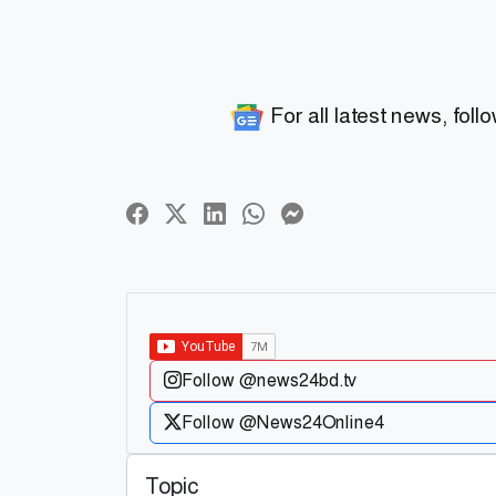
For all latest news, foll
Follow @news24bd.tv
Follow @News24Online4
Topic