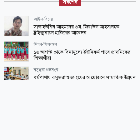
সর্বশেষ
আইন-বিচার
সালাহউদ্দিন আহমদের গুম: জিয়াউল আহসানকে
ট্রাইব্যুনালে হাজিরের আবেদন
শিক্ষা-শিক্ষাঙ্গন
১৬ আগস্ট থেকে বিনামূল্যে ইউনিফর্ম পাবে প্রাথমিকের
শিক্ষার্থীরা
বসুন্ধরা শুভসংঘ
ধর্মপাশায় বসুন্ধরা শুভসংঘের আয়োজনে সামাজিক উন্নয়ন
ও জনস্বাস্থ্য বিষয়ক আলোচনা সভা
শিক্ষা-শিক্ষাঙ্গন
এইচএসসির ফল প্রকাশের সম্ভাব্য তারিখ জানা গেল
জাতীয়
রাষ্ট্রপতি পদে এবার ভোট, দেশের ইতিহাসে দ্বিতীয়বার