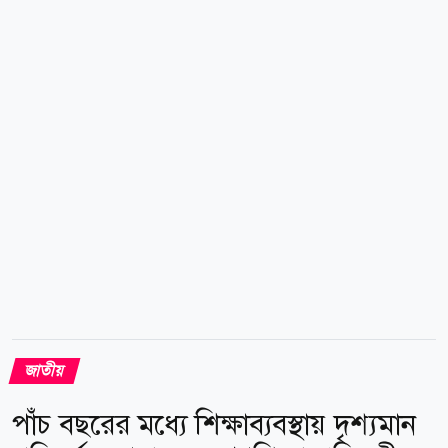
সংগ্রহ ও জমা দেওয়ার বিধান আছে। কারণ, একটি
মনোনয়নপত্রে কোনো ভুলত্রুটি থাকলে যাতে অন্যটি বিবেচনায়
নেওয়া যায়। এর আগে, গত বৃহস্পতিবার রাষ্ট্রপতি নির্বাচনের
তফসিল ঘোষণা করে নির্বাচন কমিশন। ইসির ঘোষিত তফসিল
অনুযায়ী, আগামী ১৩ আগস্ট মনোনয়নপত্র দাখিলের...
জাতীয়
পাঁচ বছরের মধ্যে শিক্ষাব্যবস্থায় দৃশ্যমান