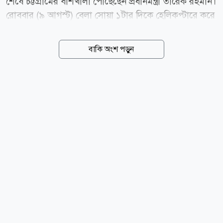
শেষে চট্টগ্রামের বাঁশখালী পৌঁছেছেন প্রধানমন্ত্রী তারেক রহমান।
রোববার (৯ আগস্ট) বেলা সোয়া ১টার দিকে হেলিকপ্টারে করে
কক্সবাজারের মহেশখালী থেকে বাঁশখালী পৌঁছেন তিনি। এ
সময় বাঁশখালী উপজেলার বাহারছড়া সমুদ্রপাড়ে জনসমুদ্রে
বাকি অংশ পড়ুন
উচ্ছ্বাসের ঢেউ খেলে যায়। সেখানে সাম্প্রতিক বন্যায়
ক্ষতিগ্রস্তদের পুনর্বাসন অনুষ্ঠানে অংশ নিয়ে ত্রাণ বিতরণ করবেন
এবং ১০০ গৃহহারা পরিবারের হাতে নতুন ঘরের চাবি তুলে
দেবেন। এরপর ফটিকছড়ির বাবুনগর মাদ্রাসায় গিয়ে হেফাজতে
ইসলামের আমির আল্লামা শাহ মুহিব্বুল্লাহ বাবুনগরীর সঙ্গে
সৌজন্য সাক্ষাৎ করবেন প্রধানমন্ত্রী। সেখানে হেফাজতে
ইসলামের কেন্দ্রীয় ও জেলা পর্যায়ের প্রায় ৫০ জন নেতার সঙ্গে
মতবিনিময়ের কথা...