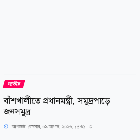
পদে প্রার্থী দেওয়ার জন্য দুটি মনোনয়ন ফরম সংগ্রহ করেছে
সরকারদলীয় বিএনপি। রোববার সকালে নির্বাচন কমিশন
ভবন...
জাতীয়
বাঁশখালীতে প্রধানমন্ত্রী, সমুদ্রপাড়ে
জনসমুদ্র
আপডেট: রোববার, ০৯ আগস্ট, ২০২৬, ১৫:৩১