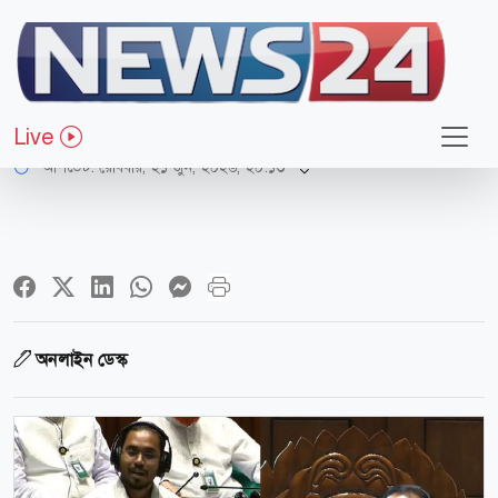
জাতীয়
‘এটা শাহবাগ চত্বর নয়, জাতীয় সংসদ’
Live
আপডেট: রোববার, ২১ জুন, ২০২৬, ২০:১৩
অনলাইন ডেস্ক