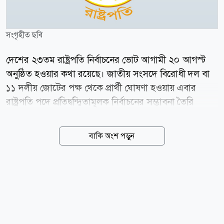
সংগৃহীত ছবি
দেশের ২৩তম রাষ্ট্রপতি নির্বাচনের ভোট আগামী ২০ আগস্ট
অনুষ্ঠিত হওয়ার কথা রয়েছে। জাতীয় সংসদে বিরোধী দল বা
১১ দলীয় জোটের পক্ষ থেকে প্রার্থী ঘোষণা হওয়ায় এবার
রাষ্ট্রপতি পদে প্রতিদ্বন্দ্বিতামূলক নির্বাচনের সম্ভাবনা তৈরি
হয়েছে। তবে মনোনয়নপত্র জমা, যাচাই-বাছাই ও প্রত্যাহারের
সময়সীমা শেষ না হওয়া পর্যন্ত চূড়ান্তভাবে নির্বাচনে কতজন
বাকি অংশ পড়ুন
প্রার্থী থাকছেন, তা নিশ্চিত নয়। রোববার (০৯ আগস্ট) দুপুরে
জোটের বৈঠক শেষে ১১ দলীয় জোটের পক্ষ থেকে রাষ্ট্রপতি
পদে প্রার্থী হিসেবে লিবারেল ডেমোক্রেটিক পার্টির (এলডিপি)
চেয়ারম্যান কর্নেল (অব.) অলি আহমদের নাম ঘোষণা করা হয়।
জোটের অন্যতম শরিক জাতীয় নাগরিক পার্টির (এনসিপি)
আহ্বায়ক নাহিদ ইসলাম এ ঘোষণা দেন। অন্যদিকে, রাষ্ট্রপতি