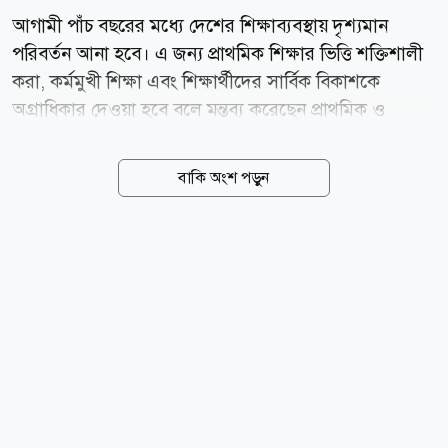
আগামী পাঁচ বছরের মধ্যে দেশের শিক্ষাব্যবস্থায় দৃশ্যমান
পরিবর্তন আনা হবে। এ জন্য প্রাথমিক শিক্ষার ভিত্তি শক্তিশালী
করা, কর্মমুখী শিক্ষা এবং শিক্ষার্থীদের সার্বিক বিকাশকে
অগ্রাধিকার দেওয়া হবে বলে মন্তব্য করেছেন প্রাথমিক ও
গণশিক্ষা প্রতিমন্ত্রী ববি হাজ্জাজ। রোববার (৯ আগস্ট) সকালে
রাজধানীর হোটেল শেরাটনে ইউনিসেফ আয়োজিত এক
বাকি অংশ পড়ুন
অনুষ্ঠানে তিনি এসব কথা বলেন। প্রাথমিক শিক্ষা শেষ করার
পরও অনেক শিক্ষার্থী মৌলিক বিষয়গুলো ঠিকভাবে আয়ত্ত
করতে পারছে না বলে অভিযোগ করে প্রতিমন্ত্রী বলেন,
ভবিষ্যতের শিক্ষাব্যবস্থাকে আরো কর্মমুখী করতে হবে। এ
লক্ষ্যে প্রাথমিক বিদ্যালয়গুলোতে ধাপে ধাপে ম্যাথ ল্যাব
প্রতিষ্ঠার উদ্যোগ নেওয়া হবে। দেশে প্রাইভেট টিউশন মহামারি
আকার ধারণ করেছে বলেও মন্তব্য করে ববি হাজ্জাজ বলেন,
অতিরিক্ত নির্ভরতার কারণে অনেক শিক্ষার্থী শ্রেণিকক্ষে...