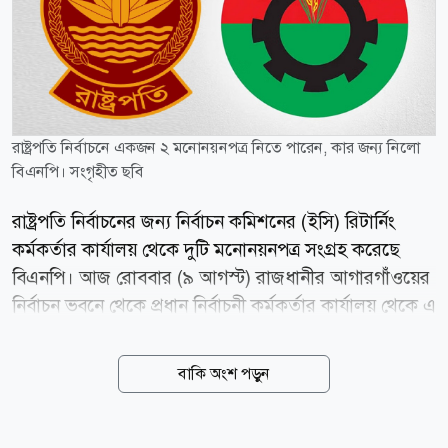
রাষ্ট্রপতি নির্বাচনে একজন ২ মনোনয়নপত্র নিতে পারেন, কার জন্য নিলো
বিএনপি। সংগৃহীত ছবি
রাষ্ট্রপতি নির্বাচনের জন্য নির্বাচন কমিশনের (ইসি) রিটার্নিং
কর্মকর্তার কার্যালয় থেকে দুটি মনোনয়নপত্র সংগ্রহ করেছে
বিএনপি। আজ রোববার (৯ আগস্ট) রাজধানীর আগারগাঁওয়ের
নির্বাচন ভবনে থেকে প্রধান নির্বাচনী কর্মকর্তার কার্যালয় থেকে এ
মনোনয়ন সংগ্রহ করেন জাতীয় সংসদের চিফ হুইপ নূরুল
ইসলাম মনি ও বিএনপির সিনিয়র যুগ্ম মহাসচিব ও প্রধানমন্ত্রীর
বাকি অংশ পড়ুন
উপদেষ্টা রুহুল কবির রিজভী। তবে তারা কার জন্য
মনোনয়নপত্র সংগ্রহ করেছেন, তা নিশ্চিত হওয়া যায়নি। ইসি
সূত্র জানায়, রাষ্ট্রপতি পদে একই ব্যক্তির নামে দুটি মনোনয়নপত্র