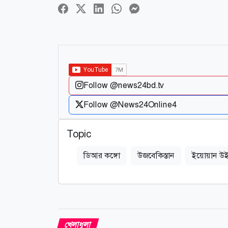
Follow @news24bd.tv
Follow @News24Online4
Topic
ডিআর কঙ্গো
উজবেকিস্তান
ইয়োয়ান উ
খেলাধুলা