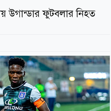
় উগান্ডার ফুটবলার নিহত