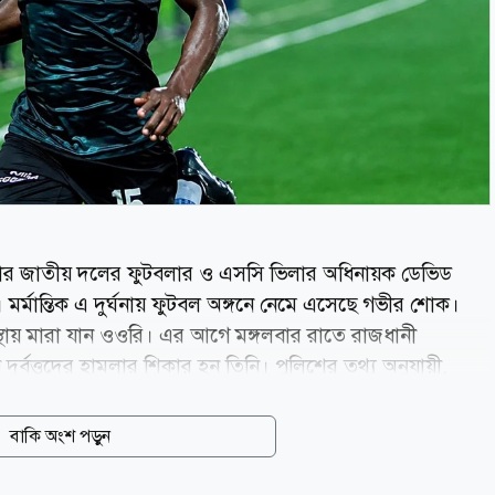
ন্ডার জাতীয় দলের ফুটবলার ও এসসি ভিলার অধিনায়ক ডেভিড
। মর্মান্তিক এ দুর্ঘনায় ফুটবল অঙ্গনে নেমে এসেছে গভীর শোক।
থায় মারা যান ওওরি। এর আগে মঙ্গলবার রাতে রাজধানী
দুর্বৃত্তদের হামলার শিকার হন তিনি। পুলিশের তথ্য অনুযায়ী,
ত্র ছিনিয়ে নেওয়ার চেষ্টা করে। তিনি বাধা দিলে দুর্বৃত্তরা
রে তার কাছ থেকে জিনিসপত্র নিয়ে পালিয়ে যায় তারা। গুরুতর
বাকি অংশ পড়ুন
ৎসাকেন্দ্রে নেওয়া হয়। পরে উন্নত চিকিৎসার জন্য তাকে