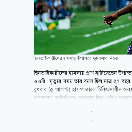
ছিনতাইকারীদের হামলায় উগান্ডার ফুটবলার নিহত
ছিনতাইকারীদের হামলায় প্রাণ হারিয়েছেন উগা
ওওরি। মৃত্যুর সময় তার বয়স ছিল মাত্র ২৭ বছর
বুধবার (৫ আগস্ট) হাসপাতালে চিকিৎসাধীন অবস্
কাম্পালার মাকিন্দিয়ে এলাকায় নিজ বাড়ির সামনে 
হামলাকারীরা ওওরির মোবাইল ফোনসহ মূল্যবান জিনিসপ
রাস্তায় ব্যবহৃত পাথর দিয়ে তাকে আঘাত করে। প
আহত অবস্থায় ওওরিকে প্রথমে একটি স্থানীয় চিকি
কাম্পালার একটি বেসরকারি হাসপাতালে...