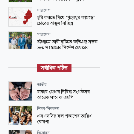
সারাদেশ
চুরি করতে গিয়ে ‘গৃহবধূর কামড়ে’
চোরের আঙুল বিচ্ছিন্ন
সারাদেশ
চট্টগ্রামে ভারী বৃষ্টিতে ক্ষতিগ্রস্ত সড়ক
দ্রুত সংস্কারের নির্দেশ মেয়রের
জাতীয়
রাতেই ১০ জেলায় তাণ্ডব চালাবে প্রচণ্ড
সর্বাধিক পঠিত
ঝড়, সতর্কতা জারি
জাতীয়
জাতীয়
বিটিভির নতুন মহাপরিচালক কাজী
ঢাকায় গ্রেপ্তার নিষিদ্ধ সংগঠনের
জেসিন
আরেক সাবেক এমপি
জাতীয়
শিক্ষা-শিক্ষাঙ্গন
অভিবাসন ব্যবস্থাপনা এখন জাতীয়
এসএসসির ফল প্রকাশের তারিখ
নিরাপত্তার গুরুত্বপূর্ণ অংশ: প্রতিরক্ষা
ঘোষণা
উপদেষ্টা
বিনোদন