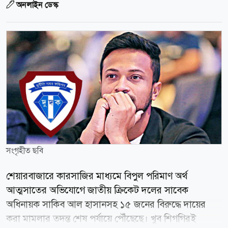
অনলাইন ডেস্ক
সংগৃহীত ছবি
শেয়ারবাজারে কারসাজির মাধ্যমে বিপুল পরিমাণ অর্থ
আত্মসাতের অভিযোগে জাতীয় ক্রিকেট দলের সাবেক
অধিনায়ক সাকিব আল হাসানসহ ১৫ জনের বিরুদ্ধে দায়ের
করা মামলার তদন্ত শেষ পর্যায়ে পৌঁছেছে। খুব শিগগিরই