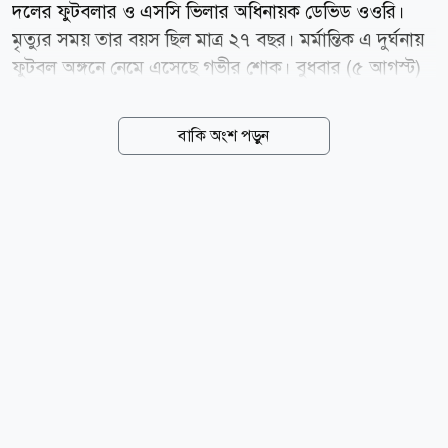
দলের ফুটবলার ও এসসি ভিলার অধিনায়ক ডেভিড ওওরি।
মৃত্যুর সময় তার বয়স ছিল মাত্র ২৭ বছর। মর্মান্তিক এ দুর্ঘনায়
ফুটবল অঙ্গনে নেমে এসেছে গভীর শোক। বুধবার (৫ আগস্ট)
হাসপাতালে চিকিৎসাধীন অবস্থায় মারা যান ওওরি। এর আগে
মঙ্গলবার রাতে রাজধানী কাম্পালার মাকিন্দিয়ে এলাকায় নিজ
বাকি অংশ পড়ুন
বাড়ির সামনে দুর্বৃত্তদের হামলার শিকার হন তিনি। পুলিশের
তথ্য অনুযায়ী, হামলাকারীরা ওওরির মোবাইল ফোনসহ
মূল্যবান জিনিসপত্র ছিনিয়ে নেওয়ার চেষ্টা করে। তিনি বাধা দিলে
দুর্বৃত্তরা রাস্তায় ব্যবহৃত পাথর দিয়ে তাকে আঘাত করে। পরে
তার কাছ থেকে জিনিসপত্র নিয়ে পালিয়ে যায় তারা। গুরুতর
আহত অবস্থায় ওওরিকে প্রথমে একটি স্থানীয় চিকিৎসাকেন্দ্রে
নেওয়া হয়। পরে উন্নত চিকিৎসার জন্য তাকে কাম্পালার একটি
বেসরকারি হাসপাতালে...