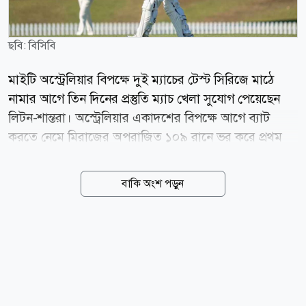
ছবি: বিসিবি
মাইটি অস্ট্রেলিয়ার বিপক্ষে দুই ম্যাচের টেস্ট সিরিজে মাঠে
নামার আগে তিন দিনের প্রস্তুতি ম্যাচ খেলা সুযোগ পেয়েছেন
লিটন-শান্তরা। অস্ট্রেলিয়ার একাদশের বিপক্ষে আগে ব্যাট
করতে নেমে মিরাজের অপরাজিত ১০৯ রানে ভর করে প্রথম
ইনিংসে ২৬৩ রান করেছে বাংলাদেশ। বৃহস্পতিবার (৬ আগস্ট)
ডারউইনের মারারা ক্রিকেট গ্রাউন্ডে দিনের শুরুটা ভালো
বাকি অংশ পড়ুন
করতে পারেনি বাংলাদেশ। এদিন ডাক আউট হয়ে সাজঘরে
ফেরেন ওপেনার তানজিদ তামিম। তবে অপর প্রান্ত থেকে রান
তুলতে থাকেন সাদমান ইসলাম। কিন্তু ৪৭ বলে ৩১ রান করে
আউট হন এই টাইগার ওপেনার। এদিন ব্যাট হাতে আলো
ছড়াতে পারেননি অভিজ্ঞ মুমিনুল হকও। ৫৮ বলে ১৬ রান করে
ফেরেন তিনি। প্রস্তুতি ম্যাচে ডাক আউট হন দলের সেরা টেস্ট