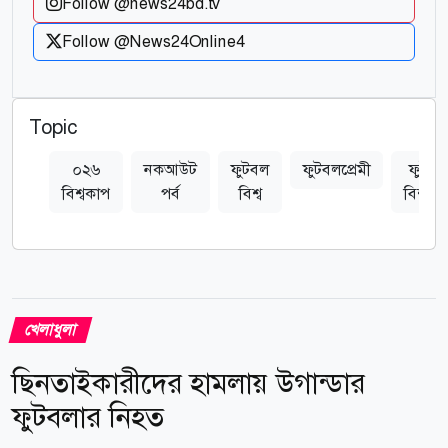
Follow @news24bd.tv
Follow @News24Online4
Topic
০২৬
নকআউট
ফুটবল
ফুটবলপ্রেমী
ফুটবল
বিশ্বকাপ
পর্ব
বিশ্ব
বিশ্বকা
খেলাধুলা
ছিনতাইকারীদের হামলায় উগান্ডার
ফুটবলার নিহত