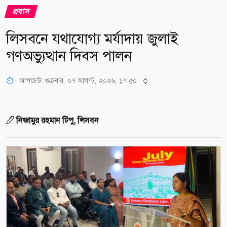
প্রবাস
লিসবনে যথাযোগ্য মর্যাদায় জুলাই
গণঅভ্যুত্থান দিবস পালন
আপডেট: শুক্রবার, ০৭ আগস্ট, ২০২৬, ১৭:৫০
নিজামুর রহমান টিপু, লিসবন