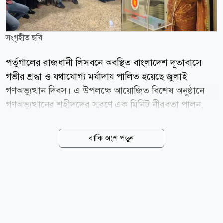
সংগৃহীত ছবি
পর্তুগালের রাজধানী লিসবনে অবস্থিত বাংলাদেশ দূতাবাসে
গভীর শ্রদ্ধা ও যথাযোগ্য মর্যাদায় পালিত হয়েছে জুলাই
গণঅভ্যুত্থান দিবস। এ উপলক্ষে আয়োজিত বিশেষ অনুষ্ঠানে
গণঅভ্যুত্থানের শহীদদের স্মরণে এক মিনিট নীরবতা পালন,
পবিত্র কোরআন তিলাওয়াত, বিশেষ দোয়া ও আলোচনা সভার
আয়োজন করা হয়। অনুষ্ঠানের শুরুতে ঢাকা থেকে প্রেরিত
বাকি অংশ পড়ুন
রাষ্ট্রপতি, প্রধানমন্ত্রী, পররাষ্ট্রমন্ত্রী ও পররাষ্ট্র প্রতিমন্ত্রীর বাণী
পর্যায়ক্রমে পাঠ করে শোনানো হয়। লিসবনে নিযুক্ত চার্জ দ্য
অ্যাফেয়ার্স তাঁর বক্তব্যে জুলাইয়ের আন্দোলন ও
স্বৈরাচারবিরোধী সংগ্রামে আত্মত্যাগকারী সকল শহীদের প্রতি
গভীর শ্রদ্ধা ও সমবেদনা জানান। একই সঙ্গে তিনি আহত বীর
যোদ্ধাদের দ্রুত সুস্থতা কামনা করেন। স্মরণসভায় পর্তুগালে