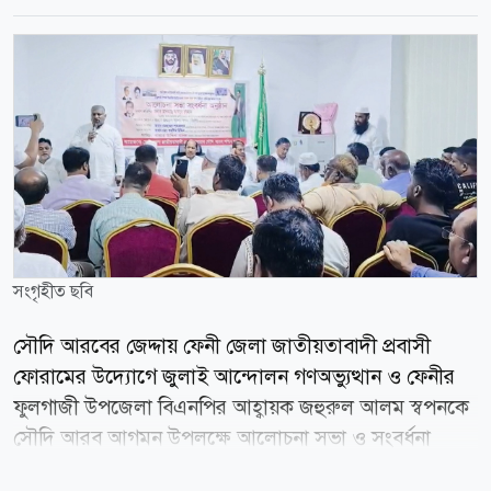
সংগৃহীত ছবি
সৌদি আরবের জেদ্দায় ফেনী জেলা জাতীয়তাবাদী প্রবাসী
ফোরামের উদ্যোগে জুলাই আন্দোলন গণঅভ্যুত্থান ও ফেনীর
ফুলগাজী উপজেলা বিএনপির আহ্বায়ক জহুরুল আলম স্বপনকে
সৌদি আরব আগমন উপলক্ষে আলোচনা সভা ও সংবর্ধনা
অনুষ্ঠিত হয়েছে। অনুষ্ঠানে প্রধান অতিথি ছিলেন বিএনপির