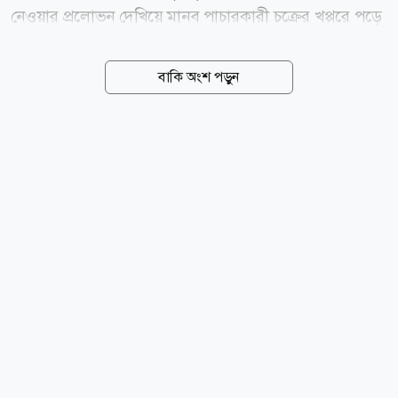
নেওয়ার প্রলোভন দেখিয়ে মানব পাচারকারী চক্রের খপ্পরে পড়ে
লিবিয়ায় নির্মম নির্যাতনের শিকার হয়ে তার মৃত্যু হয়েছে বলে
অভিযোগ করেছে পরিবার। গতকাল বৃহস্পতিবার দুপুরে মৃত্যুর
বাকি অংশ পড়ুন
খবর দেশে পৌঁছালে শিবচর উপজেলার দক্ষিণ বহেরাতলা
ইউনিয়নের সরকারেরচর গ্রামে নেমে আসে শোকের ছায়া।
স্বজনদের আহাজারিতে ভারী হয়ে ওঠে পুরো এলাকা। নিহত
ইকবাল হোসেন মাদবর উপজেলার সরকারেরচর গ্রামের
মোতালেব মাদবরের ছেলে। পরিবারের দাবি, কয়েক মাস আগে
ইতালিতে পাঠানোর আশ্বাস দিয়ে শিবচরের বাঁশকান্দি
ইউনিয়নের ছলেনামা গ্রামের সাগর মাদবর ও কামরুল মাদবর
নামে দুই দালাল তাদের কাছ থেকে ২০ লাখ টাকা নেন।
এরপর বিভিন্ন দেশ ঘুরিয়ে ইকবালকে...