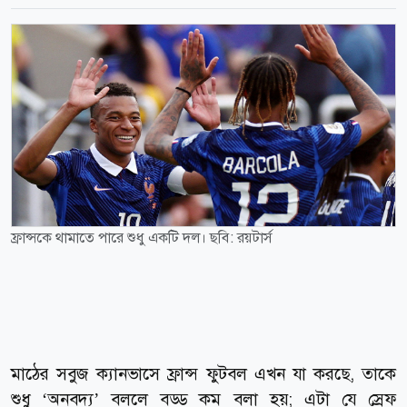
ফ্রান্সকে থামাতে পারে শুধু একটি দল। ছবি: রয়টার্স
মাঠের সবুজ ক্যানভাসে ফ্রান্স ফুটবল এখন যা করছে, তাকে
শুধু ‘অনবদ্য’ বললে বড্ড কম বলা হয়; এটা যে স্রেফ