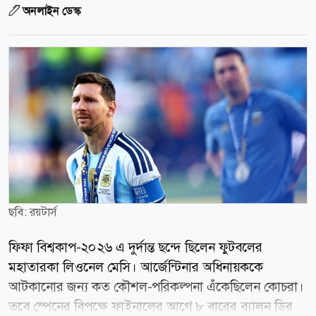
অনলাইন ডেস্ক
ছবি: রয়টার্স
ফিফা বিশ্বকাপ-২০২৬ এ দুর্দান্ত ছন্দে ছিলেন ফুটবলের
মহাতারকা লিওনেল মেসি। আর্জেন্টিনার অধিনায়ককে
আটকানোর জন্য কত কৌশল-পরিকল্পনা এঁকেছিলেন কোচরা।
তবে স্পেনের বিপক্ষে ফাইনালের আগে ৮ বারের ব্যালন ডির