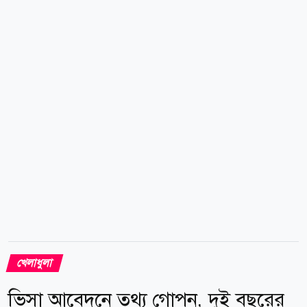
পাশে বসা এক কর্মকর্তার সঙ্গে কথা বলার সময় ছেলেকে নিয়ে
রোনালদো বলেন, ও খুব ভালো ছেলে। সত্যি বলছি, ও খুব
ভালো। অন্য সন্তানরাও আরও শক্তিশালী, বিশেষ করে ছোটরা।
তবে এই ছেলেটাকে নিয়ে কোনো সমস্যা হয় না। ছেলের
শারীরিক সক্ষমতা নিয়েও মুগ্ধ...
খেলাধুলা
ভিসা আবেদনে তথ্য গোপন, দুই বছরের