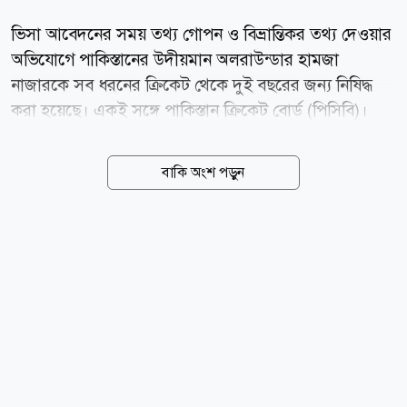
ভিসা আবেদনের সময় তথ্য গোপন ও বিভ্রান্তিকর তথ্য দেওয়ার
অভিযোগে পাকিস্তানের উদীয়মান অলরাউন্ডার হামজা
নাজারকে সব ধরনের ক্রিকেট থেকে দুই বছরের জন্য নিষিদ্ধ
করা হয়েছে। একই সঙ্গে পাকিস্তান ক্রিকেট বোর্ড (পিসিবি)।
একই সঙ্গে তাকে ১০ লাখ পাকিস্তানি রুপি জরিমানাও করা
হয়েছে। বৃহস্পতিবার (৬ আগস্ট) এক বিবৃতিতে পিসিবি জানায়,
বাকি অংশ পড়ুন
বোর্ডের মাধ্যমে বিদেশ সফরের জন্য ভিসা আবেদন করার
সময় হামজা নাজার যে তথ্য ও নথিপত্র জমা দিয়েছিলেন,
সেগুলোর সত্যতা যাচাইয়ে তদন্ত চালানো হয়। তদন্তে দেখা
যায়, তিনি আবেদনপত্রে সম্পূর্ণ ও সঠিক তথ্য দেননি। গুরুত্বপূর্ণ
কিছু তথ্য গোপন করার পাশাপাশি বিভ্রান্তিকর তথ্যও দিয়েছেন।
ঘটনার তদন্তে পিসিবি তিন সদস্যের একটি কমিটি গঠন করে।
তদন্ত চলাকালে হামজাকে নিজের অবস্থান ব্যাখ্যা করার সুযোগ
দেওয়া হয়। তার বক্তব্য, জমা দেওয়া নথি এবং অন্যান্য...