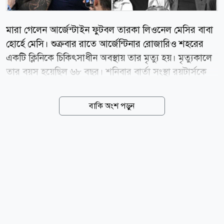
মারা গেলেন আর্জেন্টাইন ফুটবল তারকা লিওনেল মেসির বাবা
হোর্হে মেসি। শুক্রবার রাতে আর্জেন্টিনার রোজারিও শহরের
একটি ক্লিনিকে চিকিৎসাধীন অবস্থায় তার মৃত্যু হয়। মৃত্যুকালে
তার বয়স হয়েছিল ৬৮ বছর। শনিবার বার্তা সংস্থা রয়টার্সকে
হোর্হে মেসির মৃত্যুর খবর নিশ্চিত করেছে মেসির পরিবার।
জীবনের শেষ কয়েক মাস রোজারিওর একটি চিকিৎসাকেন্দ্র ও
বাকি অংশ পড়ুন
নিজ বাড়িতে কাটিয়েছেন তিনি। এ সময় স্ত্রী সেলিয়া এবং তিন
সন্তান রদ্রিগো, মাতিয়াস ও মারিয়া সোল তার পাশে ছিলেন।
মেসির জীবনে বাবা হোর্হের ভূমিকা ছিল অত্যন্ত গুরুত্বপূর্ণ।
আর্জেন্টিনা থেকে স্পেনে গিয়ে বার্সেলোনার একাডেমিতে
মেসির ফুটবল ক্যারিয়ারের সূচনালগ্ন থেকেই ছেলের পাশে
ছিলেন তিনি। পরবর্তী সময়ে মেসির ক্যারিয়ার পরিচালনায়ও
গুরুত্বপূর্ণ ভূমিকা পালন করেন হোর্হে। কয়েক বছর ছেলের
এজেন্ট হিসেবেও কাজ করেছেন তিনি। বাবার...