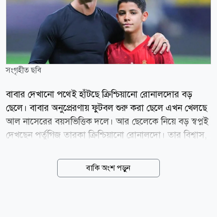
সংগৃহীত ছবি
বাবার দেখানো পথেই হাঁটছে ক্রিশ্চিয়ানো রোনালদোর বড়
ছেলে। বাবার অনুপ্রেরণায় ফুটবল শুরু করা ছেলে এখন খেলছে
আল নাসেরের বয়সভিত্তিক দলে। আর ছেলেকে নিয়ে বড় স্বপ্নই
দেখছেন পর্তুগিজ তারকা ক্রিশ্চিয়ানো রোনালদো। তার বিশ্বাস,
একদিন তার ছেলে নিজের কীর্তিকেও ছাড়িয়ে যেতে পারে। তবে
সাফল্যের পথে সবচেয়ে কঠিন বিষয় হিসেবে ক্ষুধা ধরে রাখার
বাকি অংশ পড়ুন
কথা বলেছেন তিনি। সম্প্রতি সামাজিক যোগাযোগমাধ্যমে
ছড়িয়ে পড়া এক ভিডিওতে রোনালদোকে আল নাসেরের
অনূর্ধ্ব-১৬ দলের অনুশীলন দেখতে দেখা যায়। সেখানে দলের
অন্য খেলোয়াড়দের সঙ্গে অনুশীলন করছিলেন তার ছেলেও।