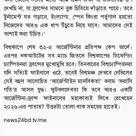
দেখছি না, যা ফ্রান্সের সামনে বুক চিতিয়ে দাঁড়াতে পারে। তবে
টুর্নামেন্ট যত গড়াবে, ইংল্যান্ড, স্পেন কিংবা পর্তুগাল হয়তো
নিজেদের আরও এক ধাপ উঁচুতে নিয়ে যাবে। আমাদের সেই
আশাই করা উচিত।’
বিশ্বকাপে শেষ ৩২-এ আর্জেন্টিনার প্রতিপক্ষ কেপ ভার্দে।
এরপর নকআউটের সব ম্যাচ জিতলে বিশ্বকাপের ডিফেন্ডিং
চ্যাম্পিয়নরা ফ্রান্সের মুখোমুখি হবে। তিনবারের বিশ্বচ্যাম্পিয়নরা
যদি সত্যিই ফাইনালে ওঠে, তবেই বিশ্বমঞ্চ দেখবে নেভিলের
সেই বহুল আলোচিত ‘আর্জেন্টাইন মানসিকতা’ বনাম ‘ফরাসি
গতি’র আসল যুদ্ধ। ফুটবলদেবতা কি তবে আরও একটি
আর্জেন্টিনা-ফ্রান্স ফাইনালের মহাকাব্যই লিখে রেখেছেন
২০২৬-এর পাতায়? উত্তরটা তোলা থাক সময়ের হাতেই।
news24bd.tv/me