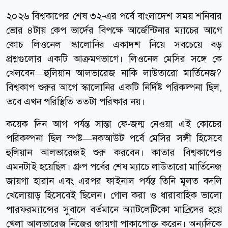
২০২৬ বিশ্বকাপের শেষ ৩২-এর পর্বে বাংলাদেশ সময় শনিবার
ভোর ৪টায় কেপ ভার্দের বিপক্ষে আর্জেন্টিনার ম্যাচের আগে
কোচ লিওনেল স্কালোনির একাদশ নিয়ে সবচেয়ে বড়
প্রশ্নগুলোর একটি আক্রমণভাগে। লিওনেল মেসির সঙ্গে কে
খেলবেন—হুলিয়ান আলভারেজ নাকি লাউতারো মার্তিনেজ?
বিশ্বকাপ শুরুর আগে স্কালোনির একটি নির্দিষ্ট পরিকল্পনা ছিল,
তবে এখন পরিস্থিতি ততটা পরিষ্কার নয়।
কয়েক দিন আগ পর্যন্ত সান্তা ফে-জন্ম নেওয়া এই কোচের
পরিকল্পনা ছিল স্পষ্ট—নকআউট পর্বে মেসির সঙ্গী হিসেবে
হুলিয়ান আলভারেজই শুরু করবেন। কাতার বিশ্বকাপেও
এমনটাই হয়েছিল। গ্রুপ পর্বের শেষ ম্যাচে লাউতারো মার্তিনেজ
জায়গা হারান এবং এরপর ফাইনাল পর্যন্ত তিনি মূলত বদলি
খেলোয়াড় হিসেবেই ছিলেন। গোল করা ও ধারাবাহিক ভালো
পারফরম্যান্সের সুবাদে বর্তমানে অ্যাটলেটিকো মাদ্রিদের হয়ে
খেলা আলভারেজ নিজের জায়গা পাকাপোক্ত করেন। অন্যদিকে