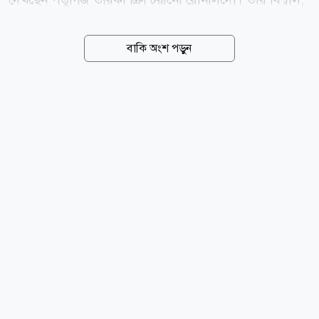
একদিন তার ছেলে নিজের কীর্তিকেও ছাড়িয়ে যেতে পারে। তবে
সাফল্যের পথে সবচেয়ে কঠিন বিষয় হিসেবে ক্ষুধা ধরে রাখার
বাকি অংশ পড়ুন
কথা বলেছেন তিনি। সম্প্রতি সামাজিক যোগাযোগমাধ্যমে
ছড়িয়ে পড়া এক ভিডিওতে রোনালদোকে আল নাসেরের
অনূর্ধ্ব-১৬ দলের অনুশীলন দেখতে দেখা যায়। সেখানে দলের
অন্য খেলোয়াড়দের সঙ্গে অনুশীলন করছিলেন তার ছেলেও।
পাশে বসা এক কর্মকর্তার সঙ্গে কথা বলার সময় ছেলেকে নিয়ে
রোনালদো বলেন, ও খুব ভালো ছেলে। সত্যি বলছি, ও খুব
ভালো। অন্য সন্তানরাও আরও শক্তিশালী, বিশেষ করে ছোটরা।
তবে এই ছেলেটাকে নিয়ে কোনো সমস্যা হয় না। ছেলের
শারীরিক সক্ষমতা নিয়েও মুগ্ধ...