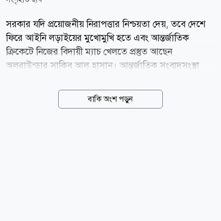
সরকার যদি প্রয়োজনীয় নিরাপত্তার নিশ্চয়তা দেয়, তবে দেশে
ফিরে আইনি লড়াইয়ের মুখোমুখি হতে এবং আন্তর্জাতিক
ক্রিকেটে নিজের বিদায়ী ম্যাচ খেলতে প্রস্তুত আছেন
অলরাউন্ডার সাকিব আল হাসান। আন্তর্জাতিক সংবাদসংস্থা
রয়টার্সকে শ্রীলঙ্কা থেকে দেওয়া এক বিশেষ টেলিফোন
সাক্ষাৎকারে তিনি এই ইচ্ছার কথা জানান। সাক্ষাৎকারে ৩৯
বাকি অংশ পড়ুন
বছর বয়সী এই সাবেক অধিনায়ক বলেন, সরকার যদি আমার
নিরাপত্তার বিষয়টি নিশ্চিত করে, তবে আমি দেশে ফিরতে ও
আদালতের মুখোমুখি হতে সম্পূর্ণ প্রস্তুত। আমার যা যা করা
দরকার, আমি করব। কারণ আমি জানি, আমি কোনো অন্যায়
করিনি। উল্লেখ্য, ২০২৪ সালের আগস্টে ছাত্র-জনতার
গণঅভ্যুত্থানে আওয়ামী লীগ সরকারের পতনের পর থেকেই
সাকিব আল হাসান দেশের বাইরে রয়েছেন। তিনি গত সংসদের
একজন সংসদ সদস্য ছিলেন। বর্তমানে তিনি তাঁর পরিবারসহ
যুক্তরাষ্ট্রে বসবাস করলেও আন্তর্জাতিক ক্রিকেট...