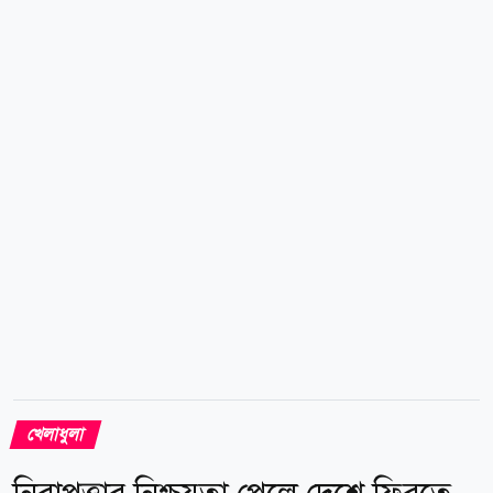
যায়, তিনি আবেদনপত্রে সম্পূর্ণ ও সঠিক তথ্য দেননি। গুরুত্বপূর্ণ
কিছু তথ্য গোপন করার পাশাপাশি বিভ্রান্তিকর তথ্যও দিয়েছেন।
ঘটনার তদন্তে পিসিবি তিন সদস্যের একটি কমিটি গঠন করে।
তদন্ত চলাকালে হামজাকে নিজের অবস্থান ব্যাখ্যা করার সুযোগ
দেওয়া হয়। তার বক্তব্য, জমা দেওয়া নথি এবং অন্যান্য...
খেলাধুলা