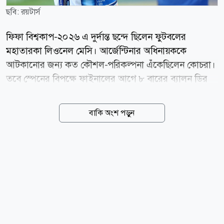
ছবি: রয়টার্স
ফিফা বিশ্বকাপ-২০২৬ এ দুর্দান্ত ছন্দে ছিলেন ফুটবলের
মহাতারকা লিওনেল মেসি। আর্জেন্টিনার অধিনায়ককে
আটকানোর জন্য কত কৌশল-পরিকল্পনা এঁকেছিলেন কোচরা।
তবে স্পেনের বিপক্ষে ফাইনালের আগে ৮ বারের ব্যালন ডির
জয়ীকে থামাতে পারেননি কেউই। যদিও, ফাইনালে মাঠে
নিজের ছায়া হয়ে ছিলেন মেসি। অন্যদিকে মাঠের বাইরেও মেসি
বাকি অংশ পড়ুন
থামানোর পরিকল্পনা চলছিল। এই থামানোর পরিকল্পনা
সাময়িক সময়ের জন্য ছিল না, চিরতরে পৃথিবী থেকে বিদায়
করার। বিশ্বকাপে মেসিকে হত্যা করার পরিকল্পনাই এঁটেছিলেন
সন্ত্রাসীরা। এমন ভয়াবহ তথ্য উঠে এসেছে যুক্তরাষ্ট্র পুলিশের
ফাঁস হওয়া এক নিরাপত্তা নথিতে। স্পেনের ইনফরমেশন ডট
ইএসের বরাত দিয়ে এসব তথ্য প্রকাশ করেছে ব্রিটিশ
সংবাদমাধ্যম দ্য সান। গত মাসে শেষ হওয়া বিশ্বকাপে
আর্জেন্টিনা-জর্ডান ম্যাচে হামলার হুমকি দেন এক ব্যক্তি।