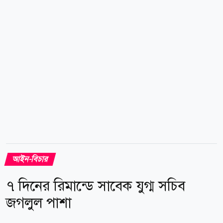
হাসিনাসহ তৎকালীন একাধিক শীর্ষ সামরিক ও বেসামরিক
প্রভাবশালী ব্যক্তিত্বকে আসামির তালিকায় অন্তর্ভুক্ত করার
সম্ভাবনা রয়েছে। উল্লেখ্য, ২০১২ সালের ১৭ এপ্রিল ঢাকার
বনানী থেকে গুম হন বিএনপি নেতা ইলিয়াস আলী।...
আইন-বিচার
৭ দিনের রিমান্ডে সাবেক যুগ্ম সচিব
জগলুল পাশা