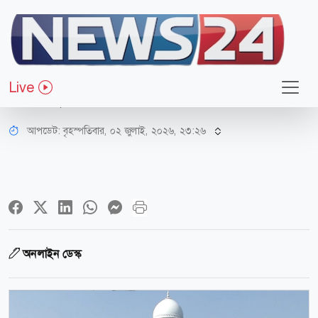
আইন-বিচার
হাইকোর্টে একদিনে নিষ্পত্তি ২ হাজার
Live
৪১১ পুরাতন মামলা
আপডেট: বৃহস্পতিবার, ০২ জুলাই, ২০২৬, ২৩:২৬
অনলাইন ডেস্ক