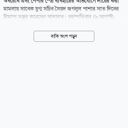
অবরোধ এবং পেপার স্প্রে ব্যবহারের অভিযোগে দায়ের করা
মামলায় সাবেক যুগ্ম সচিব সৈয়দ জগলুল পাশার সাত দিনের
রিমান্ড মঞ্জুর করেছেন আদালত। বৃহস্পতিবার (৬ আগস্ট)
ঢাকার মেট্রোপলিটন ম্যাজিস্ট্রেট দিদারুল আলম শুনানি শেষে
এ আদেশ দেন। এর আগে, মঙ্গলবার (০৪ আগস্ট) দিবাগত
বাকি অংশ পড়ুন
রাত দেড়টার দিকে জগলুল পাশাকে গ্রেপ্তার করে ঢাকা
মহানগর গোয়েন্দা পুলিশ (ডিবি)। বুধবার (০৫ আগস্ট) তাকে
ঢাকার চিফ মেট্রোপলিটন ম্যাজিস্ট্রেট আদালতে হাজির করা
হলে মামলার তদন্তের স্বার্থে ১০ দিনের রিমান্ড আবেদন করে
পুলিশ। আদালত তাকে কারাগারে পাঠিয়ে রিমান্ড শুনানির জন্য
আজ বৃহস্পতিবার (০৬ আগস্ট) দিন ধার্য করেন। মামলার
অভিযোগে বলা হয়, ২০১৩ সালের ২৮ ডিসেম্বর জগলুল
পাশাসহ এজাহারভুক্ত ১১১ জন এবং অজ্ঞাত আরও ২৫০
থেকে ৩০০ জন গুলশানে খালেদা জিয়ার বাসভবনের...