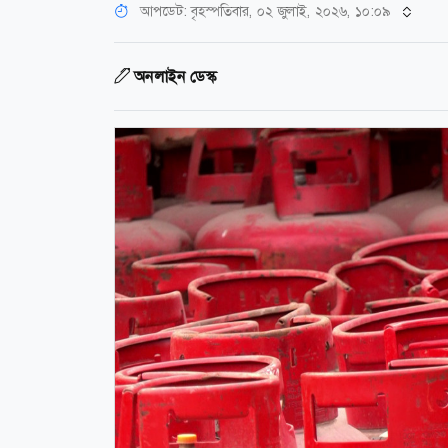
আপডেট: বৃহস্পতিবার, ০২ জুলাই, ২০২৬, ১০:০৯
অনলাইন ডেস্ক