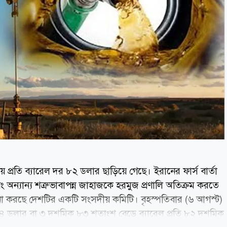
েয়ে প্রতি ব্যারেল দর ৮২ ডলার ছাড়িয়ে গেছে। ইরানের ফার্স বার্তা
ং অন্যান্য শত্রুভাবাপন্ন জাহাজকে হরমুজ প্রণালি অতিক্রম করতে
চনা করছে দেশটির একটি সংসদীয় কমিটি। বৃহস্পতিবার (৬ আগস্ট)
মিক ০৪ ডলার বা ৩ দশমিক ৮৩ শতাংশ বেড়ে ব্যারেল প্রতি ৮২ দশমিক