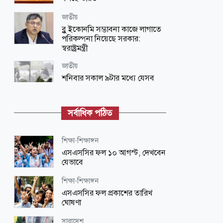
জাতীয়
ব্লু ইকোনমি সম্ভাবনা কাজে লাগাতে
পরিকল্পনা নিয়েছে সরকার:
স্বরাষ্ট্রমন্ত্রী
জাতীয়
শনিবার সকাল ৯টার মধ্যে যেসব
অঞ্চলে বৃষ্টি হতে পারে
স্বাস্থ্য
সর্বাধিক পঠিত
২৪ ঘণ্টায় হাম উপসর্গে গেল ৩ প্রাণ
শিক্ষা-শিক্ষাঙ্গন
জাতীয়
এসএসসির ফল ১০ আগস্ট, দেখবেন
দেশে ভারি বৃষ্টির সতর্কবার্তা, ১০ জেলায়
যেভাবে
বন্যার আশঙ্কা
শিক্ষা-শিক্ষাঙ্গন
আন্তর্জাতিক
এসএসসির ফল প্রকাশের তারিখ
মশা দমনে যুক্তরাষ্ট্রে নতুন উদ্যোগ, ছাড়া
ঘোষণা
হবে ৬ লাখ মশা
সারাদেশ