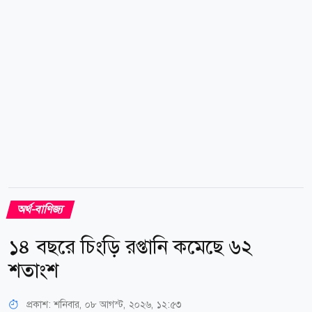
স্টেশনে অ্যাপ-ভিত্তিক বাইসাইকেল সেবা চালুর বিষয়ে
সরকারের নির্বাচনী ইশতেহারের প্রতিশ্রুতি...
অর্থ-বাণিজ্য
১৪ বছরে চিংড়ি রপ্তানি কমেছে ৬২
শতাংশ
প্রকাশ:
শনিবার, ০৮ আগস্ট, ২০২৬, ১২:৫৩