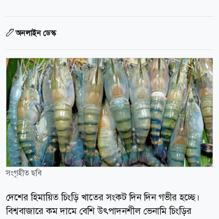
অনলাইন ডেস্ক
সংগৃহীত ছবি
দেশের হিমায়িত চিংড়ি খাতের সংকট দিন দিন গভীর হচ্ছে।
বিশ্ববাজারে কম দামে বেশি উৎপাদনশীল ভেনামি চিংড়ির