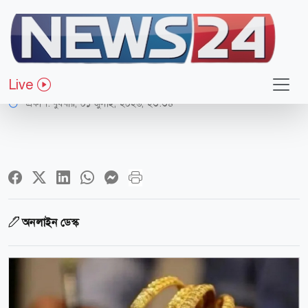
অর্থ-বাণিজ্য
নগদ অর্থ ও স্বর্ণ বহনে নতুন নিয়ম সৌদির
Live
প্রকাশ:
বুধবার, ০১ জুলাই, ২০২৬, ২৩:৩৪
অনলাইন ডেস্ক