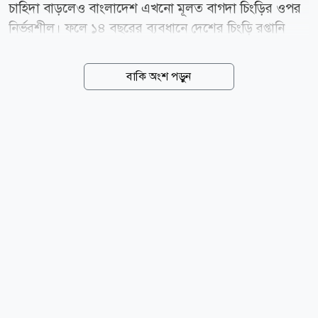
চাহিদা বাড়লেও বাংলাদেশ এখনো মূলত বাগদা চিংড়ির ওপর
নির্ভরশীল। ফলে ১৪ বছরের ব্যবধানে দেশের চিংড়ি রপ্তানি
কমেছে প্রায় ৬২ শতাংশ। রপ্তানি উন্নয়ন ব্যুরো (ইপিবি), মৎস্য
অধিদপ্তর এবং বাংলাদেশ ফ্রোজেন ফুডস এক্সপোর্টার্স
বাকি অংশ পড়ুন
অ্যাসোসিয়েশনের (বিএফএফইএ) তথ্য অনুযায়ী, ২০১২-১৩
অর্থবছরে বাংলাদেশ প্রায় ৫০ হাজার টন চিংড়ি রপ্তানি করে
আয় করেছিল প্রায় ৫৭ কোটি ডলার। সদ্য শেষ হওয়া
২০২৫-২৬ অর্থবছরে রপ্তানি নেমে এসেছে মাত্র ১৯ হাজার
টনে। এ থেকে আয় হয়েছে ২৮ কোটি ৫৬ লাখ ১০ হাজার
ডলার। ১৪ বছরের ব্যবধানে চিংড়ি রপ্তানি কমেছে প্রায় ৩১
হাজার টন বা ৬২ শতাংশ। একই সময়ে বৈদেশিক মুদ্রার আয়
কমেছে ২৮ কোটি ৪৪ লাখ ডলার। সংবাদমাধ্যমের এক
প্রতিবেদনে প্রকাশ করে ২০২৪-২৫ অর্থবছরে বাংলাদেশ ২৯...