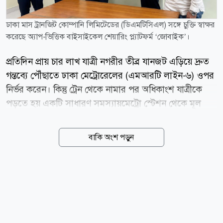
ঢাকা মাস ট্রানজিট কোম্পানি লিমিটেডের (ডিএমটিসিএল) সঙ্গে চুক্তি স্বাক্ষর
করেছে অ্যাপ-ভিত্তিক বাইসাইকেল শেয়ারিং প্ল্যাটফর্ম ‘জোবাইক’।
প্রতিদিন প্রায় চার লাখ যাত্রী নগরীর তীব্র যানজট এড়িয়ে দ্রুত
গন্তব্যে পৌঁছাতে ঢাকা মেট্রোরেলের (এমআরটি লাইন-৬) ওপর
নির্ভর করেন। কিন্তু ট্রেন থেকে নামার পর অধিকাংশ যাত্রীকে
পড়তে হয় একটি সাধারণ সমস্যায়মেট্রো স্টেশন থেকে মূল
গন্তব্যে পৌঁছানোর সহজ কোনো উপায় থাকে না। এতদিন পায়ে
হাঁটা বা রিকশার অপেক্ষায় থাকা ছাড়া আর কোনো বিকল্প ছিল
বাকি অংশ পড়ুন
না। তবে এবার সেই দুর্ভোগ কমাতে যুক্ত হচ্ছে পরিবেশবান্ধব
ও সাশ্রয়ী এক নতুন পরিবহন সেবা। ঢাকা মাস ট্রানজিট
কোম্পানি লিমিটেডের (ডিএমটিসিএল) সঙ্গে চুক্তি স্বাক্ষর করেছে
অ্যাপ-ভিত্তিক বাইসাইকেল শেয়ারিং প্ল্যাটফর্ম জোবাইক। এই
পার্টনারশিপের মাধ্যমে এমআরটি লাইন-৬-এর সবকটি মেট্রো
স্টেশনে পাওয়া যাবে বাইসাইকেল সেবা। যা একইসঙ্গে মেট্রো