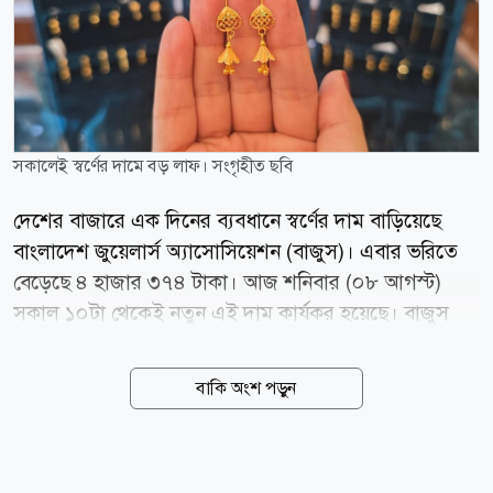
সকালেই স্বর্ণের দামে বড় লাফ। সংগৃহীত ছবি
দেশের বাজারে এক দিনের ব্যবধানে স্বর্ণের দাম বাড়িয়েছে
বাংলাদেশ জুয়েলার্স অ্যাসোসিয়েশন (বাজুস)। এবার ভরিতে
বেড়েছে ৪ হাজার ৩৭৪ টাকা। আজ শনিবার (০৮ আগস্ট)
সকাল ১০টা থেকেই নতুন এই দাম কার্যকর হয়েছে। বাজুস
জানিয়েছে, স্থানীয় বাজারে তেজাবি স্বর্ণের (পিওর গোল্ড) মূল্য
বেড়েছে। ফলে সার্বিক পরিস্থিতি বিবেচনায় ভ্যাটসহ স্বর্ণের নতুন
বাকি অংশ পড়ুন
দাম নির্ধারণ করা হয়েছে। নতুন দাম অনুযায়ী, ভ্যাটসহ প্রতি
ভরি (১১.৬৬৪ গ্রাম) ২২ ক্যারেটের স্বর্ণের দাম পড়বে ২ লাখ
৩৪ হাজার ৩৮ টাকা। এছাড়া ২১ ক্যারেটের প্রতি ভরি ২ লাখ