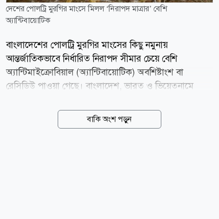
দেশের পোলট্রি মুরগির মাংসে মিলল ‘নিরাপদ মাত্রার’ বেশি
অ্যান্টিবায়োটিক
বাংলাদেশের পোলট্রি মুরগির মাংসের কিছু নমুনায়
আন্তর্জাতিকভাবে নির্ধারিত নিরাপদ সীমার চেয়ে বেশি
অ্যান্টিমাইক্রোবিয়াল (অ্যান্টিবায়োটিক) অবশিষ্টাংশ বা
রেসিডিউ পাওয়া গেছে। বাংলাদেশ, ভারত ও ভিয়েতনামে
পরিচালিত এক যৌথ গবেষণায় এ তথ্য উঠে এসেছে।
গবেষকদের মতে, এ ধরনের অবশিষ্টাংশ জনস্বাস্থ্যের জন্য
বাকি অংশ পড়ুন
উদ্বেগের কারণ হতে পারে এবং অ্যান্টিমাইক্রোবিয়াল
রেজিস্ট্যান্স (এএমআর) বা অ্যান্টিবায়োটিক-প্রতিরোধী জীবাণুর
ঝুঁকি বাড়াতে পারে। যুক্তরাজ্যের রয়েল ভেটেরিনারি কলেজ
(RVC)-এর নেতৃত্বে পরিচালিত গবেষণাটি প্রকাশ করেছে
যুক্তরাজ্যভিত্তিক Poultry News। গবেষণায় বাংলাদেশ,
ভারত ও ভিয়েতনামের বিভিন্ন গবেষণা প্রতিষ্ঠানের বিজ্ঞানীরাও
অংশ নেন। গবেষণার নেতৃত্ব দেন রয়েল ভেটেরিনারি কলেজের