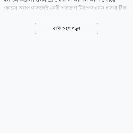
কোনো অ্যাপ থাকলেই সেটি শতভাগ নিরাপদএমন ধারণা ঠিক
নয়। তাই কোন অ্যাপ ব্যবহার করবেন, আর কোনটি এড়িয়ে
চলবেন, সে বিষয়ে সচেতন থাকা জরুরি। সম্প্রতি সাইবার
বাকি অংশ পড়ুন
নিরাপত্তা বিশেষজ্ঞরা এমন কিছু ভুয়া ও ক্ষতিকর অ্যাপ সম্পর্কে
সতর্ক করেছেন, যেগুলো ব্যবহারকারীর ব্যক্তিগত তথ্য চুরি
করতে পারে এবং ডিভাইসে ম্যালওয়্যার ছড়িয়ে দিতে পারে।
এসব অ্যাপ ফোনের নিয়ন্ত্রণও হ্যাকারদের হাতে তুলে দেওয়ার
ঝুঁকি তৈরি করে। বিশেষজ্ঞদের মতে, অনেক ভুয়া অ্যাপ দেখতে
আসল অ্যাপের মতো হওয়ায় সহজে বোঝা যায় না।
ব্যবহারকারী ভুল করে এসব অ্যাপ ইনস্টল করলে ব্যাংকিং
তথ্য, পাসওয়ার্ড, ছবি, ভিডিও, অবস্থান (লোকেশন) ও
যোগাযোগের তালিকাসহ বিভিন্ন...