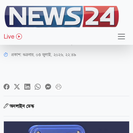
বিজ্ঞান ও প্রযুক্তি
একটি অপশন চালু করলে কখনো হ্যাক
Live
হবে না আপনার ফেসবুক অ্যাকাউন্ট
প্রকাশ:
শুক্রবার, ০৩ জুলাই, ২০২৬, ২২:৪৯
অনলাইন ডেস্ক