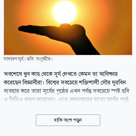
সাধারণ সূর্য। ছবি: সংগৃহীত।
অবশেষে খুব কাছ থেকে সূর্য দেখতে কেমন তা আবিষ্কার
করেছেন বিজ্ঞানীরা। বিশ্বের সবচেয়ে শক্তিশালী সৌর দুরবিন
ব্যবহার করে তারা সূর্যের পৃষ্ঠের এখন পর্যন্ত সবচেয়ে স্পষ্ট ছবি
ও ভিডিও ধারণ করেছেন। এতে প্রথমবারের মতো সূর্যের পৃষ্ঠে
ঘূর্ণাবর্তের মতো কার্যকলাপ স্পষ্টভাবে দেখা গেছে। বিজ্ঞানীরা
জানান, সূর্যের ভেতরের অত্যন্ত উত্তপ্ত গ্যাসের চলাচলের কারণে
বাকি অংশ পড়ুন
এর চৌম্বক ক্ষেত্র ক্রমাগত মোচড় খায় এবং ঘুরতে থাকে। এই
ঘূর্ণনের ফলেই সূর্য থেকে শক্তিশালী শক্তি নির্গত হয়, যা