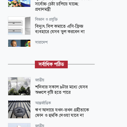
সর্বোচ্চ চেষ্টা চালিয়ে যাচ্ছে:
প্রধানমন্ত্রী
বিজ্ঞান ও প্রযুক্তি
বিদ্যুৎ বিল কমাতে এসি-ফ্রিজ
ব্যবহারে যেসব ভুল করবেন না
সারাদেশ
তনু হত্যা মামলায় সাবেক
সেনাসদস্য হাফিজুর ফের গ্রেপ্তা‌র
সর্বাধিক পঠিত
আইন-বিচার
১/১১-তে বর্তমান প্রধানমন্ত্রীকে জেআইসি
সেলে রেখে নির্যাতন করা হয়েছিল: চিফ
জাতীয়
প্রসিকিউটর
শনিবার সকাল ৯টার মধ্যে যেসব
অঞ্চলে বৃষ্টি হতে পারে
সারাদেশ
চাচা খুনের কয়েক মাস পর ভাতিজার
আন্তর্জাতিক
মরদেহ উদ্ধার
ঋণ আদায়ে যখন-তখন গ্রহীতাকে
ফোন ও হুমকি দেওয়া যাবে না
জাতীয়
বাজার সিন্ডিকেট ও মজুতদারি করলেই
জাতীয়