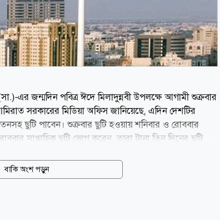
.)-এর জন্মদিন পবিত্র ঈদে মিলাদুন্নবী উপলক্ষে আগামী শুক্রবার
আমিরাত সরকারের মিডিয়া অফিস জানিয়েছে, এদিন দেশটির
নসহ ছুটি পাবেন। শুক্রবার ছুটি হওয়ায় শনিবার ও রোববার
-রোববার সাপ্তাহিক ছুটি ভোগ করেন, তারা টানা তিন দিনের ছুটি
ছুটি শেষে সোমবার, ৩১ আগস্ট থেকে কর্মস্থলে ফিরতে হবে।
 বর্ষের রবিউল আউয়াল মাসের ১২ তারিখে পালিত হয়। এ উপলক্ষে
বাকি অংশ পড়ুন
ও দোয়া মাহফিলসহ নানা কর্মসূচি অনুষ্ঠিত হয়ে থাকে।...