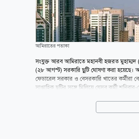
আমিরাতের পতাকা
সংযুক্ত আরব আমিরাতে মহানবী হজরত মুহাম্মদ (সা
(২৮ আগস্ট) সরকারি ছুটি ঘোষণা করা হয়েছে। 
ফেডারেল সরকার ও বেসরকারি খাতের কর্মীরা বেত
সাপ্তাহিক ছুটির সঙ্গে মিলিয়ে যেসব কর্মী শনিবার
পাবেন। ফলে ২৮ আগস্ট থেকে ৩০ আগস্ট পর্যন্ত 
মুসলিমদের কাছে গুরুত্বপূর্ণ এই দিনটি হিজরি
বিভিন্ন দেশে কোরআন তিলাওয়াত, ধর্মীয় আলোচনা 