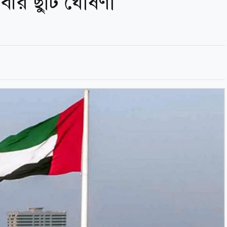
নবীর ছুটি ঘোষণা