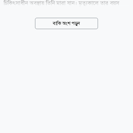
চিকিৎসাধীন অবস্থায় তিনি মারা যান। মৃত্যুকালে তার বয়স
হয়েছিল ৮৪ বছর। বিনোদনবিষয়ক সংবাদমাধ্যম দ্য হলিউড
রিপোর্টার জানিয়েছে, আরলিন স্মিথের বন্ধু ম্যাট বেকফের
বাকি অংশ পড়ুন
বরাতে জানা গেছে, বার্ধক্যজনিত স্বাভাবিক কারণেই তার মৃত্যু
হয়েছে। ১৯৪১ সালের ৫ অক্টোবর জন্ম নেওয়া আরলিন স্মিথ
শৈশব থেকেই ধ্রুপদী সংগীতে প্রশিক্ষণ নেন। মাত্র ১২ বছর
বয়সে তিনি নিউইয়র্কের কার্নেগি হলে পরিবেশনা করেন। পরে
লুইস হ্যারিস, সোনিয়া গোরিং, জ্যাকি ল্যান্ড্রিং ও রেনে
মাইনাসকে নিয়ে গড়ে তোলেন দ্য শ্যান্টেলস। দলটি প্রযোজক
ও দ্য ভ্যালেন্টাইন্স-এর সদস্য রিচার্ড ব্যারেটের তত্ত্বাবধানে
সংগীতজগতে...