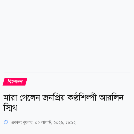
পড়া ওই পুরোনো ভিডিওতে কঙ্গনাকে মজা করে একজন
সাংবাদিকের কাছে নিজের জন্য একজন পাকিস্তানি বর খুঁজে
দিতে বলতে দেখা...
বিনোদন
মারা গেলেন জনপ্রিয় কণ্ঠশিল্পী আরলিন
স্মিথ
প্রকাশ:
বুধবার, ০৫ আগস্ট, ২০২৬, ১৯:১২