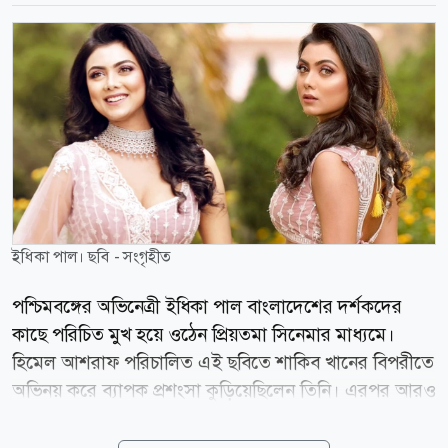
ইধিকা পাল। ছবি - সংগৃহীত
পশ্চিমবঙ্গের অভিনেত্রী ইধিকা পাল বাংলাদেশের দর্শকদের
কাছে পরিচিত মুখ হয়ে ওঠেন প্রিয়তমা সিনেমার মাধ্যমে।
হিমেল আশরাফ পরিচালিত এই ছবিতে শাকিব খানের বিপরীতে
অভিনয় করে ব্যাপক প্রশংসা কুড়িয়েছিলেন তিনি। এরপর আরও
কয়েকটি সিনেমায় অভিনয় করলেও প্রিয়তমাকেই নিজের
ক্যারিয়ারের সবচেয়ে বড় প্রাপ্তিগুলোর একটি বলে মনে করেন