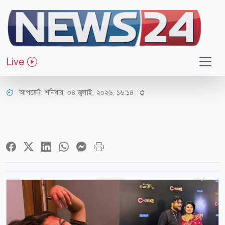
বিনোদন
মা হচ্ছেন মৌসুমী, দিলেন দ্বিতীয় বিয়ের
Live
খবর
আপডেট: শনিবার, ০৪ জুলাই, ২০২৬, ১৬:১৪