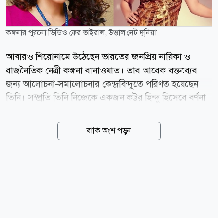
কঙ্গনার পুরনো ভিডিও ফের ভাইরাল, উত্তাল নেট দুনিয়া
আবারও শিরোনামে উঠেছেন ভারতের জনপ্রিয় নায়িকা ও
রাজনৈতিক নেত্রী কঙ্গনা রানাওয়াত। তার আরেক বক্তব্যের
জন্য আলোচনা-সমালোচনার কেন্দ্রবিন্দুতে পরিণত হয়েছেন
তিনি। সম্প্রতি তিনি নিজেকে একজন কট্টর হিন্দু হিসেবে বর্ণনা
করে একটি ভিডিও শেয়ার করেছেন। একই সঙ্গে, সোনাক্ষী
সিনহার নাম উল্লেখ না করে তাকে লক্ষ্য করে বলেন, বলিউডের
বাকি অংশ পড়ুন
কিছু অভিনেত্রী প্রথমে ধর্ম ও রাজনীতি নিয়ে একেবারে নিরপেক্ষ
থাকলেও পরে একজন মুসলিমকে বিয়ে করার পর হঠাৎ করে
বামপন্থী হয়ে যান। কঙ্গনার এই বক্তব্য প্রকাশ্যে আসার সঙ্গে
সঙ্গেই সামাজিক যোগাযোগমাধ্যম ব্যবহারকারীরা তার একটি
পুরনো সাক্ষাৎকার সামনে নিয়ে আসেন, যেখানে তিনি
পাকিস্তানি বর চাওয়ার কথা বলেছিলেন। ইন্টারনেটে ছড়িয়ে