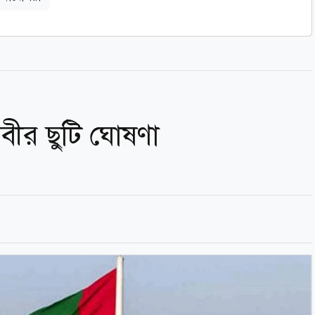
নবীর ছুটি ঘোষণা