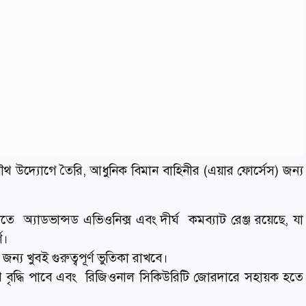
ৌথ উদ্যোগে তৈরি, আধুনিক বিমান বাহিনীর (এয়ার ফোর্সেস) জন্য
োতে অ্যাডভান্সড এভিওনিক্স এবং দীর্ঘ কমব্যাট রেঞ্জ রয়েছে, যা
ণ।
ন্য খুবই গুরুত্বপূর্ণ ভুতিকা রাখবে।
ট্রেংথ বৃদ্ধি পাবে এবং রিজিওনাল সিকিউরিটি জোরদারে সহায়ক হতে