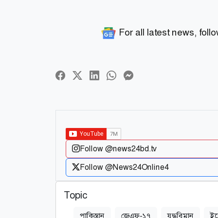
For all latest news, foll
Follow @news24bd.tv
Follow @News24Online4
Topic
পাকিস্তান
জেএফ-১৭
যুদ্ধবিমান
ইন