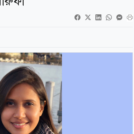
মারুফা