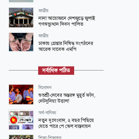
জাতীয়
নানা আয়োজনে দেশজুড়ে জুলাই
গণঅভ্যুত্থান দিবস পালিত
জাতীয়
ঢাকায় গ্রেপ্তার নিষিদ্ধ সংগঠনের
আরেক সাবেক এমপি
জাতীয়
ভারতে দণ্ডপ্রাপ্ত হাসিনাকে কথা বলার
সর্বাধিক পঠিত
সুযোগ দেওয়ায় বাংলাদেশের তীব্র ক্ষোভ
বিনোদন
বিনোদন
‘প্রিয়তমা’ আমার জীবনের আশীর্বাদ:
শুভশ্রী-দেবের অন্তরঙ্গ মুহূর্ত ফাঁস,
ইধিকা পাল
নেটদুনিয়া উত্তাল!
জাতীয়
অর্থ-বাণিজ্য
আকস্মিক বন্যাসহ প্রাকৃতিক দুর্যোগ
নতুন দুঃসংবাদ, ২ বছর পিছিয়ে
মোকাবিলায় সরকারের কার্যক্রম চলমান
যেতে পারে পে স্কেল বাস্তবায়ন
বিজ্ঞান ও প্রযুক্তি
শিক্ষা-শিক্ষাঙ্গন