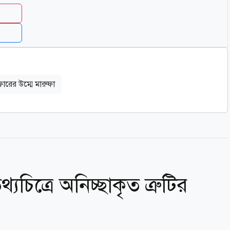
োরের উম্মে মারুফা
্যচিত্রে অনিচ্ছাকৃত ত্রুটির