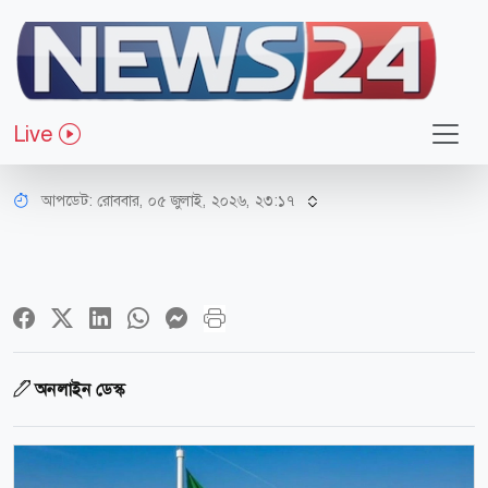
আন্তর্জাতিক
বিদেশিদের জমি কেনার সুযোগ দিল
Live
সৌদি আরব
আপডেট: রোববার, ০৫ জুলাই, ২০২৬, ২৩:১৭
অনলাইন ডেস্ক