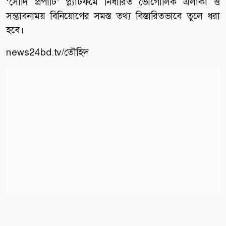
‘সৌদি প্রপার্টি’ প্ল্যাটফর্মে নির্ধারিত ভৌগোলিক এলাকা ও
সম্ভাবনাময় বিনিয়োগের সমস্ত তথ্য বিস্তারিতভাবে তুলে ধরা
হবে।
news24bd.tv/তৌহিদ