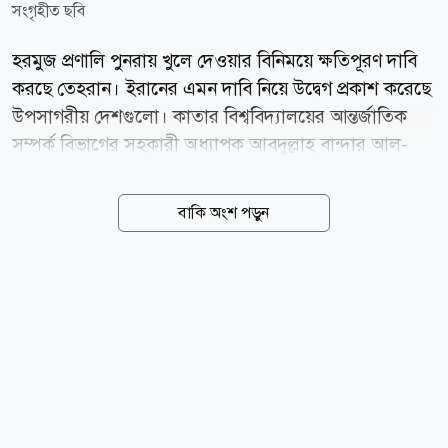
সংগৃহীত ছবি
হরমুজ প্রণালি পুনরায় খুলে দেওয়ার বিনিময়ে ক্ষতিপূরণ দাবি
করছে তেহরান। ইরানের এমন দাবি নিয়ে উদ্বেগ প্রকাশ করেছে
উপসাগরীয় দেশগুলো। কাতার বিশ্ববিদ্যালয়ের আন্তর্জাতিক
সম্পর্ক বিভাগের সহকারী অধ্যাপক আবদুল্লাহ বান্দার আল-
এতাইবি বলেছেন, প্রণালিতে নৌ চলাচল নিয়ে ওমানের সঙ্গে
ইরানের আলোচনা মূলত যুক্তরাষ্ট্রের সঙ্গে চলমান যুদ্ধকালীন
বাকি অংশ পড়ুন
দর-কষাকষিরই অংশ। আল জাজিরাকে দেওয়া সাক্ষাৎকারে
আল-এতাইবি বলেন, ইরানের কাছে ওমানের সঙ্গে আলোচনা
এবং যুক্তরাষ্ট্রের সঙ্গে আলোচনার বিষয়গুলো প্রায় একই। ইরান
যেটিকে যুক্তরাষ্ট্রের সমঝোতা স্মারক লঙ্ঘন বলে দাবি করছে,
তার জন্য ক্ষতিপূরণ চাওয়া হচ্ছে। তিনি বলেন, হরমুজ প্রণালি
খুলে দেওয়ার বিনিময়ে ইরানকে কী দিতে হবেএটি এখন বড়
প্রশ্ন। নৌ চলাচলের স্বাধীনতার বিনিময়ে ইরানের জব্দ করা
আরও সম্পদ ছেড়ে দেওয়া হবে কি না, সেটিও আলোচনার...