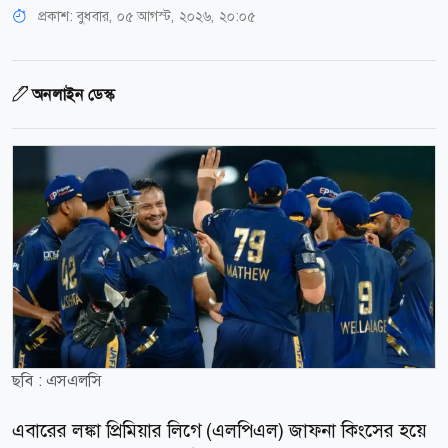
প্রকাশ:
বুধবার, ০৫ আগস্ট, ২০২৬, ২০:০৫
অনলাইন ডেস্ক
ছবি : এসএলসি
এবারের লঙ্কা প্রিমিয়ার লিগে (এলপিএল) জাফনা কিংসের হয়ে