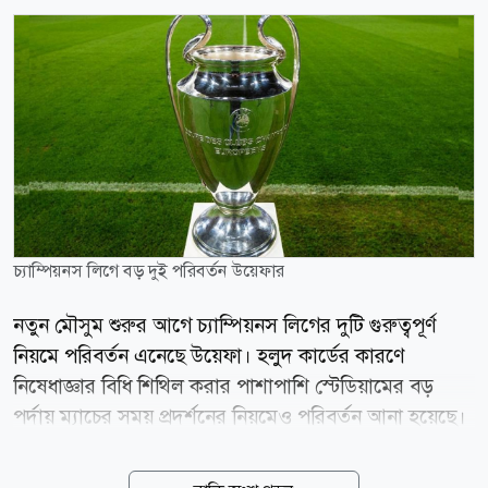
চ্যাম্পিয়নস লিগে বড় দুই পরিবর্তন উয়েফার
নতুন মৌসুম শুরুর আগে চ্যাম্পিয়নস লিগের দুটি গুরুত্বপূর্ণ
নিয়মে পরিবর্তন এনেছে উয়েফা। হলুদ কার্ডের কারণে
নিষেধাজ্ঞার বিধি শিথিল করার পাশাপাশি স্টেডিয়ামের বড়
পর্দায় ম্যাচের সময় প্রদর্শনের নিয়মেও পরিবর্তন আনা হয়েছে।
একই নিয়ম কার্যকর হবে উয়েফা ইউরোপা লিগ ও কনফারেন্স
লিগেও। ২০২৬-২৭ মৌসুমের বাছাইপর্ব ইতোমধ্যে শুরু