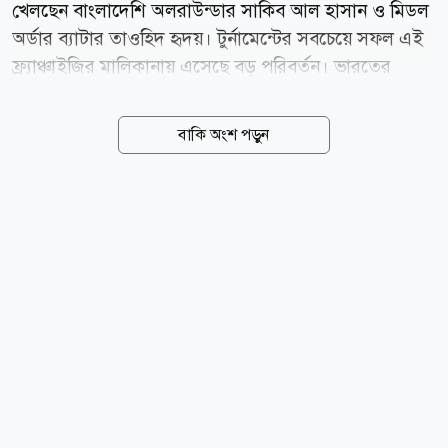
খেলছেন বাংলাদেশি অলরাউন্ডার সাকিব আল হাসান ও মিডল
অর্ডার ব্যাটার তাওহিদ হৃদয়। টুর্নামেন্টের সবচেয়ে সফল এই
ফ্র্যাঞ্চাইজির মালিকানায় এসেছে বড় পরিবর্তন। ভারতের
বিশ্বকাপজয়ী পেসার জহির খানের সহ-মালিকানাধীন
সুইডেনভিত্তিক ক্রীড়া বিনিয়োগ প্রতিষ্ঠান অ্যাঙ্কর স্পোর্টস
বাকি অংশ পড়ুন
জাফনা কিংস কিনে নিয়েছে। নতুন মালিকানার পর
ফ্র্যাঞ্চাইজিটির নাম বদলে রাখা হয়েছে অ্যাঙ্কর জাফনা কিংস।
অ্যাঙ্কর স্পোর্টস এবির সহ-মালিক জহির খান ও ব্যবসায়ী
নাগেন্দ্র সিদ্ধৌতম। মালিকানা পরিবর্তনের মাধ্যমে জাফনা
কিংস এখন প্রতিষ্ঠানটির বৈশ্বিক ক্রীড়া নেটওয়ার্কের অংশ। এর
আগে অ্যাঙ্কর স্পোর্টস ইউরোপিয়ান টি-টোয়েন্টি প্রিমিয়ার
লিগের বেলজিয়ামভিত্তিক অ্যান্টওয়ার্প অ্যাঙ্করস এবং কানাডার
সুপার৬০ লিগের ভ্যাঙ্কুভার অ্যাঙ্করসের...