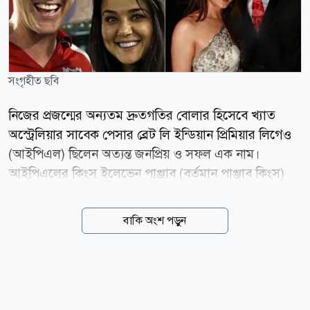
সংগৃহীত ছবি
নিজের প্রজন্মের অন্যতম দ্রুতগতির বোলার হিসেবে খ্যাত
অস্ট্রেলিয়ার সাবেক পেসার ব্রেট লি ইন্ডিয়ান প্রিমিয়ার লিগেও
(আইপিএল) ছিলেন অত্যন্ত জনপ্রিয় ও সফল এক নাম।
আইপিএলের কিংস ইলেভেন পাঞ্জাব (বর্তমান পাঞ্জাব কিংস)
দিয়ে পথচলা শুরু করে পরবর্তীতে কলকাতা নাইট রাইডার্সে
খেলেছিলেন তিনি। বিদেশি ক্রিকেটারদের ভারতে এসে
বাকি অংশ পড়ুন
নায়িকাদের সঙ্গে প্রেম করার ঘটনাও কম নয়। ওয়েস্ট ইন্ডিজ
কিংবদন্তি ভিভ রিচার্ডসের সঙ্গে ভারতীয় অভিনেত্রী নীনা গুপ্তার
প্রেমের সম্পর্ক নিয়ে বহু আলোচনা হয়েছে। সম্পর্ক বিয়েতে না
গড়ালেও এই জুটির মাসাবা গুপ্তা নামে একটি কন্যাসন্তান
রয়েছে। অস্ট্রেলিয়ান সুদর্শন পেসার ব্রেট লির সঙ্গে বলিউড