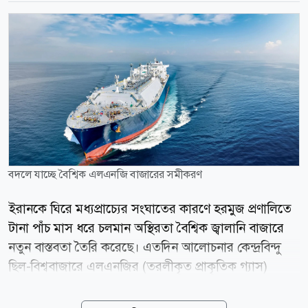
বদলে যাচ্ছে বৈশ্বিক এলএনজি বাজারের সমীকরণ
ইরানকে ঘিরে মধ্যপ্রাচ্যের সংঘাতের কারণে হরমুজ প্রণালিতে
টানা পাঁচ মাস ধরে চলমান অস্থিরতা বৈশ্বিক জ্বালানি বাজারে
নতুন বাস্তবতা তৈরি করেছে। এতদিন আলোচনার কেন্দ্রবিন্দু
ছিল-বিশ্ববাজারে এলএনজির (তরলীকৃত প্রাকৃতিক গ্যাস)
সরবরাহ স্বাভাবিক থাকবে কি না। কিন্তু এখন বিশ্লেষকদের
মতে, আরও বড় একটি ঝুঁকি সামনে এসেছে। সেটি হলো,