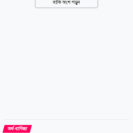
বাকি অংশ পড়ুন
সরবরাহ সংকটের পাশাপাশি এলএনজির বৈশ্বিক চাহিদাও ধীরে
ধীরে পরিবর্তিত হতে শুরু করেছে। এখনও অনিশ্চয়তায় হরমুজ
প্রণালি সংকটের পাঁচ মাস পরও সবচেয়ে বড় প্রশ্নটি একই রয়ে
গেছে-হরমুজ প্রণালি দিয়ে এলএনজিবাহী জাহাজ স্বাভাবিকভাবে
চলাচল করতে পারবে কি না। প্রশ্নটি মোটেও তাত্ত্বিক নয়। গত
মার্চে কাতারের রাষ্ট্রীয় জ্বালানি প্রতিষ্ঠান কাতারএনার্জি ফোর্স
ম্যাজিউর (অনিবার্য পরিস্থিতি) ঘোষণা করার পর এক ধাক্কায়
বিশ্বের প্রায় ২০ শতাংশ এলএনজি...
অর্থ-বাণিজ্য