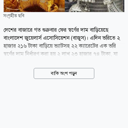
সংগৃহীত ছবি
দেশের বাজারে গত শুক্রবার ফের স্বর্ণের দাম বাড়িয়েছে
বাংলাদেশ জুয়েলার্স এসোসিয়েশন (বাজুস)। এদিন ভরিতে ২
হাজার ২১৬ টাকা বাড়িয়ে ভ্যাটসহ ২২ ক্যারেটের এক ভরি
স্বর্ণের দাম নির্ধারণ করা হয় ২ লাখ ২৩ হাজার ৭৪ টাকা, যা
ওই দিন সকাল ১০টা থেকেই কার্যকর হয়েছে। এরপর নতুন
করে দাম সমন্বয় না হওয়ায় আজ বুধবারও সর্বশেষ নির্ধারিত
বাকি অংশ পড়ুন
দামেই বিক্রি হচ্ছে স্বর্ণ। এক বিজ্ঞপ্তিতে বাজুস জানিয়েছে,
স্থানীয় বাজারে তেজাবি স্বর্ণের (পিওর গোল্ড) মূল্য বাড়ায় স্বর্ণের
নতুন দাম নির্ধারণ করা হয়েছে। নতুন দাম অনুযায়ী, দেশের
বাজারে ভ্যাটসহ প্রতি ভরি (১১.৬৬৪ গ্রাম) ২২ ক্যারেটের
স্বর্ণের দাম পড়বে ২ লাখ ২৩ হাজার ৭৪ টাকা। এছাড়া ২১
ক্যারেটের প্রতি ভরি ২ লাখ ১৩ হাজার ৪৩ টাকা, ১৮
ক্যারেটের প্রতি ভরি ১ লাখ ৮২ হাজার ৯৫০ টাকা এবং