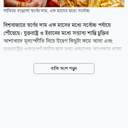
লাফিয়ে বাড়লো স্বর্ণের দাম, এক মাসের মধ্যে সর্বোচ্চ
বিশ্ববাজারে স্বর্ণের দাম এক মাসের মধ্যে সর্বোচ্চ পর্যায়ে
পৌঁছেছে। যুক্তরাষ্ট্র ও ইরানের মধ্যে সম্ভাব্য শান্তি চুক্তির
আশাবাদে মূল্যস্ফীতি নিয়ে উদ্বেগ কিছুটা কমে আসা এবং
যুক্তরাষ্ট্রের গুরুত্বপূর্ণ কর্মসংস্থান তথ্য প্রকাশের অপেক্ষায় থাকা
বিনিয়োগকারীদের অবস্থানের প্রভাবে বুধবার (৫ আগস্ট) স্বর্ণের
দামে উল্লেখযোগ্য উল্লম্ফন দেখা গেছে। বুধবার (৫ আগস্ট)
বাকি অংশ পড়ুন
গ্রিনিচ মান সময় (GMT) সকাল ৮টা ৩৬ মিনিট পর্যন্ত স্পট
মার্কেটে প্রতি আউন্স স্বর্ণের দাম ২ দশমিক ২ শতাংশ বেড়ে ৪
হাজার ১৬৪ দশমিক ১৩ মার্কিন ডলারে ওঠে, যা ৭ জুলাইয়ের
পর সর্বোচ্চ। একই সময়ে যুক্তরাষ্ট্রের স্বর্ণের ফিউচার্সের দাম ১
দশমিক ৭ শতাংশ বেড়ে দাঁড়ায় ৪ হাজার ২২৩ দশমিক ৬০
ডলারে। মঙ্গলবার যুক্তরাষ্ট্র ও ইরানের মধ্যে সারাদিনব্যাপী
আলোচনার পর মার্কিন প্রেসিডেন্ট ডোনাল্ড ট্রাম্প জানান,...