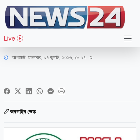
অর্থ-বাণিজ্য
চালু হলো ‘বাংলা কিউআর’, বিভিন্ন দেশে
Live
মার্চেন্ট ফি কত?
আপডেট: মঙ্গলবার, ০৭ জুলাই, ২০২৬, ১৮:০৭
অনলাইন ডেস্ক