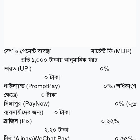
দেশ ও পেমেন্ট ব্যবস্থা মার্চেন্ট ফি (MDR)
প্রতি ১,০০০ টাকায় আনুমানিক খরচ
ভারত (UPI) ০%
০ টাকা
থাইল্যান্ড (PromptPay) ০% (অধিকাংশ
ক্ষেত্রে) ০ টাকা
সিঙ্গাপুর (PayNow) ০% (ক্ষুদ্র
ব্যবসায়ীদের জন্য) ০ টাকা
ব্রাজিল (Pix) ০.২২%
২.২০ টাকা
চীন (Alipay/WeChat Pay) ০.৫৫%–