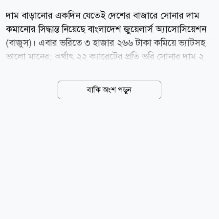
দাম বাড়ানোর একদিন যেতেই দেশের বাজারে সোনার দাম
কমানোর সিদ্ধান্ত নিয়েছে বাংলাদেশ জুয়েলার্স অ্যাসোসিয়েশন
(বাজুস)। এবার ভরিতে ৩ হাজার ২৬৬ টাকা কমিয়ে ভ্যাটসহ
ভালো মানের; অর্থাৎ ২২ ক্যারেটের প্রতি ভরি সোনার দাম ২
লাখ ২৯ হাজার ৬৬৪ টাকা নির্ধারণ করেছে সংস্থাটি। শুক্রবার
(৭ আগস্ট) সকালে এক বিজ্ঞপ্তিতে এ তথ্য জানিয়েছে বাজুস।
বাকি অংশ পড়ুন
নতুন এ দাম সকাল ১০টা থেকেই কার্যকর হয়েছে। বাজুস
জানিয়েছে, স্থানীয় বাজারে তেজাবি স্বর্ণের (পিওর গোল্ড) মূল্য
কমেছে। ফলে সার্বিক পরিস্থিতি বিবেচনায় ভ্যাটসহ সোনার
নতুন দাম নির্ধারণ করা হয়েছে। নতুন দাম অনুযায়ী, দেশের
বাজারে ভ্যাটসহ প্রতি ভরি (১১.৬৬৪ গ্রাম) ২২ ক্যারেটের
সোনার দাম পড়বে ২ লাখ ২৯ হাজার ৬৬৪ টাকা। এছাড়া ২১
ক্যারেটের প্রতি ভরি সোনার দাম ২ লাখ ১৯ হাজার ৩৪২ টাকা,
১৮ ক্যারেটের প্রতি ভরি সোনার দাম ১ লাখ ৮৮ হাজার ৩৭৪
টাকা...