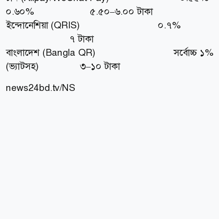
০.৬০% ৫.৫০–৬.০০ টাকা
ইন্দোনেশিয়া (QRIS) ০.৭%
৭ টাকা
বাংলাদেশ (Bangla QR) সর্বোচ্চ ১%
(ভ্যাটসহ) ৩–১০ টাকা
news24bd.tv/NS