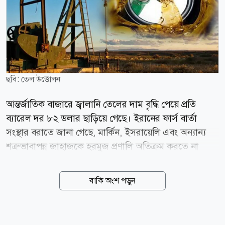
ছবি: তেল উত্তোলন
আন্তর্জাতিক বাজারে জ্বালানি তেলের দাম বৃদ্ধি পেয়ে প্রতি
ব্যারেল দর ৮২ ডলার ছাড়িয়ে গেছে। ইরানের ফার্স বার্তা
সংস্থার বরাতে জানা গেছে, মার্কিন, ইসরায়েলি এবং অন্যান্য
শত্রুভাবাপন্ন জাহাজকে হরমুজ প্রণালি অতিক্রম করতে না
দেওয়ার প্রস্তাবসহ একটি খসড়া বিল পর্যালোচনা করছে দেশটির
একটি সংসদীয় কমিটি। বৃহস্পতিবার (৬ আগস্ট) আন্তর্জাতিক
বাকি অংশ পড়ুন
মানদণ্ড ব্রেন্ট ক্রুডের দর ৩ দশমিক ০৪ ডলার বা ৩ দশমিক
৮৩ শতাংশ বেড়ে ব্যারেল প্রতি ৮২ দশমিক ৪৯ ডলারে স্থির
হয়। একই দিনে যুক্তরাষ্ট্রের পশ্চিম টেক্সাস মধ্যবর্তী বা