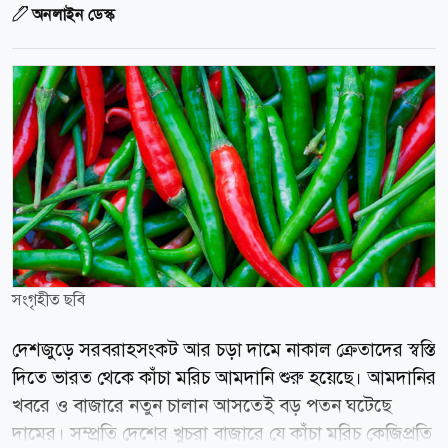
অনলাইন ডেস্ক
সংগৃহীত ছবি
দেশজুড়ে সরবরাহসংকট আর চড়া দামে নাকাল ক্রেতাদের স্বস্তি
দিতে ভারত থেকে কাঁচা মরিচ আমদানি শুরু হয়েছে। আমদানির
খবরে ও বাজারে নতুন চালান আসতেই বড় পতন ঘটেছে
দামের। সম্প্রতি দেশের খুচরা বাজারে যে কাঁচা মরিচ কেজিপ্রতি