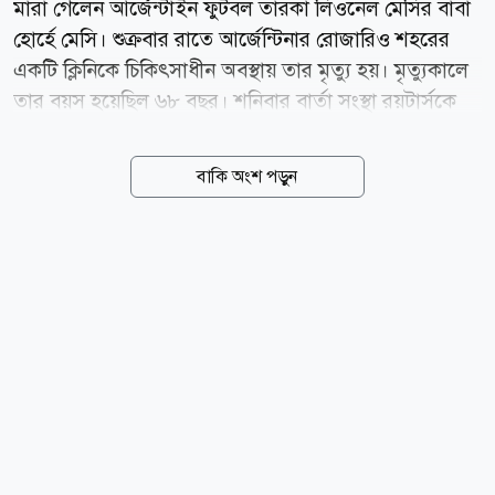
মারা গেলেন আর্জেন্টাইন ফুটবল তারকা লিওনেল মেসির বাবা
হোর্হে মেসি। শুক্রবার রাতে আর্জেন্টিনার রোজারিও শহরের
একটি ক্লিনিকে চিকিৎসাধীন অবস্থায় তার মৃত্যু হয়। মৃত্যুকালে
তার বয়স হয়েছিল ৬৮ বছর। শনিবার বার্তা সংস্থা রয়টার্সকে
হোর্হে মেসির মৃত্যুর খবর নিশ্চিত করেছে মেসির পরিবার।
জীবনের শেষ কয়েক মাস রোজারিওর একটি চিকিৎসাকেন্দ্র ও
বাকি অংশ পড়ুন
নিজ বাড়িতে কাটিয়েছেন তিনি। এ সময় স্ত্রী সেলিয়া এবং তিন
সন্তান রদ্রিগো, মাতিয়াস ও মারিয়া সোল তার পাশে ছিলেন।
মেসির জীবনে বাবা হোর্হের ভূমিকা ছিল অত্যন্ত গুরুত্বপূর্ণ।
আর্জেন্টিনা থেকে স্পেনে গিয়ে বার্সেলোনার একাডেমিতে
মেসির ফুটবল ক্যারিয়ারের সূচনালগ্ন থেকেই ছেলের পাশে
ছিলেন তিনি। পরবর্তী সময়ে মেসির ক্যারিয়ার পরিচালনায়ও
গুরুত্বপূর্ণ ভূমিকা পালন করেন হোর্হে। কয়েক বছর ছেলের
এজেন্ট হিসেবেও কাজ করেছেন তিনি। বাবার...