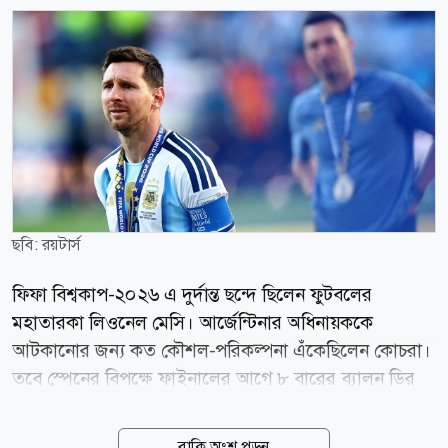
ছবি: রয়টার্স
ফিফা বিশ্বকাপ-২০২৬ এ দুর্দান্ত ছন্দে ছিলেন ফুটবলের
মহাতারকা লিওনেল মেসি। আর্জেন্টিনার অধিনায়ককে
আটকানোর জন্য কত কৌশল-পরিকল্পনা এঁকেছিলেন কোচরা।
তবে স্পেনের বিপক্ষে ফাইনালের আগে ৮ বারের ব্যালন ডির
জয়ীকে থামাতে পারেননি কেউই। যদিও, ফাইনালে মাঠে
নিজের ছায়া হয়ে ছিলেন মেসি। অন্যদিকে মাঠের বাইরেও মেসি
বাকি অংশ পড়ুন