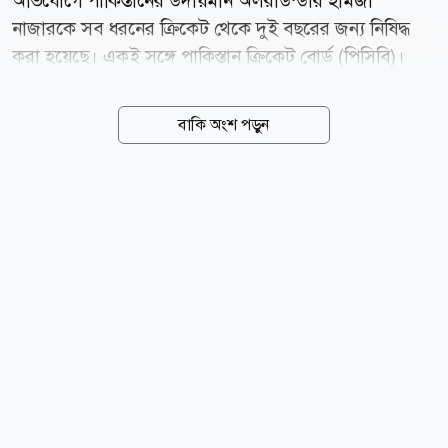
অভিযোগে পাকিস্তানের উদীয়মান অলরাউন্ডার হামজা
নাজারকে সব ধরনের ক্রিকেট থেকে দুই বছরের জন্য নিষিদ্ধ
করা হয়েছে। একই সঙ্গে পাকিস্তান ক্রিকেট বোর্ড (পিসিবি)।
একই সঙ্গে তাকে ১০ লাখ পাকিস্তানি রুপি জরিমানাও করা
হয়েছে। বৃহস্পতিবার (৬ আগস্ট) এক বিবৃতিতে পিসিবি জানায়,
বাকি অংশ পড়ুন
বোর্ডের মাধ্যমে বিদেশ সফরের জন্য ভিসা আবেদন করার
সময় হামজা নাজার যে তথ্য ও নথিপত্র জমা দিয়েছিলেন,
সেগুলোর সত্যতা যাচাইয়ে তদন্ত চালানো হয়। তদন্তে দেখা
যায়, তিনি আবেদনপত্রে সম্পূর্ণ ও সঠিক তথ্য দেননি। গুরুত্বপূর্ণ
কিছু তথ্য গোপন করার পাশাপাশি বিভ্রান্তিকর তথ্যও দিয়েছেন।
ঘটনার তদন্তে পিসিবি তিন সদস্যের একটি কমিটি গঠন করে।
তদন্ত চলাকালে হামজাকে নিজের অবস্থান ব্যাখ্যা করার সুযোগ
দেওয়া হয়। তার বক্তব্য, জমা দেওয়া নথি এবং অন্যান্য...