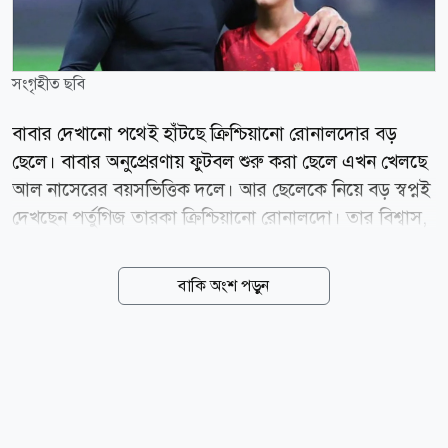
সংগৃহীত ছবি
বাবার দেখানো পথেই হাঁটছে ক্রিশ্চিয়ানো রোনালদোর বড়
ছেলে। বাবার অনুপ্রেরণায় ফুটবল শুরু করা ছেলে এখন খেলছে
আল নাসেরের বয়সভিত্তিক দলে। আর ছেলেকে নিয়ে বড় স্বপ্নই
দেখছেন পর্তুগিজ তারকা ক্রিশ্চিয়ানো রোনালদো। তার বিশ্বাস,
একদিন তার ছেলে নিজের কীর্তিকেও ছাড়িয়ে যেতে পারে। তবে
সাফল্যের পথে সবচেয়ে কঠিন বিষয় হিসেবে ক্ষুধা ধরে রাখার
বাকি অংশ পড়ুন
কথা বলেছেন তিনি। সম্প্রতি সামাজিক যোগাযোগমাধ্যমে
ছড়িয়ে পড়া এক ভিডিওতে রোনালদোকে আল নাসেরের
অনূর্ধ্ব-১৬ দলের অনুশীলন দেখতে দেখা যায়। সেখানে দলের
অন্য খেলোয়াড়দের সঙ্গে অনুশীলন করছিলেন তার ছেলেও।
পাশে বসা এক কর্মকর্তার সঙ্গে কথা বলার সময় ছেলেকে নিয়ে
রোনালদো বলেন, ও খুব ভালো ছেলে। সত্যি বলছি, ও খুব