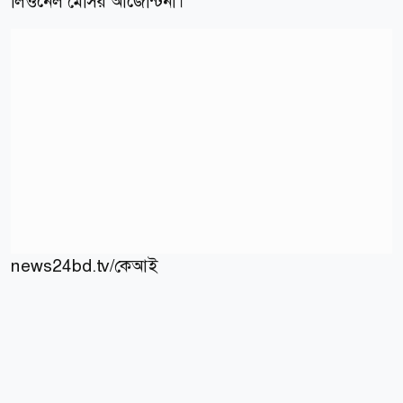
লিওনেল মেসির আর্জেন্টিনা।
news24bd.tv/কেআই