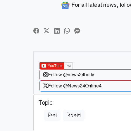
For all latest news, foll
Follow @news24bd.tv
Follow @News24Online4
Topic
ফিফা
বিশ্বকাপ