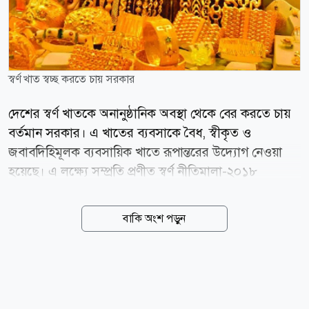
স্বর্ণ খাত স্বচ্ছ করতে চায় সরকার
দেশের স্বর্ণ খাতকে অনানুষ্ঠানিক অবস্থা থেকে বের করতে চায়
বর্তমান সরকার। এ খাতের ব্যবসাকে বৈধ, স্বীকৃত ও
জবাবদিহিমূলক ব্যবসায়িক খাতে রূপান্তরের উদ্যোগ নেওয়া
হয়েছে। এ লক্ষ্যে সম্প্রতি প্রণীত স্বর্ণ নীতিমালা-২০১৮
(সংশোধিত)-২০২৬-এর খসড়ার ওপর সংশ্লিষ্ট সরকারি সংস্থা ও
অংশীজনদের আগামী রোববারের মধ্যে লিখিত মতামত দিতে
বাকি অংশ পড়ুন
নির্দেশ দেওয়া হয়েছে। গতকাল সচিবালয়ে বাণিজ্য মন্ত্রণালয়ের
সম্মেলন কক্ষে খসড়া নীতিমালা পর্যালোচনা সভায় এ নির্দেশনা
দেন বাণিজ্যমন্ত্রী খন্দকার আবদুল মুক্তাদির। বিভিন্ন অংশীজনের
মতামত পাওয়ার পর প্রয়োজন হলে আরো একটি পরামর্শ সভা
অনুষ্ঠিত হবে। এরপর দ্রুত সময়ের মধ্যে সংশোধিত স্বর্ণ