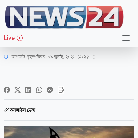
অর্থ-বাণিজ্য
ইরানে মার্কিন হামলার পর উর্ধ্বমুখী
Live
তেলের দাম
আপডেট: বৃহস্পতিবার, ০৯ জুলাই, ২০২৬, ১৬:২৫
অনলাইন ডেস্ক