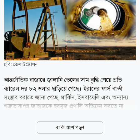
ছবি: তেল উত্তোলন
আন্তর্জাতিক বাজারে জ্বালানি তেলের দাম বৃদ্ধি পেয়ে প্রতি
ব্যারেল দর ৮২ ডলার ছাড়িয়ে গেছে। ইরানের ফার্স বার্তা
সংস্থার বরাতে জানা গেছে, মার্কিন, ইসরায়েলি এবং অন্যান্য
শত্রুভাবাপন্ন জাহাজকে হরমুজ প্রণালি অতিক্রম করতে না
দেওয়ার প্রস্তাবসহ একটি খসড়া বিল পর্যালোচনা করছে দেশটির
একটি সংসদীয় কমিটি। বৃহস্পতিবার (৬ আগস্ট) আন্তর্জাতিক
বাকি অংশ পড়ুন
মানদণ্ড ব্রেন্ট ক্রুডের দর ৩ দশমিক ০৪ ডলার বা ৩ দশমিক