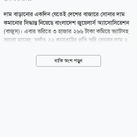
দাম বাড়ানোর একদিন যেতেই দেশের বাজারে সোনার দাম
কমানোর সিদ্ধান্ত নিয়েছে বাংলাদেশ জুয়েলার্স অ্যাসোসিয়েশন
(বাজুস)। এবার ভরিতে ৩ হাজার ২৬৬ টাকা কমিয়ে ভ্যাটসহ
ভালো মানের; অর্থাৎ ২২ ক্যারেটের প্রতি ভরি সোনার দাম ২
লাখ ২৯ হাজার ৬৬৪ টাকা নির্ধারণ করেছে সংস্থাটি। শুক্রবার
(৭ আগস্ট) সকালে এক বিজ্ঞপ্তিতে এ তথ্য জানিয়েছে বাজুস।
বাকি অংশ পড়ুন
নতুন এ দাম সকাল ১০টা থেকেই কার্যকর হয়েছে। বাজুস
জানিয়েছে, স্থানীয় বাজারে তেজাবি স্বর্ণের (পিওর গোল্ড) মূল্য
কমেছে। ফলে সার্বিক পরিস্থিতি বিবেচনায় ভ্যাটসহ সোনার
নতুন দাম নির্ধারণ করা হয়েছে। নতুন দাম অনুযায়ী, দেশের
বাজারে ভ্যাটসহ প্রতি ভরি (১১.৬৬৪ গ্রাম) ২২ ক্যারেটের
সোনার দাম পড়বে ২ লাখ ২৯ হাজার ৬৬৪ টাকা। এছাড়া ২১
ক্যারেটের প্রতি ভরি সোনার দাম ২ লাখ ১৯ হাজার ৩৪২ টাকা,
১৮ ক্যারেটের প্রতি ভরি সোনার দাম ১ লাখ ৮৮ হাজার ৩৭৪
টাকা...