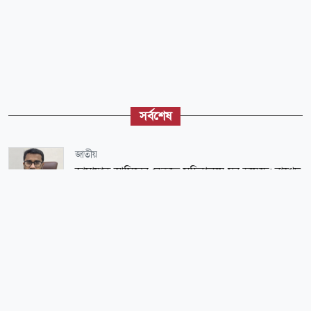
সর্বশেষ
জাতীয়
জামায়াত আমিরের নেতৃত্বে সচিবালয়ে মব হয়েছে: রাশেদ
খাঁন
জাতীয়
প্রধানমন্ত্রীকে বরণে প্রস্তুত চট্টগ্রাম, নেতাকর্মীরা উজ্জীবিত
রাজনীতি
দিল্লিতে হাসিনার বক্তব্য নিয়ে যা বলছে ভারত