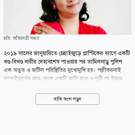
ছবি: অভিনেত্রী সন্ধ্যা
২০১৯ সালের জানুয়ারিতে চেন্নাইজুড়ে প্লাস্টিকের ব্যাগে একটি
খণ্ড-বিখণ্ড নারীর দেহাবশেষ পাওয়ার পর তামিলনাড়ু পুলিশ
এক অদ্ভুত ও জটিল পরিস্থিতির মুখোমুখি হয়। পল্লীকরনাই
ডাম্পইয়ার্ডের কাছ থেকে একটি কাটা হাত ও দুটি পা উদ্ধার
করার পর নগরীর বিভিন্ন স্থান থেকে একে একে হাড়গোড় ও
শরীরের অভ্যন্তরীণ অঙ্গপ্রত্যঙ্গ উদ্ধার হতে থাকে। তবে নিহতের
বাকি অংশ পড়ুন
মাথা ও বাঁ হাতটি ছিল সম্পূর্ণরূপে নিখোঁজ। কোনো নাম ছিল
না, নিখোঁজ ডায়েরির সঙ্গে তাৎক্ষণিক কোনো মিল ছিল না,
এমনকি ১১,৭০০ টন আবর্জনা ঘেঁটেও ভুক্তভোগীর পরিচয় বের
করা সম্ভব হচ্ছিল না। শেষ পর্যন্ত নিহতের ডান হাতে আঁকা শিব-