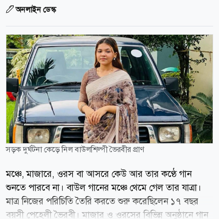
অনলাইন ডেস্ক
সড়ক দুর্ঘটনা কেড়ে নিল বাউলশিল্পী ভৈরবীর প্রাণ
মঞ্চে, মাজারে, ওরস বা আসরে কেউ আর তার কণ্ঠে গান
শুনতে পারবে না। বাউল গানের মঞ্চে থেমে গেল তার যাত্রা।
মাত্র নিজের পরিচিতি তৈরি করতে শুরু করেছিলেন ১৭ বছর
বয়সী পেহেলী ভৈরবী। মাজার ও ওরসের বিভিন্ন অনুষ্ঠানে গান