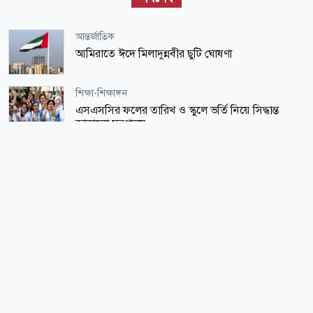
আন্তর্জাতিক
আমিরাতে ঈদে মিলাদুন্নবীর ছুটি ঘোষণা
শিক্ষা-শিক্ষাঙ্গন
এসএসসির ফলের তারিখ ও স্কুলে ভর্তি নিয়ে সিদ্ধান্ত
জানালো মন্ত্রণালয়
সারাদেশ
বুড়িমারীর বগি লাইনচ্যুত, রংপুর-লালমনিরহাট রুটে রেল
চলাচল বন্ধ
জাতীয়
সরকারের কাজে অবহেলা হলে কঠোর ব্যবস্থা নিচ্ছেন
প্রধানমন্ত্রী: রিজভী
আন্তর্জাতিক
তুষারের নিচে মিলল একাধিক মরদেহ, পরিচয় এখনো
অজানা