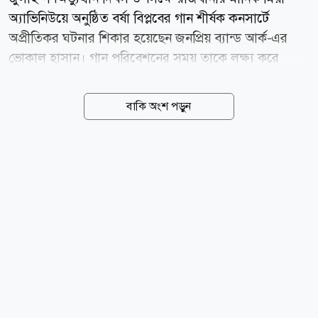
অ্যাভিনিউয়ে অনুষ্ঠিত বর্ষা বিপ্লবের গান শীর্ষক কনসার্টে
অপ্রীতিকর ঘটনার শিকার হয়েছেন জনপ্রিয় ব্যান্ড আর্ক-এর
ভোকাল হাসান। গান পরিবেশনের সময় তাকে লক্ষ্য করে
দর্শকসারির দিক থেকে একটি পানির বোতল ছুড়ে মারা হয়।
বুধবার (৫ আগস্ট) আয়োজিত এ কনসার্টে পারফর্ম করেন
বাকি অংশ পড়ুন
পারসা, সেজান, কুড়েঘর, আর্বোভাইরাস, এভয়েড রাফা,
আসিফ আকবর, শিরোনামহীন, আর্ক (হাসান) ও আর্টসেল।
সামাজিক যোগাযোগমাধ্যমে ছড়িয়ে পড়া একটি ভিডিওতে দেখা
যায়, হাসান মঞ্চের সামনে এসে দর্শকদের উদ্দেশে গান
গাওয়ার সময় একটি পানির বোতল তার মুখে এসে আঘাত
করে। এতে বোতলের পানি তার শরীর ও মঞ্চজুড়ে ছড়িয়ে
পড়ে। তবে এ ঘটনায় বিচলিত না হয়ে তিনি গান থামাননি; বরং
পারফরম্যান্স চালিয়ে যান। ঘটনার পর বিষয়টি নিয়ে ক্ষোভ
প্রকাশ করেন সুরকার ও গীতিকার প্রিন্স মাহমুদ। নিজের...