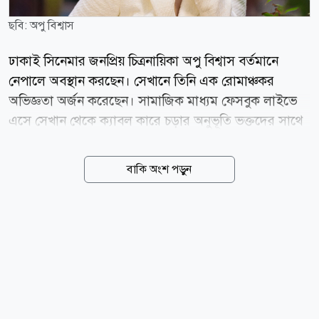
ছবি: অপু বিশ্বাস
ঢাকাই সিনেমার জনপ্রিয় চিত্রনায়িকা অপু বিশ্বাস বর্তমানে
নেপালে অবস্থান করছেন। সেখানে তিনি এক রোমাঞ্চকর
অভিজ্ঞতা অর্জন করেছেন। সামাজিক মাধ্যম ফেসবুক লাইভে
এসে সেখান থেকে ক্যাবল কারে চড়ার অনুভূতি ভক্তদের সাথে
শেয়ার করেন এই অভিনেত্রী। অপু বিশ্বাস জানান, নেপালের
পোখারা অন্নপূর্ণার এই ক্যাবল কারটি অত্যন্ত উঁচুতে অবস্থিত, যা
বাকি অংশ পড়ুন
তার কাছে মালয়েশিয়া বা সিঙ্গাপুরের অভিজ্ঞতার চেয়েও
ভয়াবহ বেশি চ্যালেঞ্জিং মনে হয়েছে। লাইভের ক্যাপশনে অপু
বিশ্বাস লিখেছেন, ভীষণ ভয় লাগছে। রোমাঞ্চকর এই ভ্রমণে
কিছুটা ভয় পেলেও অপু বিশ্বাস ভক্তদের সতর্ক করে বলেছেন,
যাদের উচ্চতা ভীতি (হাইফোবিয়া) বা হার্টের দুর্বলতা আছে,
তারা যেন এই ক্যাবল কারে না ওঠেন। এই বিশেষ মুহূর্তে তিনি
তার সন্তানকে ভীষণভাবে মিস করছেন বলেও জানান। অপু