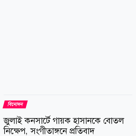
পার্বতী ও একটি ড্রাগনের দুটি ট্যাটুর সূত্র ধরে উন্মোচিত হয়
এই নৃশংস হত্যাকাণ্ডের গোপন সত্য, যা নিখোঁজ দেহাবশেষকে
একটি পরিচয় দেয়তিনি ৩৭ বছর বয়সী তামিল উদীয়মান
অভিনেত্রী সন্ধ্যা। মুমূর্ষু দেহাবশেষের...
বিনোদন
জুলাই কনসার্টে গায়ক হাসানকে বোতল
নিক্ষেপ, সংগীতাঙ্গনে প্রতিবাদ