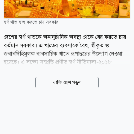
স্বর্ণ খাত স্বচ্ছ করতে চায় সরকার
দেশের স্বর্ণ খাতকে অনানুষ্ঠানিক অবস্থা থেকে বের করতে চায়
বর্তমান সরকার। এ খাতের ব্যবসাকে বৈধ, স্বীকৃত ও
জবাবদিহিমূলক ব্যবসায়িক খাতে রূপান্তরের উদ্যোগ নেওয়া
হয়েছে। এ লক্ষ্যে সম্প্রতি প্রণীত স্বর্ণ নীতিমালা-২০১৮
(সংশোধিত)-২০২৬-এর খসড়ার ওপর সংশ্লিষ্ট সরকারি সংস্থা ও
অংশীজনদের আগামী রোববারের মধ্যে লিখিত মতামত দিতে
বাকি অংশ পড়ুন
নির্দেশ দেওয়া হয়েছে। গতকাল সচিবালয়ে বাণিজ্য মন্ত্রণালয়ের
সম্মেলন কক্ষে খসড়া নীতিমালা পর্যালোচনা সভায় এ নির্দেশনা
দেন বাণিজ্যমন্ত্রী খন্দকার আবদুল মুক্তাদির। বিভিন্ন অংশীজনের
মতামত পাওয়ার পর প্রয়োজন হলে আরো একটি পরামর্শ সভা
অনুষ্ঠিত হবে। এরপর দ্রুত সময়ের মধ্যে সংশোধিত স্বর্ণ
নীতিমালা চূড়ান্ত করার উদ্যোগ নেওয়া হবে। বাণিজ্য