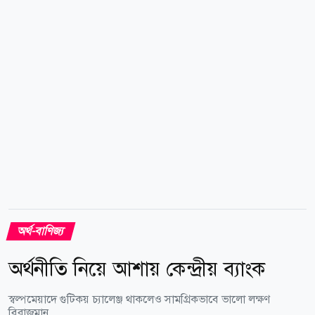
মন্ত্রণালয়ের সচিব মো. আতাউর রহমান খানের সভাপতিত্বে
অনুষ্ঠিত সভায় বাংলাদেশ জুয়েলার্স অ্যাসোসিয়েশনের...
অর্থ-বাণিজ্য
অর্থনীতি নিয়ে আশায় কেন্দ্রীয় ব্যাংক
স্বল্পমেয়াদে গুটিকয় চ্যালেঞ্জ থাকলেও সামগ্রিকভাবে ভালো লক্ষণ
বিরাজমান