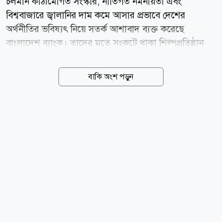
চলমান কাঠামোগত সংস্কার, নীতিগত নমনীয়তা এবং
বিশ্ববাজারে জ্বালানির দাম কমে আসার প্রভাবে দেশের
অর্থনীতির ভবিষ্যৎ নিয়ে সতর্ক আশাবাদ ব্যক্ত করেছে
বাংলাদেশ ব্যাংক। তাদের মতে সংকটে থাকা শিল্পপ্রতিষ্ঠান
পুনরুজ্জীবিত করা, বন্ধ কারখানা চালু করা এবং লক্ষ্যভিত্তিক
ঋণসহায়তার মাধ্যমে কর্মসংস্থান ও বিনিয়োগে গতি ফিরবে।
বাকি অংশ পড়ুন
তবে মূল্যস্ফীতি, ব্যাংক খাতের দুর্বলতা এবং বিদ্যুৎ-
জ্বালানিসংকট অর্থনীতির সামনে এখনো বড় চ্যালেঞ্জ হয়ে
রয়েছে। বাংলাদেশ ব্যাংকের সর্বশেষ ত্রৈমাসিক প্রতিবেদনে বলা
হয়েছে, বেসরকারি খাতকে সহায়তা দিতে সম্প্রতি ঘোষিত ৬০
হাজার কোটি টাকার প্রণোদনা প্যাকেজ অর্থনৈতিক পুনরুদ্ধারে
গুরুত্বপূর্ণ ভূমিকা রাখতে পারে। গত ২৩ মে গভর্নর ড.
মোস্তাকুর রহমান ঘোষিত এ প্যাকেজের মাধ্যমে প্রায় ২৫ লাখ
প্রত্যক্ষ ও পরোক্ষ কর্মসংস্থান সৃষ্টির লক্ষ্য নির্ধারণ করা...