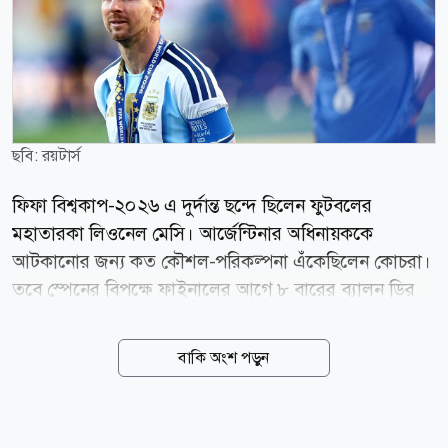
ছবি: রয়টার্স
ফিফা বিশ্বকাপ-২০২৬ এ দুর্দান্ত ছন্দে ছিলেন ফুটবলের
মহাতারকা লিওনেল মেসি। আর্জেন্টিনার অধিনায়ককে
আটকানোর জন্য কত কৌশল-পরিকল্পনা এঁকেছিলেন কোচরা।
তবে স্পেনের বিপক্ষে ফাইনালের আগে ৮ বারের ব্যালন ডির
জয়ীকে থামাতে পারেননি কেউই। যদিও, ফাইনালে মাঠে
নিজের ছায়া হয়ে ছিলেন মেসি। অন্যদিকে মাঠের বাইরেও মেসি
বাকি অংশ পড়ুন
থামানোর পরিকল্পনা চলছিল। এই থামানোর পরিকল্পনা
সাময়িক সময়ের জন্য ছিল না, চিরতরে পৃথিবী থেকে বিদায়
করার। বিশ্বকাপে মেসিকে হত্যা করার পরিকল্পনাই এঁটেছিলেন