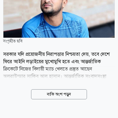
সংগৃহীত ছবি
সরকার যদি প্রয়োজনীয় নিরাপত্তার নিশ্চয়তা দেয়, তবে দেশে
ফিরে আইনি লড়াইয়ের মুখোমুখি হতে এবং আন্তর্জাতিক
ক্রিকেটে নিজের বিদায়ী ম্যাচ খেলতে প্রস্তুত আছেন
অলরাউন্ডার সাকিব আল হাসান। আন্তর্জাতিক সংবাদসংস্থা
রয়টার্সকে শ্রীলঙ্কা থেকে দেওয়া এক বিশেষ টেলিফোন
সাক্ষাৎকারে তিনি এই ইচ্ছার কথা জানান। সাক্ষাৎকারে ৩৯
বাকি অংশ পড়ুন
বছর বয়সী এই সাবেক অধিনায়ক বলেন, সরকার যদি আমার
নিরাপত্তার বিষয়টি নিশ্চিত করে, তবে আমি দেশে ফিরতে ও
আদালতের মুখোমুখি হতে সম্পূর্ণ প্রস্তুত। আমার যা যা করা