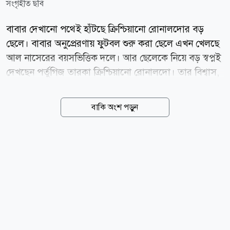
সংগৃহীত ছবি
বাবার দেখানো পথেই হাঁটছে ক্রিশ্চিয়ানো রোনালদোর বড়
ছেলে। বাবার অনুপ্রেরণায় ফুটবল শুরু করা ছেলে এখন খেলছে
আল নাসেরের বয়সভিত্তিক দলে। আর ছেলেকে নিয়ে বড় স্বপ্নই
দেখছেন পর্তুগিজ তারকা ক্রিশ্চিয়ানো রোনালদো। তার বিশ্বাস,
একদিন তার ছেলে নিজের কীর্তিকেও ছাড়িয়ে যেতে পারে। তবে
সাফল্যের পথে সবচেয়ে কঠিন বিষয় হিসেবে ক্ষুধা ধরে রাখার
বাকি অংশ পড়ুন
কথা বলেছেন তিনি। সম্প্রতি সামাজিক যোগাযোগমাধ্যমে
ছড়িয়ে পড়া এক ভিডিওতে রোনালদোকে আল নাসেরের
অনূর্ধ্ব-১৬ দলের অনুশীলন দেখতে দেখা যায়। সেখানে দলের
অন্য খেলোয়াড়দের সঙ্গে অনুশীলন করছিলেন তার ছেলেও।
পাশে বসা এক কর্মকর্তার সঙ্গে কথা বলার সময় ছেলেকে নিয়ে
রোনালদো বলেন, ও খুব ভালো ছেলে। সত্যি বলছি, ও খুব
ভালো। অন্য সন্তানরাও আরও শক্তিশালী, বিশেষ করে ছোটরা।
তবে এই ছেলেটাকে নিয়ে কোনো সমস্যা হয় না। ছেলের