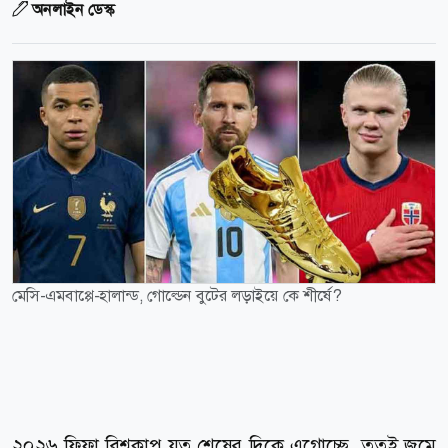
অনলাইন ডেস্ক
মেসি-এমবাপ্পে-হালান্ড, গোল্ডেন বুটের লড়াইয়ে কে শীর্ষে?
২০২৬ ফিফা বিশ্বকাপ যত শেষের দিকে এগোচ্ছে, ততই জমে