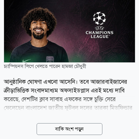
চ্যাম্পিয়নস লিগে খেলতে পারেন হামজা চৌধুরী
আনুষ্ঠানিক ঘোষণা এখনো আসেনি। তবে আজারবাইজানের
ক্রীড়াভিত্তিক সংবাদমাধ্যম অফসাইডপ্লাস এরই মধ্যে দাবি
করেছে, দেশটির ক্লাব সাবাহ এফকের সঙ্গে চুক্তি সেরে
ফেলেছেন বাংলাদেশ জাতীয় ফুটবল দলের তারকা মিডফিল্ডার
হামজা চৌধুরী। এই খবর সত্যি হলে ইংল্যান্ডের ক্লাব লেস্টার
সিটির সঙ্গে ২১ বছরের সম্পর্ক ছিন্ন হবে হামজার। গত মৌসুমে
বাকি অংশ পড়ুন
বাজে পারফরম্যান্সের পর লেস্টার ইংলিশ ক্লাব ফুটবলের তৃতীয়