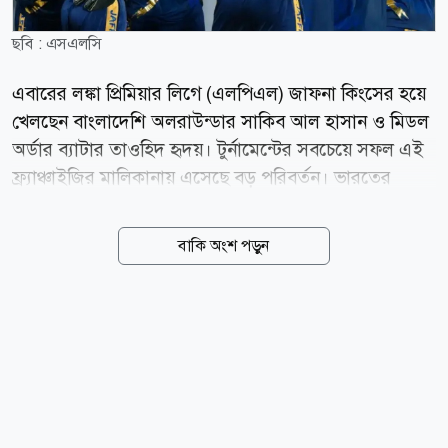
ছবি : এসএলসি
এবারের লঙ্কা প্রিমিয়ার লিগে (এলপিএল) জাফনা কিংসের হয়ে
খেলছেন বাংলাদেশি অলরাউন্ডার সাকিব আল হাসান ও মিডল
অর্ডার ব্যাটার তাওহিদ হৃদয়। টুর্নামেন্টের সবচেয়ে সফল এই
ফ্র্যাঞ্চাইজির মালিকানায় এসেছে বড় পরিবর্তন। ভারতের
বিশ্বকাপজয়ী পেসার জহির খানের সহ-মালিকানাধীন
সুইডেনভিত্তিক ক্রীড়া বিনিয়োগ প্রতিষ্ঠান অ্যাঙ্কর স্পোর্টস
বাকি অংশ পড়ুন
জাফনা কিংস কিনে নিয়েছে। নতুন মালিকানার পর
ফ্র্যাঞ্চাইজিটির নাম বদলে রাখা হয়েছে অ্যাঙ্কর জাফনা কিংস।
অ্যাঙ্কর স্পোর্টস এবির সহ-মালিক জহির খান ও ব্যবসায়ী
নাগেন্দ্র সিদ্ধৌতম। মালিকানা পরিবর্তনের মাধ্যমে জাফনা
কিংস এখন প্রতিষ্ঠানটির বৈশ্বিক ক্রীড়া নেটওয়ার্কের অংশ। এর
আগে অ্যাঙ্কর স্পোর্টস ইউরোপিয়ান টি-টোয়েন্টি প্রিমিয়ার
লিগের বেলজিয়ামভিত্তিক অ্যান্টওয়ার্প অ্যাঙ্করস এবং কানাডার