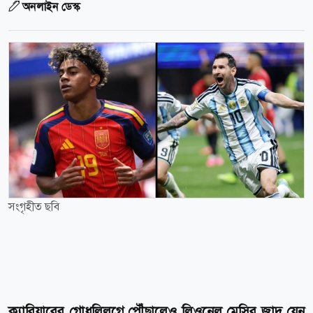
অনলাইন ডেস্ক
সংগৃহীত ছবি
ক্যারিয়ারের গোধূলিলগ্নে পৌঁছালেও লিওনেল মেসির জাদু যেন