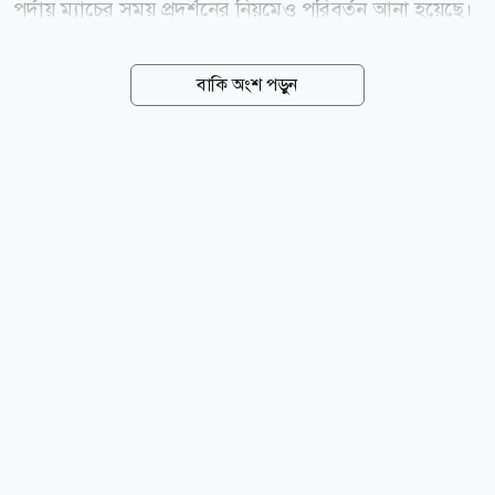
পর্দায় ম্যাচের সময় প্রদর্শনের নিয়মেও পরিবর্তন আনা হয়েছে।
একই নিয়ম কার্যকর হবে উয়েফা ইউরোপা লিগ ও কনফারেন্স
লিগেও। ২০২৬-২৭ মৌসুমের বাছাইপর্ব ইতোমধ্যে শুরু
বাকি অংশ পড়ুন
হয়েছে। আগস্টের শেষ দিকে অনুষ্ঠিত হবে লিগ পর্বের ড্র। মূল
প্রতিযোগিতা শুরুর আগে নতুন নিয়মগুলোর ঘোষণা দিয়েছে
ইউরোপীয় ফুটবলের নিয়ন্ত্রক সংস্থা উয়েফা। হলুদ কার্ডে
নিষেধাজ্ঞার নিয়মে পরিবর্তন নতুন নিয়ম অনুযায়ী, কোনো
খেলোয়াড় বা কোচিং স্টাফ এখন আর তিনটি হলুদ কার্ড দেখেই
এক ম্যাচের জন্য নিষিদ্ধ হবেন না। প্রথম নিষেধাজ্ঞা পেতে এখন
চারটি হলুদ কার্ড দেখতে হবে। এরপরও আগের মতো প্রতি দুটি
অতিরিক্ত হলুদ কার্ডের পর এক ম্যাচের নিষেধাজ্ঞা...