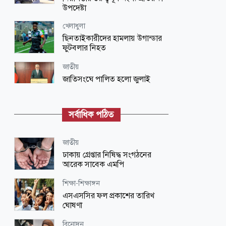
উপদেষ্টা
খেলাধুলা
ছিনতাইকারীদের হামলায় উগান্ডার
ফুটবলার নিহত
জাতীয়
জাতিসংঘে পালিত হলো জুলাই
গণঅভ্যুত্থান দিবস
রাজধানী
সর্বাধিক পঠিত
জমকালো আয়োজনে বসুন্ধরা সিটি শপিং
মলে যাত্রা শুরু করল বিশ্বখ্যাত ‘ক্যাফে
অ্যামাজন’
জাতীয়
ঢাকায় গ্রেপ্তার নিষিদ্ধ সংগঠনের
সারাদেশ
আরেক সাবেক এমপি
প্রেমিকার বিয়ের দিন ফেসবুকে পোস্ট দিয়ে
প্রেমিকের আত্মহত্যা, যা লিখেছিলেন
শিক্ষা-শিক্ষাঙ্গন
এসএসসির ফল প্রকাশের তারিখ
জাতীয়
ঘোষণা
শুক্রবার থেকে জাতীয় স্টেডিয়ামে থাকবে
মোবাইল কোর্ট: ক্রীড়া প্রতিমন্ত্রী
বিনোদন