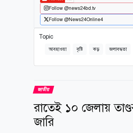
Follow @news24bd.tv
Follow @News24Online4
Topic
আবহাওয়া
বৃষ্টি
ঝড়
জলাবদ্ধতা
জাতীয়
রাতেই ১০ জেলায় তাণ্ডব
জারি