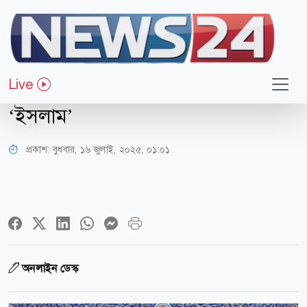
ধর্ম-জীবন
তাতারস্তানে অনুষ্ঠিত হতে যাচ্ছে অল-
Live
রাশিয়ান কোরআন হেফজ প্রতিযোগিতা
‘ইসলাম’
প্রকাশ:
বুধবার, ১৬ জুলাই, ২০২৫, ০১:০১
অনলাইন ডেস্ক