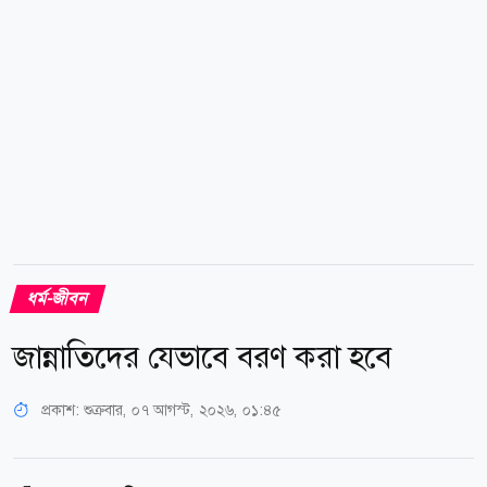
দাঁড়ায়। কারণ একটি আদর্শ সমাজ গড়ার সূচনা হয় আদর্শ
পরিবার থেকে, আর আদর্শ পরিবারের...
ধর্ম-জীবন
জান্নাতিদের যেভাবে বরণ করা হবে
প্রকাশ:
শুক্রবার, ০৭ আগস্ট, ২০২৬, ০১:৪৫