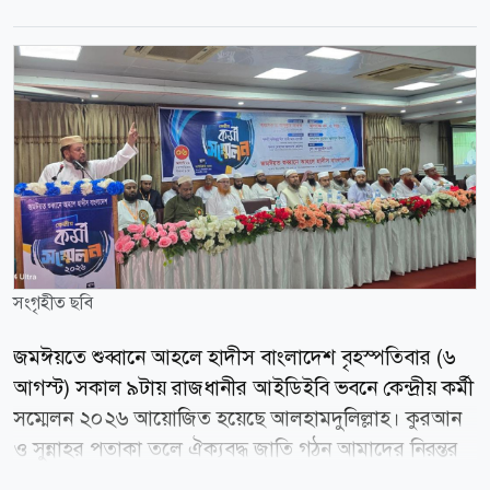
সংগৃহীত ছবি
জমঈয়তে শুব্বানে আহলে হাদীস বাংলাদেশ বৃহস্পতিবার (৬
আগস্ট) সকাল ৯টায় রাজধানীর আইডিইবি ভবনে কেন্দ্রীয় কর্মী
সম্মেলন ২০২৬ আয়োজিত হয়েছে আলহামদুলিল্লাহ। কুরআন
ও সুন্নাহর পতাকা তলে ঐক্যবদ্ধ জাতি গঠন আমাদের নিরন্তর
প্রয়াস এই প্রতিপাদ্যকে সামনে রেখে আয়োজিত এ সম্মেলনে