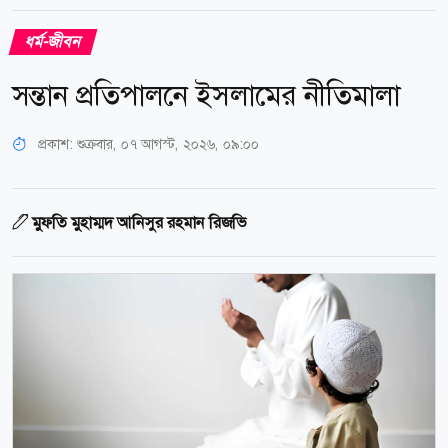
ধর্ম-জীবন
সন্তান প্রতিপালনে ইসলামের নীতিমালা
প্রকাশ:
শুক্রবার, ০৭ আগস্ট, ২০২৬, ০৯:০০
মুফতি মুহাম্মদ আনিসুর রহমান রিজভি