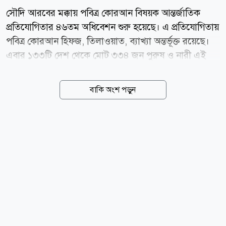
সৌদি আরবের মক্কায় পবিত্র কোরআন বিষয়ক আন্তর্জাতিক
প্রতিযোগিতার ৪৬তম অধিবেশন শুরু হয়েছে। এ প্রতিযোগিতায়
পবিত্র কোরআন হিফজ, তিলাওয়াত, ব্যাখ্যা অন্তর্ভূক্ত রয়েছে।
এবার ১৩৩টি দেশ থেকে মোট ৩৩৪ জন পুরুষ ও নারী এই
প্রতিযোগিতায় অংশ নেন, যা প্রতিযোগিতার ইতিহাসে সর্বোচ্চ
অংশগ্রহণ। বৃহস্পতিবার (৬ আগস্ট) মক্কায় পবিত্র দুই
বাকি অংশ পড়ুন
মসজিদের তত্ত্বাবধায়ক বাদশাহ সালমানের পৃষ্ঠপোষকতায় এই
প্রতিযোগিতা অনুষ্ঠিত হচ্ছে। সৌদি বার্তা সংস্থা এসপিএ এ তথ্য
জানিয়েছে। এই প্রতিযোগিতার লক্ষ্য হলো মুসলিম তরুণদের
পবিত্র কোরআন মুখস্থ করতে, বুঝতে ও তা নিয়ে চিন্তা করতে
উৎসাহিত করা, একটি সম্মানজনক প্রতিযোগিতা গড়ে তোলা
এবং কোরআনের সেবা ও এর হাফেজদের সম্মান জানানোর
ক্ষেত্রে সৌদি আরবের প্রচেষ্টাকে তুলে ধরা। এদিকে প্রথম
বারের মতো এবার নারী অংশগ্রহণকারীদের জন্য পৃথক...