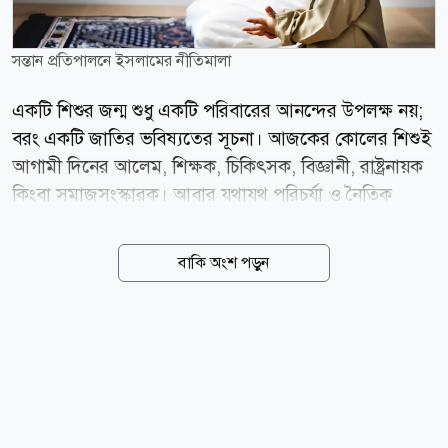
সন্তান প্রতিপালনে ইসলামের নীতিমালা
একটি শিশুর জন্ম শুধু একটি পরিবারের আনন্দের উপলক্ষ নয়;
বরং একটি জাতির ভবিষ্যতের সূচনা। আজকের কোলের শিশুই
আগামী দিনের আলেম, শিক্ষক, চিকিৎসক, বিজ্ঞানী, রাষ্ট্রনায়ক
কিংবা সমাজসংস্কারক। আবার যথাযথ পরিচর্যা ও নৈতিক
শিক্ষার অভাবে সেই শিশুই একসময় সমাজের জন্য বোঝা হয়ে
উঠতে পারে। তাই ইসলাম সন্তানকে শুধু জন্ম দেওয়ার শিক্ষা
বাকি অংশ পড়ুন
দেয়নি; বরং তাকে ঈমান, তাকওয়া, জ্ঞান, আদব-আখলাক ও
মানবিক মূল্যবোধে গড়ে তোলার এক পূর্ণাঙ্গ জীবনব্যবস্থা
উপহার দিয়েছে। আদর্শ সমাজ গড়ার সূচনা হয় আদর্শ পরিবার:
আজ যখন পারিবারিক বন্ধন দুর্বল হচ্ছে, কিশোর অপরাধ
বাড়ছে, মাদক, অশ্লীলতা, প্রযুক্তির অপব্যবহার ও মূল্যবোধের
অবক্ষয় সমাজকে গ্রাস করছে, তখন ইসলামের সন্তান
প্রতিপালন নীতি নতুন করে আমাদের সামনে আলোর দিশা হয়ে