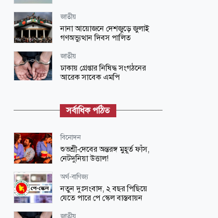
জাতীয়
নানা আয়োজনে দেশজুড়ে জুলাই
গণঅভ্যুত্থান দিবস পালিত
জাতীয়
ঢাকায় গ্রেপ্তার নিষিদ্ধ সংগঠনের
আরেক সাবেক এমপি
জাতীয়
ভারতে দণ্ডপ্রাপ্ত হাসিনাকে কথা বলার
সর্বাধিক পঠিত
সুযোগ দেওয়ায় বাংলাদেশের তীব্র ক্ষোভ
বিনোদন
বিনোদন
‘প্রিয়তমা’ আমার জীবনের আশীর্বাদ:
শুভশ্রী-দেবের অন্তরঙ্গ মুহূর্ত ফাঁস,
ইধিকা পাল
নেটদুনিয়া উত্তাল!
জাতীয়
অর্থ-বাণিজ্য
আকস্মিক বন্যাসহ প্রাকৃতিক দুর্যোগ
নতুন দুঃসংবাদ, ২ বছর পিছিয়ে
মোকাবিলায় সরকারের কার্যক্রম চলমান
যেতে পারে পে স্কেল বাস্তবায়ন
বিজ্ঞান ও প্রযুক্তি
জাতীয়