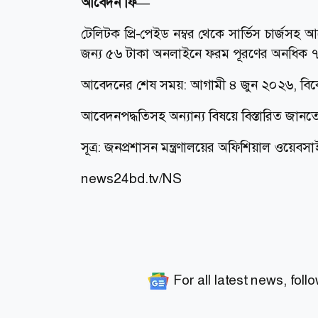
আবেদন ফি—
টেলিটক প্রি-পেইড নম্বর থেকে সার্ভিস চার্জসহ
জন্য ৫৬ টাকা অনলাইনে ফরম পূরণের অনধিক ৭২
আবেদনের শেষ সময়: আগামী ৪ জুন ২০২৬, বিক
আবেদনপদ্ধতিসহ অন্যান্য বিষয়ে বিস্তারিত জান
সূত্র: জনপ্রশাসন মন্ত্রণালয়ের অফিশিয়াল ওয়েবস
news24bd.tv/NS
For all latest news, foll