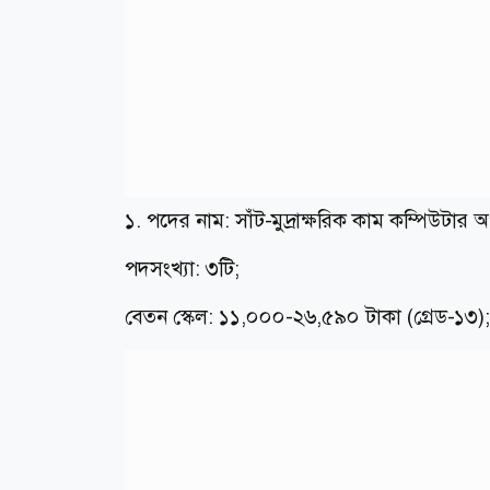
১. পদের নাম: সাঁট-মুদ্রাক্ষরিক কাম কম্পিউটার 
পদসংখ্যা: ৩টি;
বেতন স্কেল: ১১,০০০-২৬,৫৯০ টাকা (গ্রেড-১৩);