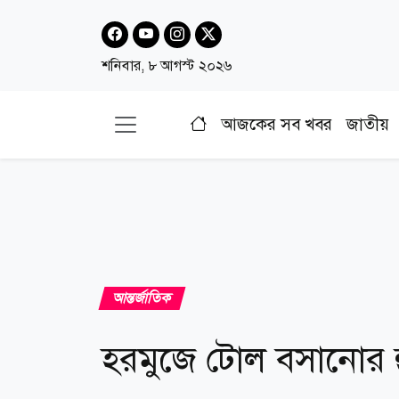
শনিবার, ৮ আগস্ট ২০২৬
আজকের সব খবর
জাতীয়
আন্তর্জাতিক
হরমুজে টোল বসানোর হুম