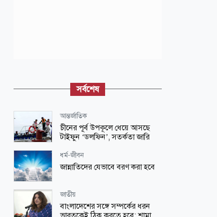
সর্বশেষ
আন্তর্জাতিক
চীনের পূর্ব উপকূলে ধেয়ে আসছে
টাইফুন ‘ডলফিন’, সতর্কতা জারি
ধর্ম-জীবন
জান্নাতিদের যেভাবে বরণ করা হবে
জাতীয়
বাংলাদেশের সঙ্গে সম্পর্কের ধরন
ভারতকেই ঠিক করতে হবে: শামা