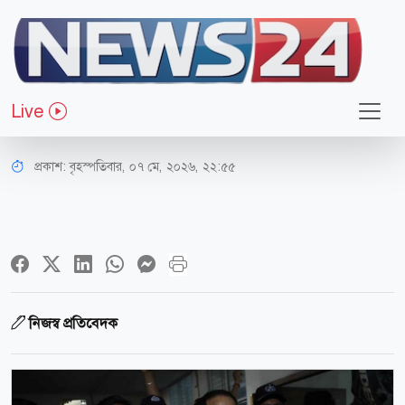
আইন-বিচার
৫ মামলায় চিন্ময় দাসের জামিন আদেশ
Live
১০ মে
প্রকাশ:
বৃহস্পতিবার, ০৭ মে, ২০২৬, ২২:৫৫
নিজস্ব প্রতিবেদক