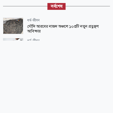
সর্বশেষ
ধর্ম-জীবন
সৌদি আরবের নাজদ অঞ্চলে ১০৩টি নতুন প্রত্নস্থল
আবিষ্কার
ধর্ম-জীবন
সন্তান প্রতিপালনে ইসলামের নীতিমালা
আন্তর্জাতিক
পশ্চিমবঙ্গে একের পর এক মসজিদ থেকে খুলে ফেলা হচ্ছে
মাইক, শুভেন্দু বলছেন- ‘আদালতের নির্দেশ’
আন্তর্জাতিক
মিয়ানমারে গৃহযুদ্ধ থামাতে শান্তি আলোচনার পথ খুলছে
জাতীয়
বিটিভির মহাপরিচালক কে এই কাজী জেসিন