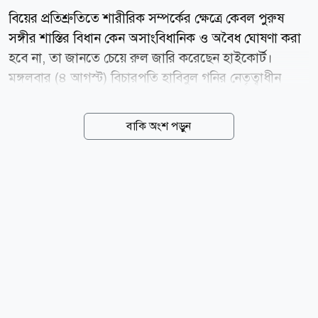
বিয়ের প্রতিশ্রুতিতে শারীরিক সম্পর্কের ক্ষেত্রে কেবল পুরুষ
সঙ্গীর শাস্তির বিধান কেন অসাংবিধানিক ও অবৈধ ঘোষণা করা
হবে না, তা জানতে চেয়ে রুল জারি করেছেন হাইকোর্ট।
মঙ্গলবার (৪ আগস্ট) বিচারপতি হাবিবুল গনির নেতৃত্বাধীন
হাইকোর্ট বেঞ্চ এই রুল জারি করেন। একই সঙ্গে,
প্রাপ্তবয়স্কদের মধ্যকার সম্মতিমূলক সম্পর্ককে বিয়ের মিথ্যা
বাকি অংশ পড়ুন
প্রতিশ্রুতির অজুহাতে ফৌজদারি অপরাধ হিসেবে গণ্য করার
বিধানটি কেন বাতিল করা হবে না, সে বিষয়েও জবাব তলব
করা হয়েছে। আইনজীবী ইসরাত হাসান এর আগে একটি
গণমাধ্যমকে দেওয়া সাক্ষাৎকারে এই বিধানের আইনি দুর্বলতা
ও অসামঞ্জস্যতা তুলে ধরেন। তিনি উল্লেখ করেন, ২০২৫
সালের ২০ মার্চ নারী ও শিশু নির্যাতন দমন আইনের
সংশোধনের খসড়া চূড়ান্ত অনুমোদনের সময় বিয়ের প্রলোভনে
যৌন মিলনকে অপরাধ হিসেবে চিহ্নিত করে শাস্তির বিধান রাখা
হয়েছে। তবে ঠিক কোন...