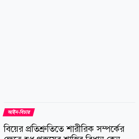
পুলিশ। আদালত তাকে কারাগারে পাঠিয়ে রিমান্ড শুনানির জন্য
আজ বৃহস্পতিবার (০৬ আগস্ট) দিন ধার্য করেন। মামলার
অভিযোগে বলা হয়, ২০১৩ সালের ২৮ ডিসেম্বর জগলুল
পাশাসহ এজাহারভুক্ত ১১১ জন এবং অজ্ঞাত আরও ২৫০
থেকে ৩০০ জন গুলশানে খালেদা জিয়ার বাসভবনের...
আইন-বিচার
বিয়ের প্রতিশ্রুতিতে শারীরিক সম্পর্কের