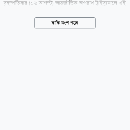
বৃহস্পতিবার (০৬ আগস্ট) আন্তর্জাতিক অপরাধ ট্রাইব্যুনালে এই
আবেদন করে চিফ প্রসিকিউটর কার্যালয়। জানা গেছে,
মানবতাবিরোধী অপরাধের এই মামলায় র্যাবের সাবেক জ্যেষ্ঠ
বাকি অংশ পড়ুন
কর্মকর্তা উইং কমান্ডার (অব.) সাইফুর রহমানকে আগামী
রোববার (০৯ আগস্ট) ট্রাইব্যুনালে গ্রেপ্তার দেখানোর প্রক্রিয়া
চূড়ান্ত করা হয়েছে। একই সঙ্গে এই গুমের ঘটনার পেছনে মূল
নির্দেশদাতা হিসেবে ক্ষমতাচ্যুত সাবেক প্রধানমন্ত্রী শেখ
হাসিনাসহ তৎকালীন একাধিক শীর্ষ সামরিক ও বেসামরিক
প্রভাবশালী ব্যক্তিত্বকে আসামির তালিকায় অন্তর্ভুক্ত করার
সম্ভাবনা রয়েছে। উল্লেখ্য, ২০১২ সালের ১৭ এপ্রিল ঢাকার
বনানী থেকে গুম হন বিএনপি নেতা ইলিয়াস আলী।...