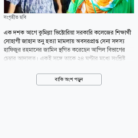
সংগৃহীত ছবি
এক দশক আগে কুমিল্লা ভিক্টোরিয়া সরকারি কলেজের শিক্ষার্থী
সোহাগী জাহান তনু হত্যা মামলায় অবসরপ্রাপ্ত সেনা সদস্য
হাফিজুর রহমানের জামিন স্থগিত করেছেন আপিল বিভাগের
চেম্বার আদালত। একই সঙ্গে তাকে ২৪ ঘণ্টার মধ্যে সংশ্লিষ্ট
আদালতে আত্মসমর্পণের নির্দেশ দেওয়া হয়েছে। নির্ধারিত
সময়ে আত্মসমর্পণ না করলে হাফিজুর রহমানকে গ্রেপ্তার করতে
বাকি অংশ পড়ুন
নির্দেশ দিয়েছেন আদালত। রাষ্ট্রপক্ষের আবেদনে শুনানির পর
বৃহস্পতিবার (৬ আগস্ট) সন্ধ্যায় এই আদেশ দেন চেম্বার
বিচারপতি মো. রেজাউল হক। গত ২ আগস্ট হাফিজুর
রহমানকে ছয় মাসের অন্তর্বর্তী জামিন দেন হাইকোর্ট। এই
আদেশের পর গত ৪ আগস্ট সন্ধ্যায় কুমিল্লা কেন্দ্রীয় কারাগার
থেকে তার কারামুক্তির খবর আসে গণমাধ্যমে। এরপর
বৃহস্পতিবার হাইকোর্টের জামিন স্থগিত চাওয়ার পাশাপাশি