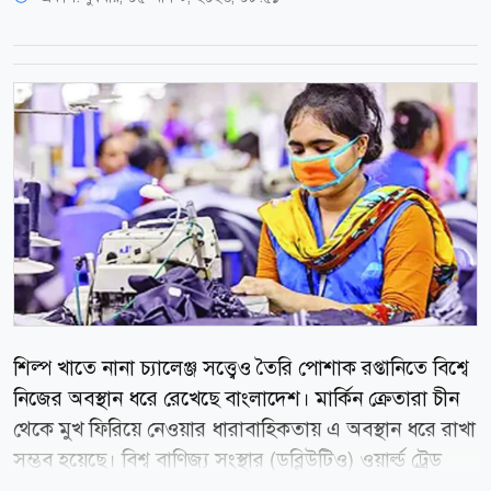
শিল্প খাতে নানা চ্যালেঞ্জ সত্ত্বেও তৈরি পোশাক রপ্তানিতে বিশ্বে
নিজের অবস্থান ধরে রেখেছে বাংলাদেশ। মার্কিন ক্রেতারা চীন
থেকে মুখ ফিরিয়ে নেওয়ার ধারাবাহিকতায় এ অবস্থান ধরে রাখা
সম্ভব হয়েছে। বিশ্ব বাণিজ্য সংস্থার (ডব্লিউটিও) ওয়ার্ল্ড ট্রেড
স্ট্যাটিস্টিক্যাল রিভিউ ২০২৫ অনুযায়ী, টানা পঞ্চমবারের মতো