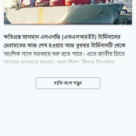
ক্ষতিগ্রস্ত ভাসমান এলএনজি (এফএসআরইউ) টার্মিনালের
মেরামতের কাজ শেষ হওয়ায় আজ বুধবার টার্মিনালটি থেকে
আংশিক গ্যাস সরবরাহ শুরু হতে পারে। এতে জাতীয় গ্রিডে
গ্যাসের সরবরাহ বাড়বে। ফলে শিল্প, বিদ্যুৎ উৎপাদন,
সিএনজি ও আবাসিক খাতে চলমান গ্যাসসংকট অনেকটাই
কমে আসবে বলে আশা করছেন সংশ্লিষ্ট ব্যক্তিরা। রূপান্তরিত
বাকি অংশ পড়ুন
প্রাকৃতিক গ্যাস কম্পানি লিমিটেডের (আরপিজিসিএল) এক
কর্মকর্তা গতকাল বলেন, মেরামতের কাজ শেষ হওয়ায় বুধবার
(আজ) টার্মিনালটি পুনরায় চালু করা হবে। প্রাথমিকভাবে জাতীয়
গ্রিডে দৈনিক ২০০ থেকে ৩০০ মিলিয়ন ঘনফুট গ্যাস সরবরাহ
করা যাবে। আগামী সপ্তাহে টার্মিনালটি পূর্ণ সক্ষমতায় চালু হলে
দৈনিক ৫০০ মিলিয়ন ঘনফুট গ্যাস সরবরাহ করা সম্ভব হবে।