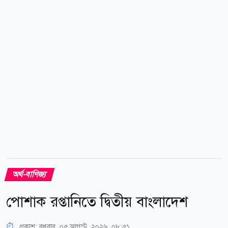
আরপিজিসিএলের সূত্র জানায়, এক্সিলারেট এনার্জির ভাসমান
এলএনজি টার্মিনালটির মেরামতের কাজে বিদেশি প্রকৌশলী
ও...
অর্থ-বাণিজ্য
পোশাক রপ্তানিতে দ্বিতীয় বাংলাদেশ
প্রকাশ:
বুধবার, ০৫ আগস্ট, ২০২৬, ০৮:৫১