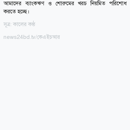
আমাদের ব্যাংকঋণ ও শোরুমের খরচ নিয়মিত পরিশোধ
করতে হচ্ছে।
সূত্র: কালের কণ্ঠ
news24bd.tv/কেএইচআর