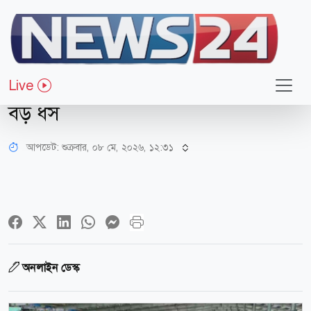
অর্থ-বাণিজ্য
চট্টগ্রাম বন্দর
Live
খালাস কমেছে ৭৫%, গাড়ি আমদানিতে
বড় ধস
আপডেট: শুক্রবার, ০৮ মে, ২০২৬, ১২:৩১
অনলাইন ডেস্ক