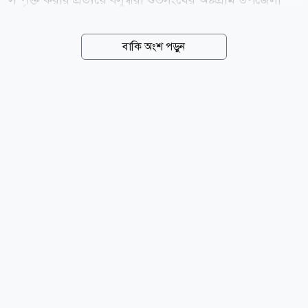
শাখার নবগঠিত কমিটির আনুষ্ঠানিক কার্যক্রমেরও সূচনা করা
হয়। শুক্রবার (৭ আগস্ট) অষ্টগ্রাম জিরো পয়েন্টে বসুন্ধরা
বাকি অংশ পড়ুন
শুভসংঘ অষ্টগ্রাম উপজেলা শাখার উদ্যোগে এ সভা অনুষ্ঠিত
হয়। এতে সভাপতিত্ব করেন সংগঠনের অষ্টগ্রাম উপজেলা
শাখার সভাপতি মো. তৌহিদুল ইসলাম তপু। অনুষ্ঠান সঞ্চালনা
করেন সাধারণ সম্পাদক নিশাদ শাকিল। সভায় বক্তারা বলেন,
রোগ নিরাময়ে অ্যান্টিবায়োটিক গুরুত্বপূর্ণ ও কার্যকর ওষুধ
হলেও এর অনিয়ন্ত্রিত, অপ্রয়োজনীয় ও অতিরিক্ত ব্যবহার
ভয়াবহ স্বাস্থ্যঝুঁকি তৈরি করতে পারে। চিকিৎসকের পরামর্শ
ছাড়া অ্যান্টিবায়োটিক গ্রহণ, ভুল...