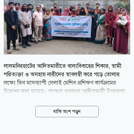
লালমনিরহাটের আদিতমারীতে বাল্যবিবাহের শিকার, স্বামী
পরিত্যক্তা ও অসহায় নারীদের স্বাবলম্বী করে গড়ে তোলার
লক্ষ্যে তিন মাসব্যাপী সেলাই মেশিন প্রশিক্ষণ কার্যক্রমের
উদ্বোধন করা হয়েছে। বসুন্ধরা শুভসংঘ আদিতমারী উপজেলা
শাখার আয়োজনে ২০ জন নারীকে নিয়ে এ প্রশিক্ষণ কার্যক্রম
শুরু হয়। প্রশিক্ষণের শুভ উদ্বোধন ঘোষণা করেন আদিতমারী
বাকি অংশ পড়ুন
উপজেলা নির্বাহী কর্মকর্তা গুঞ্জন বিশ্বাস। অনুষ্ঠানে বিশেষ
অতিথি হিসেবে উপস্থিত ছিলেন বসুন্ধরা শুভসংঘ লালমনিরহাট
জেলা শাখার উপদেষ্টা তন্ময় আহমেদ নয়ন,উপজেলা