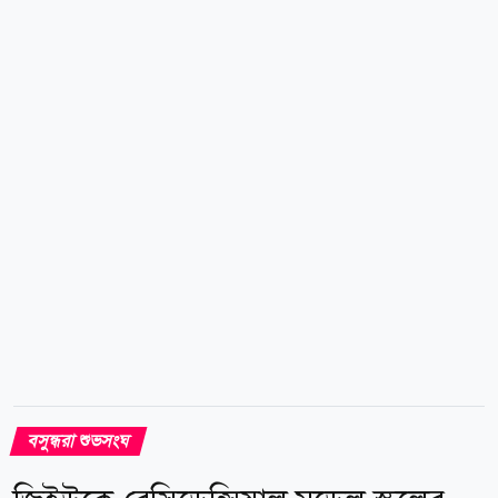
প্রেসক্লাবের সভাপতি মো. ফরহাদ সুমন, আদিতমারী সরকারি
কলেজের মনোবিজ্ঞান বিভাগের সহকারী অধ্যাপক ও বসুন্ধরা
শুভসংঘের উপদেষ্টা সুনীল কুমার সূত্রধর, নারী উদ্যোক্তা ও
সমাজসেবক নাজিরা পারভীন টপি এবং বসুন্ধরা শুভসংঘ
লালমনিরহাট জেলা শাখার সভাপতি মো. জামাল হোসেন। এ
সময়...
বসুন্ধরা শুভসংঘ