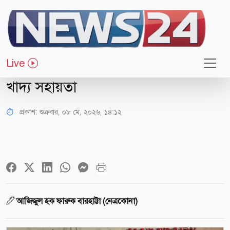
বসুন্ধরা শুভসংঘ
নেত্রকোনার বারহাট্টায় বসুন্ধরা শুভসংঘের
Live
উদ্যোগে অসহায় সাবিনা পেল এক মাসের
খাদ্য সহায়তা
প্রকাশ:
শুক্রবার, ০৮ মে, ২০২৬, ১৪:১২
আজিজুল হক ফারুক বারহাট্টা (নেত্রকোনা)