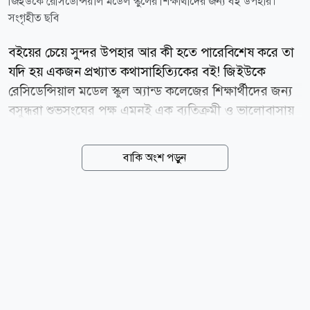
জিইউকে রেসিডেন্সিয়াল মডেল স্কুলের শিক্ষার্থীদের জন্য বই উপহার।
সংগৃহীত ছবি
বইয়ের চেয়ে সুন্দর উপহার আর কী হতে পারেবিশেষ করে তা
যদি হয় একজন প্রখ্যাত কথাসাহিত্যিকের বই! জিইউকে
রেসিডেন্সিয়াল মডেল স্কুল অ্যান্ড কলেজের শিক্ষার্থীদের জন্য
বসুন্ধরা শুভসংঘের পক্ষ এমনই এক ব্যতিক্রমী ও ভালোবাসায়
মোড়ানো উপহার তুলে দিয়েছেন উপমহাদেশের প্রখ্যাত
কথাসাহিত্যিক ও বসুন্ধরা গ্রুপের উপদেষ্টা ইমদাদুল হক
বাকি অংশ পড়ুন
মিলন। বিদ্যালয়ের প্রতিটি শিক্ষার্থীর জন্য একটি করে বই এবং
স্কুল লাইব্রেরির জন্য তাঁর রচিত সকল বইয়ের একটি পূর্ণাঙ্গ
সেট উপহার দেওয়া হয়েছে। শনিবার (৮ আগস্ট ২০২৬) ঢাকার
বসুন্ধরা আবাসিক এলাকায় বসুন্ধরা শুভসংঘ কার্যালয়ে এক
আন্তরিক পরিবেশে বিদ্যালয়ের প্রতিষ্ঠাতা ও চেয়ারম্যান এম.
আবদুস সালামের হাতে আনুষ্ঠানিকভাবে বইগুলো তুলে দেন
ইমদাদুল হক মিলন। এসময় উপস্থিত ছিলেন বসুন্ধরা শুভসংঘ
পরিচালক জাকারিয়া জামান ও গণ উন্নয়ন কেন্দ্রের মিডিয়া...