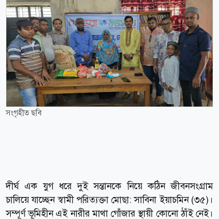
সংগৃহীত ছবি
দীর্ঘ এক যুগ ধরে দুই সন্তানকে নিয়ে কঠিন জীবনসংগ্রাম
চালিয়ে যাচ্ছেন স্বামী পরিত্যক্তা মোছা: সাবিনা ইয়াচমিন (৩৫)।
সম্পূর্ণ ভূমিহীন এই নারীর মাথা গোঁজার স্থায়ী কোনো ঠাঁই নেই।