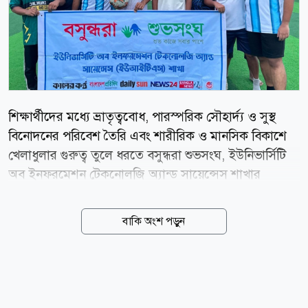
শিক্ষার্থীদের মধ্যে ভ্রাতৃত্ববোধ, পারস্পরিক সৌহার্দ্য ও সুস্থ
বিনোদনের পরিবেশ তৈরি এবং শারীরিক ও মানসিক বিকাশে
খেলাধুলার গুরুত্ব তুলে ধরতে বসুন্ধরা শুভসংঘ, ইউনিভার্সিটি
অব ইনফরমেশন টেকনোলজি অ্যান্ড সায়েন্সেস শাখার
আয়োজনে ফুটবল টুর্নামেন্ট অনুষ্ঠিত হয়েছে। শনিবার (৮
আগস্ট) বিশ্ববিদ্যালয়ের শিক্ষার্থীদের স্বতঃস্ফূর্ত অংশগ্রহণে
বাকি অংশ পড়ুন
বসুন্ধরা শুভসংঘ আয়োজিত ফুটবল টুর্নামেন্টে উৎসবমুখর
পরিবেশের সৃষ্টি হয়। মাঠে খেলোয়াড়দের প্রাণবন্ত অংশগ্রহণ,
প্রতিযোগিতামূলক মনোভাব এবং দর্শকদের উৎসাহ-উদ্দীপনায়
পুরো আয়োজন হয়ে ওঠে আনন্দঘন। বসুন্ধরা শুভসংঘ