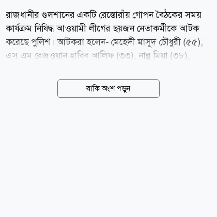
রাজধানীর গুলশানের একটি রেস্তোরাঁয় গোপন বৈঠকের সময়
কার্যক্রম নিষিদ্ধ আওয়ামী লীগের ছয়জন নেতাকর্মীকে আটক
করেছে পুলিশ। আটকরা হলেন- মেহেদী মাসুদ চৌধুরী (৫৫),
এস এম রেজওয়ান হাবিব আলিফ (৩৩), নান্নু মিয়া (৩৮),
আমিনুর রহমান (৪২), সজল আহমেদ (২৯) ও ইব্রাহিম হোসেন
(৩৩)। শুক্রবার (৭ আগস্ট) রাত সাড়ে ৯টার দিকে পুলিশ
বাকি অংশ পড়ুন
প্লাজার পঞ্চম তলার একটি রেস্টুরেন্ট থেকে তাদের আটক করে
গুলশান থানা পুলিশ। রাতে গুলশান থানার ভারপ্রাপ্ত কর্মকর্তা
(ওসি) দাউদ হোসেন আটকের বিষয়টি নিশ্চিত করেন। তিনি
বলেন, গোপন সংবাদের ভিত্তিতে জানতে পারি, পুলিশ প্লাজার
পঞ্চম তলার একটি রেস্তোরাঁয় কয়েকজন আওয়ামী লীগের
নেতাকর্মী গোপন বৈঠক করছেন। এমন তথ্যের ভিত্তিতে সেখানে
অভিযান চালিয়ে আওয়ামী লীগের ছয়জন নেতাকর্মীকে আটক
করেছি। প্রাথমিক জিজ্ঞাসাবাদে জানতে পেরেছি, মিটিং শেষে
তাদের রাজধানীতে মিছিলের...