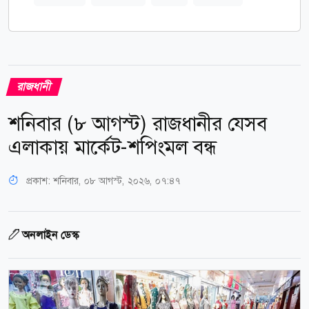
রাজধানী
শনিবার (৮ আগস্ট) রাজধানীর যেসব
এলাকায় মার্কেট-শপিংমল বন্ধ
প্রকাশ:
শনিবার, ০৮ আগস্ট, ২০২৬, ০৭:৪৭
অনলাইন ডেস্ক