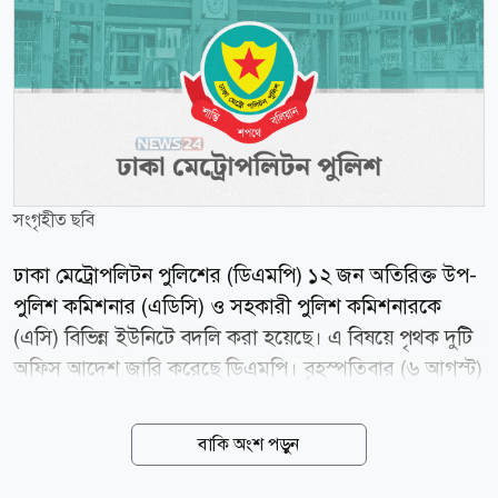
সংগৃহীত ছবি
ঢাকা মেট্রোপলিটন পুলিশের (ডিএমপি) ১২ জন অতিরিক্ত উপ-
পুলিশ কমিশনার (এডিসি) ও সহকারী পুলিশ কমিশনারকে
(এসি) বিভিন্ন ইউনিটে বদলি করা হয়েছে। এ বিষয়ে পৃথক দুটি
অফিস আদেশ জারি করেছে ডিএমপি। বৃহস্পতিবার (৬ আগস্ট)
ডিএমপির উপ-পুলিশ কমিশনার (সদর দপ্তর ও প্রশাসন) মো.
শাহরিয়ার আলী স্বাক্ষরিত আদেশে এ তথ্য জানানো হয়।
বাকি অংশ পড়ুন
আদেশ অনুযায়ী, ট্রাফিক তেজগাঁও বিভাগের অতিরিক্ত উপ-
পুলিশ কমিশনার তানিয়া সুলতানাকে পিঅ্যান্ডআর বিভাগে এবং