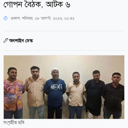
গোপন বৈঠক, আটক ৬
প্রকাশ:
শনিবার, ০৮ আগস্ট, ২০২৬, ০০:৪২
অনলাইন ডেস্ক
সংগৃহীত ছবি