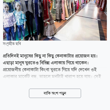
সংগৃহীত ছবি
প্রতিদিনই মানুষের কিছু না কিছু কেনাকাটার প্রয়োজন হয়।
এছাড়া মানুষ ঘুরতেও বিভিন্ন এলাকায় গিয়ে থাকেন।
প্রয়োজনীয় কেনাকাটা কিংবা ঘুরতে গিয়ে যদি দেখেন ওই
এলাকার মার্কেট বন্ধ, তাহলে মনটাই খারাপ হয়ে যায়। সেই
সঙ্গে নষ্ট হয় সময়ও। তাই বাসা থেকে বের হওয়ার আগে জেনে
নিন আজ শনিবার (৮ আগস্ট) রাজধানীর কোন কোন এলাকার
বাকি অংশ পড়ুন
দোকানপাট ও মার্কেট বন্ধ থাকবে। বন্ধ থাকবে যেসব এলাকার
দোকান শ্যামবাজার, বাংলাবাজার, চাঁনখারপুল, গুলিস্তানের