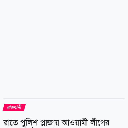
দক্ষিণ অংশ, জুরাইন, করিমউল্লাহবাগ, ধোলাইখাল, জয়কালী
মন্দির, যাত্রাবাড়ীর দক্ষিণ-পশ্চিম অংশ, টিপু সুলতান রোড,
ধূপখোলা, গেন্ডারিয়া, নবাবপুর, সদরঘাট, তাঁতীবাজার,
লক্ষ্মীবাজার, দয়াগঞ্জ, ওয়ারী, স্বামীবাগ, আহসান মঞ্জিল,
লালবাগ, কোতোয়ালি থানা, পোস্তগোলা, শ্যামপুর,
মীরহাজারীবাগ, দোলাইপাড়, বংশাল, পাটুয়াটুলী, ফরাশগঞ্জ,
শাঁখারী বাজার। বন্ধ থাকবে যেসব...
রাজধানী
রাতে পুলিশ প্লাজায় আওয়ামী লীগের