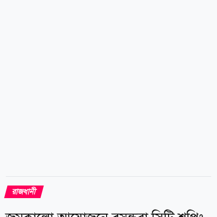
পুলিশ কমিশনার (মেইনটেন্যান্স, প্রকিউরমেন্ট অ্যান্ড
ওয়ার্কশপ) বিভাগের অতিরিক্ত উপ-পুলিশ কমিশনার এহসানুল
কামরান তানভীরকে ট্রাফিক তেজগাঁও বিভাগে বদলি করা
হয়েছে। এ ছাড়া লালবাগ বিভাগের সহকারী পুলিশ কমিশনার
অনীশ কীর্ত্তনীয়াকে পরিবহন বিভাগে, সুদীপ্ত কুমার বিশ্বাসকে
লজিস্টিকস বিভাগের (ইকুইপমেন্ট) এবং সহকারী পুলিশ
কমিশনার ফেরদৌস মেহেবুবকে লালবাগ...
রাজধানী