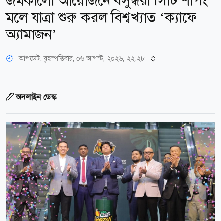
জমকালো আয়োজনে বসুন্ধরা সিটি শপিং
মলে যাত্রা শুরু করল বিশ্বখ্যাত ‘ক্যাফে
অ্যামাজন’
আপডেট: বৃহস্পতিবার, ০৬ আগস্ট, ২০২৬, ২২:২৮
অনলাইন ডেস্ক