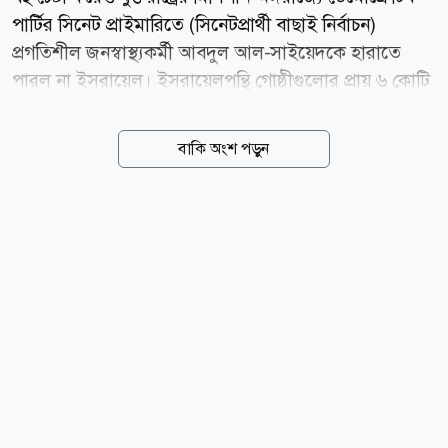
পার্টির সিনেট প্রাইমারিতে (সিনেটপ্রার্থী বাছাই নির্বাচন)
প্রগতিশীল জনস্বাস্থ্যকর্মী আবদুল আল-সাইয়েদকে হারাতে
পারল না ইসরায়েল। ইসরায়েলপন্থি গোষ্ঠীগুলোর প্রায় ৬ কোটি
ডলারেরও (৬০ মিলিয়ন) বেশি নির্বাচনি প্রচারণার খরচকে বুড়ো
আঙুল দেখিয়ে ঐতিহাসিক মনোনয়ন লাভ করেছেন আল-
বাকি অংশ পড়ুন
সাইয়েদ। বুধবার (০৫ আগস্ট) বিভিন্ন সংবাদমাধ্যমের
প্রতিবেদন থেকে এ তথ্য জানা গেছে। মঙ্গলবারের এ নির্বাচনি
ফলাফলকে যুক্তরাষ্ট্রের সবচেয়ে প্রভাবশালী ইসরায়েলপন্থি লবিং
গ্রুপ আমেরিকান ইসরায়েল পাবলিক অ্যাফেয়ার্স কমিটি বা
এআইপিএসির জন্য একটি বড় ধাক্কা হিসেবে দেখা হচ্ছে।
আবদুল আল-সাইয়েদকে হারাতে এ গোষ্ঠীই মূলত সামনে
থেকে নেতৃত্ব দিয়েছে এবং তার প্রতিদ্বন্দ্বী মার্কিন কংগ্রেস সদস্য
হেইলি স্টিভেন্সের পক্ষে ৩...