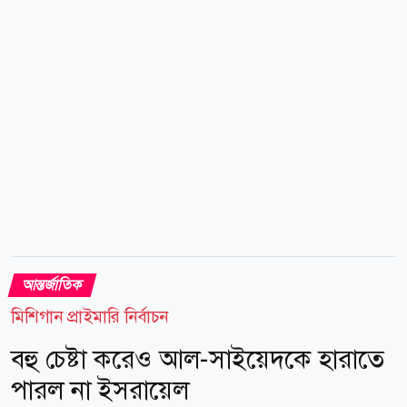
(সাবেক টুইটার) একটি পোস্টে দাবি করা হয়, ইসরায়েলের
সমালোচনা করলে যুক্তরাষ্ট্রের ভিসা দেওয়া হবে নাএমন মন্তব্য
করেছেন মার্কো রুবিও। এই পোস্টের...
আন্তর্জাতিক
মিশিগান প্রাইমারি নির্বাচন
বহু চেষ্টা করেও আল-সাইয়েদকে হারাতে
পারল না ইসরায়েল