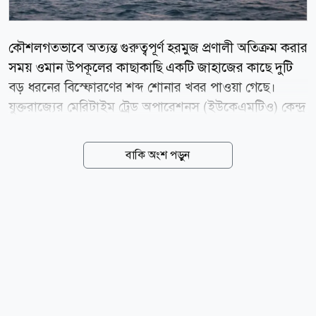
কৌশলগতভাবে অত্যন্ত গুরুত্বপূর্ণ হরমুজ প্রণালী অতিক্রম করার
সময় ওমান উপকূলের কাছাকাছি একটি জাহাজের কাছে দুটি
বড় ধরনের বিস্ফোরণের শব্দ শোনার খবর পাওয়া গেছে।
যুক্তরাজ্যের মেরিটাইম ট্রেড অপারেশনস (ইউকেএমটিও) কেন্দ্র
বৃহস্পতিবার ভোরে এই তথ্য নিশ্চিত করেছে। ইউকেএমটিও
জানিয়েছে, ওমানের কুমজার থেকে প্রায় ৯ নটিক্যাল মাইল
বাকি অংশ পড়ুন
(১৬.৭ কিলোমিটার) দক্ষিণ-পূর্বে এই ঘটনা ঘটে। ঘটনার একটি
বিলম্বিত প্রতিবেদন পাওয়ার পর তারা বিষয়টি খতিয়ে দেখছে।
তবে স্বস্তির বিষয় হলো, ট্যাংকারটির ক্যাপ্টেন শুধু বিস্ফোরণের
শব্দ পেলেও নাবিক ও জাহাজটি সম্পূর্ণ নিরাপদ রয়েছে এবং
এখন পর্যন্ত কোনো ধরনের পরিবেশগত বা বড় ক্ষয়ক্ষতির খবর
পাওয়া যায়নি। ঘটনার প্রেক্ষাপটে ওই রুট দিয়ে চলাচলকারী
সব বাণিজ্যিক জাহাজকে অতিরিক্ত সতর্কতা অবলম্বন করতে
এবং যেকোনো সন্দেহজনক কার্যকলাপের মুখোমুখি হলে...