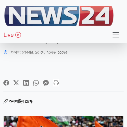
আন্তর্জাতিক
পশ্চিমবঙ্গে বিরোধীদলীয় নেতার নাম
Live
ঘোষণা করল তৃণমূল
প্রকাশ:
রোববার, ১০ মে, ২০২৬, ১১:২৫
অনলাইন ডেস্ক