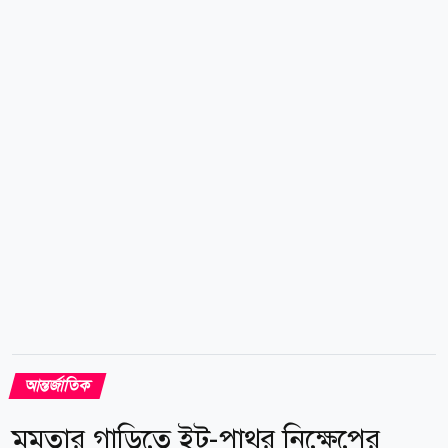
হামলা সম্পূর্ণ বন্ধ, গাজা থেকে ইসরায়েলি সেনা প্রত্যাহার,
সীমান্তপথগুলো খুলে দেওয়া এবং পর্যাপ্ত মানবিক সহায়তা
প্রবেশের সুযোগ নিশ্চিত করার বিষয়গুলো রয়েছে। হামাস
আরও জানিয়েছে, যুদ্ধবিধ্বস্ত গাজায় ত্রাণের পাশাপাশি আশ্রয়
সামগ্রী ও পুনর্গঠনের প্রয়োজনীয় উপকরণ প্রবেশের সুযোগ
নিশ্চিত করা...
আন্তর্জাতিক
মমতার গাড়িতে ইট-পাথর নিক্ষেপের