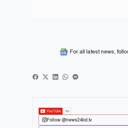
For all latest news, foll
Follow @news24bd.tv