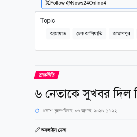
Follow @News24Online4
Topic
জামায়াত
চেক জালিয়াতি
জামালপুর
রাজনীতি
৬ নেতাকে সুখবর দিল
প্রকাশ:
বৃহস্পতিবার, ০৬ আগস্ট, ২০২৬, ১৭:২২
অনলাইন ডেস্ক