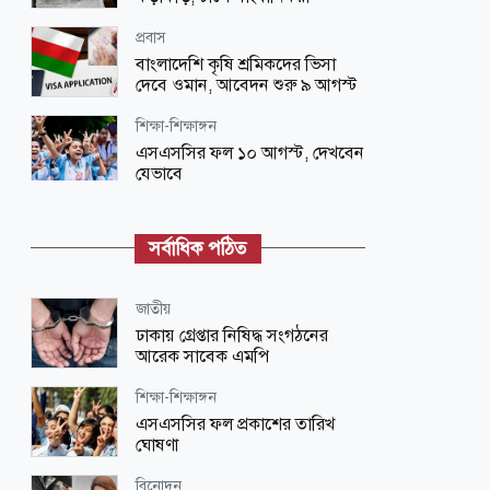
প্রবাস
বাংলাদেশি কৃষি শ্রমিকদের ভিসা
দেবে ওমান, আবেদন শুরু ৯ আগস্ট
শিক্ষা-শিক্ষাঙ্গন
এসএসসির ফল ১০ আগস্ট, দেখবেন
যেভাবে
আইন-বিচার
ইলিয়াস আলী গুম: নতুন মামলা হিসেবে
সর্বাধিক পঠিত
তদন্তের সিদ্ধান্ত ট্রাইব্যুনালের
আইন-বিচার
জাতীয়
৭ দিনের রিমান্ডে সাবেক যুগ্ম সচিব
ঢাকায় গ্রেপ্তার নিষিদ্ধ সংগঠনের
জগলুল পাশা
আরেক সাবেক এমপি
স্বাস্থ্য
শিক্ষা-শিক্ষাঙ্গন
অফিস চলাকালে প্রাইভেট চেম্বারে
এসএসসির ফল প্রকাশের তারিখ
চিকিৎসক, বরখাস্তের নির্দেশ স্বাস্থ্যমন্ত্রীর
ঘোষণা
শিক্ষা-শিক্ষাঙ্গন
বিনোদন