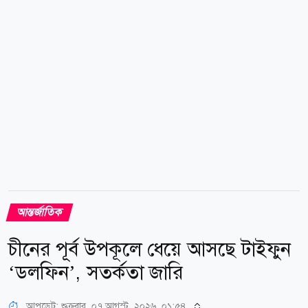
পুনর্ব্যক্ত করেছেন। এ সময় যোগাযোগ চালিয়ে যাওয়ার বিষয়ে
সম্মতও হন মোদি-নেতানিয়াহু। যুক্তরাষ্ট্র ও ইরানের মধ্যে
সাম্প্রতিক সামরিক সংঘাতের পর হরমুজ প্রণালিকে ঘিরে...
আন্তর্জাতিক
চীনের পূর্ব উপকূলে ধেয়ে আসছে টাইফুন
‘ডলফিন’, সতর্কতা জারি
আপডেট: শুক্রবার, ০৭ আগস্ট, ২০২৬, ০১:৫৪