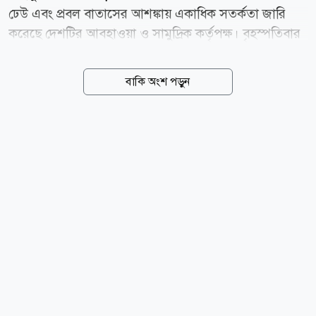
ঢেউ এবং প্রবল বাতাসের আশঙ্কায় একাধিক সতর্কতা জারি
করেছে দেশটির আবহাওয়া ও সামুদ্রিক কর্তৃপক্ষ। বৃহস্পতিবার
(৬ আগস্ট) চীনের জাতীয় সামুদ্রিক পরিবেশ পূর্বাভাস কেন্দ্র
(এনএমইএফসি) জানায়, বৃহস্পতিবার থেকে শুক্রবারের মধ্যে
বাকি অংশ পড়ুন
পূর্ব চীন সাগরের পূর্বাংশে ৬ থেকে ১০ মিটার উচ্চতার ঢেউ সৃষ্টি
হতে পারে। এ কারণে গভীর সমুদ্র এলাকায় কমলা সতর্কতা
জারি করা হয়েছে। একই সময়ে চেচিয়াং প্রদেশের উপকূলীয়
জলসীমায় ২ থেকে ৩ মিটার উচ্চতার ঢেউয়ের পূর্বাভাস দিয়ে
উপকূলসংলগ্ন এলাকায় নীল সতর্কতা জারি করা হয়েছে।
এনএমইএফসি ক্ষতিগ্রস্ত সমুদ্র এলাকায় চলাচলকারী
জাহাজগুলোকে সর্বোচ্চ সতর্কতা অবলম্বনের আহ্বান
জানিয়েছে। পাশাপাশি উপকূলীয় কর্তৃপক্ষকে আগাম
প্রতিরোধমূলক...