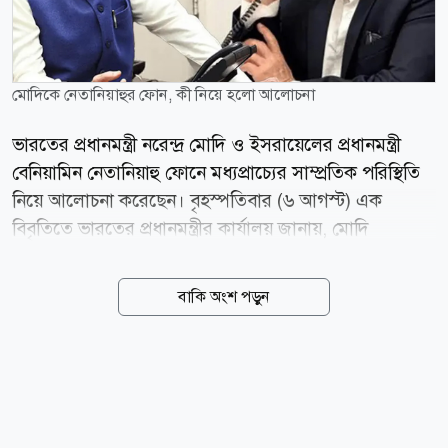
মোদিকে নেতানিয়াহুর ফোন, কী নিয়ে হলো আলোচনা
ভারতের প্রধানমন্ত্রী নরেন্দ্র মোদি ও ইসরায়েলের প্রধানমন্ত্রী
বেনিয়ামিন নেতানিয়াহু ফোনে মধ্যপ্রাচ্যের সাম্প্রতিক পরিস্থিতি
নিয়ে আলোচনা করেছেন। বৃহস্পতিবার (৬ আগস্ট) এক
বিবৃতিতে ভারতের প্রধানমন্ত্রীর কার্যালয় জানায়, মোদি
নেতানিয়াহুর কাছ থেকে একটি ফোন কল পেয়েছিলেন এবং
তারা মধ্যপ্রাচ্যের সাম্প্রতিক ঘটনাবলি নিয়ে মতবিনিময়
বাকি অংশ পড়ুন
করেছেন। বার্তা সংস্থা আনাদোলুর খবরে বলা হয়, নয়াদিল্লি
আরও বলেছে, নেতারা ভারত ও ইসরায়েলের বিশেষ
কৌশলগত অংশীদারিত্বের ধারাবাহিক অগ্রগতি পর্যালোচনা
করেছেন এবং দুই দেশের পারস্পরিক স্বার্থে বিভিন্ন খাতে
দ্বিপাক্ষিক সহযোগিতা আরও জোরদার করার প্রতিশ্রুতি