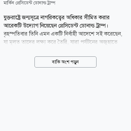
মার্কিন প্রেসিডেন্ট ডোনাল্ড ট্রাম্প
যুক্তরাষ্ট্রে জন্মসূত্রে নাগরিকত্বের অধিকার সীমিত করার
আরেকটি উদ্যোগ নিয়েছেন প্রেসিডেন্ট ডোনাল্ড ট্রাম্প।
বৃহস্পতিবার তিনি এমন একটি নির্বাহী আদেশে সই করেছেন,
যা মূলত তাদের লক্ষ্য করে তৈরি, যারা পর্যটনের অজুহাতে
যুক্তরাষ্ট্রে প্রবেশ করলেও প্রকৃতপক্ষে সন্তান জন্ম দেওয়ার
উদ্দেশ্যে আসে বলে তিনি দাবি করেন। খবর বার্তা সংস্থা
বাকি অংশ পড়ুন
এএফপির। ওভাল অফিসে ট্রাম্প সাংবাদিকদের বলেন, তারা
জন্মসূত্রে নাগরিকত্বকে একটি তামাশায় পরিণত করেছে। জুনের
শেষ দিকে যুক্তরাষ্ট্রের সুপ্রিম কোর্ট জন্মসূত্রে নাগরিকত্ব সীমিত
করার বিষয়ে ট্রাম্পের আগের উদ্যোগ বাতিল করে দেয়। ট্রাম্প
ওই রায়কে খুবই দুর্ভাগ্যজনক বলে মন্তব্য করেছিলেন। ট্রাম্পের
ঘনিষ্ঠ উপদেষ্টা স্টিফেন মিলার বলেন, নতুন আদেশের মাধ্যমে
আরও কিছু শ্রেণির মানুষের সন্তানদের জন্মসূত্রে নাগরিকত্ব না
দেওয়ার...