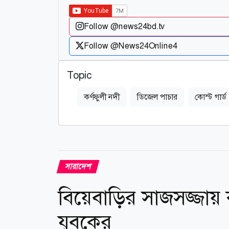
Follow @news24bd.tv
Follow @News24Online4
Topic
কর্ণফুলী নদী
ডিজেল পাচার
কোস্ট গার্ড
সারাদেশ
বিয়েবাড়ির সাজসজ্জায় 
যুবকের