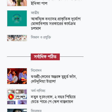
ইধিকা পাল
জাতীয়
আকস্মিক বন্যাসহ প্রাকৃতিক দুর্যোগ
মোকাবিলায় সরকারের কার্যক্রম
চলমান
বিজ্ঞান ও প্রযুক্তি
দেশের পোলট্রি মুরগির মাংসে মিলল
‘নিরাপদ মাত্রার’ বেশি
অ্যান্টিবায়োটিক
সর্বাধিক পঠিত
জাতীয়
স্বৈরাচারের পতন ঘটাতেই জুলাই
বিনোদন
আন্দোলন করা হয়েছিল: পররাষ্ট্র প্রতিমন্ত্রী
শুভশ্রী-দেবের অন্তরঙ্গ মুহূর্ত ফাঁস,
নেটদুনিয়া উত্তাল!
আন্তর্জাতিক
শিশু ধর্ষণের অভিযোগে গ্রেপ্তার হয়েছিলেন
অর্থ-বাণিজ্য
পাকিস্তানের সাবেক প্রতিমন্ত্রী রুখসার
নতুন দুঃসংবাদ, ২ বছর পিছিয়ে
যেতে পারে পে স্কেল বাস্তবায়ন
আন্তর্জাতিক
নতুন ভিসা নিষেধাজ্ঞা দিয়েছে
বিনোদন