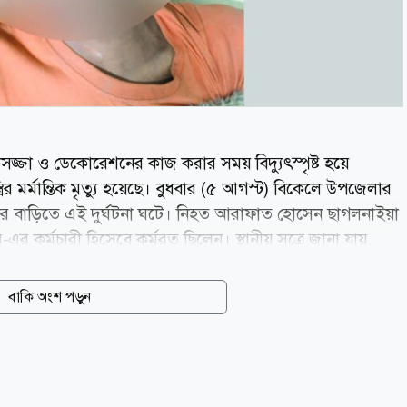
্জা ও ডেকোরেশনের কাজ করার সময় বিদ্যুৎস্পৃষ্ট হয়ে
র মর্মান্তিক মৃত্যু হয়েছে। বুধবার (৫ আগস্ট) বিকেলে উপজেলার
দার বাড়িতে এই দুর্ঘটনা ঘটে। নিহত আরাফাত হোসেন ছাগলনাইয়া
র্মচারী হিসেবে কর্মরত ছিলেন। স্থানীয় সূত্রে জানা যায়,
বাড়ির একটি বিয়ের অনুষ্ঠানে লাইটিং ও সাজসজ্জার কাজ
ানতাবশত তিনি বিদ্যুৎস্পৃষ্ট হয়ে গুরুতর আহত হন। পরে
বাকি অংশ পড়ুন
টনাস্থলেই তার মৃত্যু হয়। ছাগলনাইয়া থানার ভারপ্রাপ্ত কর্মকর্তা
লিশ ঘটনাস্থল পরিদর্শন...