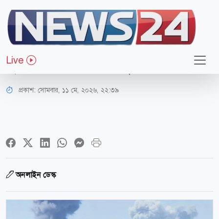
আন্তর্জাতিক
হরমুজ সংকটে বন্ধ সার পরিবহন ক্ষুধার
Live
ঝুঁকিতে কোটি কোটি মানুষ: জাতিসংঘ
প্রকাশ:
সোমবার, ১১ মে, ২০২৬, ২২:৩৯
অনলাইন ডেস্ক