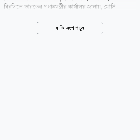
বিবৃতিতে ভারতের প্রধানমন্ত্রীর কার্যালয় জানায়, মোদি
নেতানিয়াহুর কাছ থেকে একটি ফোন কল পেয়েছিলেন এবং
তারা মধ্যপ্রাচ্যের সাম্প্রতিক ঘটনাবলি নিয়ে মতবিনিময়
বাকি অংশ পড়ুন
করেছেন। বার্তা সংস্থা আনাদোলুর খবরে বলা হয়, নয়াদিল্লি
আরও বলেছে, নেতারা ভারত ও ইসরায়েলের বিশেষ
কৌশলগত অংশীদারিত্বের ধারাবাহিক অগ্রগতি পর্যালোচনা
করেছেন এবং দুই দেশের পারস্পরিক স্বার্থে বিভিন্ন খাতে
দ্বিপাক্ষিক সহযোগিতা আরও জোরদার করার প্রতিশ্রুতি
পুনর্ব্যক্ত করেছেন। এ সময় যোগাযোগ চালিয়ে যাওয়ার বিষয়ে
সম্মতও হন মোদি-নেতানিয়াহু। যুক্তরাষ্ট্র ও ইরানের মধ্যে
সাম্প্রতিক সামরিক সংঘাতের পর হরমুজ প্রণালিকে ঘিরে...