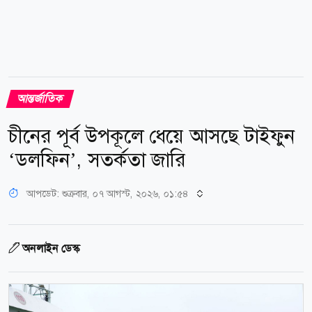
আন্তর্জাতিক
চীনের পূর্ব উপকূলে ধেয়ে আসছে টাইফুন
‘ডলফিন’, সতর্কতা জারি
আপডেট: শুক্রবার, ০৭ আগস্ট, ২০২৬, ০১:৫৪
অনলাইন ডেস্ক