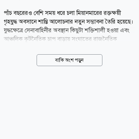
পাঁচ বছরেরও বেশি সময় ধরে চলা মিয়ানমারের রক্তক্ষয়ী
গৃহযুদ্ধ অবসানে শান্তি আলোচনার নতুন সম্ভাবনা তৈরি হয়েছে।
যুদ্ধক্ষেত্রে সেনাবাহিনীর অবস্থান কিছুটা শক্তিশালী হওয়া এবং
আঞ্চলিক কূটনৈতিক চাপ বাড়ায় সংঘাতের রাজনৈতিক
সমাধানের পথ খুলতে পারে বলে মনে করছেন বিশ্লেষকরা।
বার্তাসংস্থা রয়টার্সের প্রতিবেদনে বলা হয়েছে, মিয়ানমারের
বাকি অংশ পড়ুন
ছায়া সরকার ও প্রধান জাতিগত সশস্ত্র গোষ্ঠীগুলোর জোট
স্টিয়ারিং কাউন্সিল ফর দ্য ইমার্জেন্স অব আ ফেডারেল
ডেমোক্রেটিক ইউনিয়ন (এসসিইএফ) সম্প্রতি রাজনৈতিক
সংলাপের প্রতি নিজেদের অঙ্গীকার পুনর্ব্যক্ত করেছে। থাইল্যান্ড
ও ফিলিপিন্সের পররাষ্ট্রমন্ত্রীদের সঙ্গে বৈঠকের পর জোটটি
জানায়, সংকটের সমাধানে তারা আলোচনার পথেই এগোতে
চায়। এসসিইএফ-এর মুখপাত্র স নিমরোড রয়টার্সকে বলেন,
তাদের চূড়ান্ত লক্ষ্য বেসামরিক শাসন প্রতিষ্ঠা এবং...