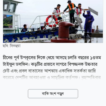
ছবি: সিনহুয়া
চীনের পূর্ব উপকূলের দিকে ধেয়ে আসছে চলতি বছরের ১৩তম
টাইফুন ডলফিন। ঝড়টির প্রভাবে সাগরে বিপজ্জনক উচ্চতার
ঢেউ এবং প্রবল বাতাসের আশঙ্কায় একাধিক সতর্কতা জারি
করেছে দেশটির আবহাওয়া ও সামুদ্রিক কর্তৃপক্ষ। বৃহস্পতিবার
(৬ আগস্ট) চীনের জাতীয় সামুদ্রিক পরিবেশ পূর্বাভাস কেন্দ্র
(এনএমইএফসি) জানায়, বৃহস্পতিবার থেকে শুক্রবারের মধ্যে
বাকি অংশ পড়ুন
পূর্ব চীন সাগরের পূর্বাংশে ৬ থেকে ১০ মিটার উচ্চতার ঢেউ সৃষ্টি
হতে পারে। এ কারণে গভীর সমুদ্র এলাকায় কমলা সতর্কতা