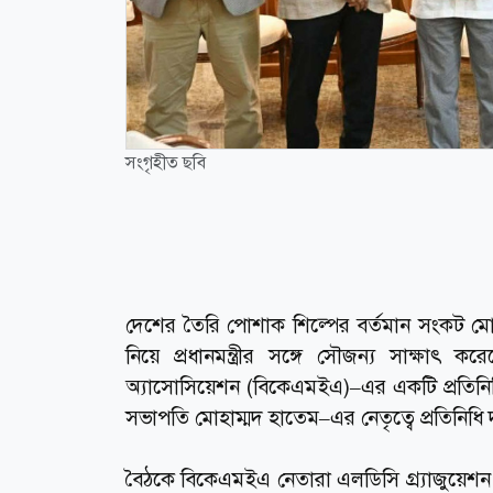
সংগৃহীত ছবি
দেশের তৈরি পোশাক শিল্পের বর্তমান সংকট মোকাব
নিয়ে প্রধানমন্ত্রীর সঙ্গে সৌজন্য সাক্ষাৎ করেছ
অ্যাসোসিয়েশন (বিকেএমইএ)–এর একটি প্রতিনিধিদ
সভাপতি মোহাম্মদ হাতেম–এর নেতৃত্বে প্রতিনিধি 
বৈঠকে বিকেএমইএ নেতারা এলডিসি গ্র্যাজুয়েশন পি