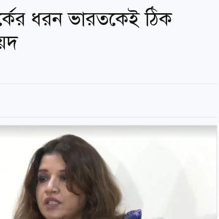
পর্কের ধরন ভারতকেই ঠিক
য়েদ