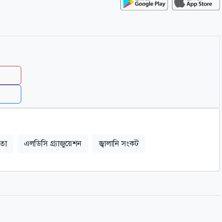
মতা
এলডিসি গ্র্যাজুয়েশন
জ্বালানি সংকট