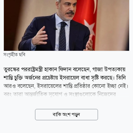
সংগৃহীত ছবি
তুরস্কের পররাষ্ট্রমন্ত্রী হাকান ফিদান বলেছেন, গাজা উপত্যকায়
শান্তি চুক্তি অর্জনের প্রচেষ্টায় ইসরায়েল বাধা সৃষ্টি করছে। তিনি
আরও বলেছেন, ইসরায়েলের শান্তি প্রতিষ্ঠার কোনো ইচ্ছা নেই।
বরং তারা আন্তর্জাতিক সুযোগ ও সংস্থাগুলোকে নিজেদের
অবস্থান প্রচার এবং অবৈধ কৌশল বাস্তবায়নের হাতিয়ার
হিসেবে ব্যবহার করছে। তিনি আরও বলেন, দখলদার
বাকি অংশ পড়ুন
ইসরায়েল সমঝোতায় পৌঁছানোর পরিবর্তে নিজেদের
রাজনৈতিক লক্ষ্য বাস্তবায়নের জন্য আলোচনাকে ব্যবহার