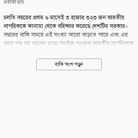
প্রতীকী ছবি
চলতি বছরের প্রথম ৬ মাসেই ৩ হাজার ৩২৩ জন ভারতীয়
নাগরিককে কানাডা থেকে বহিষ্কার করেছে দেশটির সরকার।
বছরের বাকি সময়ে এই সংখ্যা আরো বাড়তে পারে এবং এর
ফলে গত ছয় বছরের মধ্যে সর্বোচ্চ সংখ্যক ভারতীয় নাগরিককে
কানাডা থেকে ফেরত পাঠানোর নতুন রেকর্ড তৈরি হতে পারে।
কানাডা বর্ডার সার্ভিসেস এজেন্সির (সিবিএসএ) সরকারি তথ্য
বাকি অংশ পড়ুন
অনুযায়ী, ২০২৬ সালের জানুয়ারি থেকে জুন পর্যন্ত ৩ হাজার
৩২৩ ভারতীয়কে কানাডা থেকে অপসারণ করা হয়েছে। গত
পুরো বছর, অর্থাৎ ২০২৫ সালে ৩ হাজার ৭৭৯ ভারতীয়কে
ফেরত পাঠানো হয়েছিল, যা তখন পর্যন্ত সর্বোচ্চ ছিল। চলতি
বছরের প্রথম ছয় মাসেই গত বছরের মোট সংখ্যার প্রায় ৮৮
শতাংশে পৌঁছে গেছে। ২০২৬ সালের প্রথমার্ধে কানাডা থেকে
বহিষ্কারের ক্ষেত্রে ভারতীয়রাই সবচেয়ে বেশি। দ্বিতীয় অবস্থানে
মেক্সিকোর ১ হাজার ৫৭৩ নাগরিককে এ সময়ে কানাডা থেকে