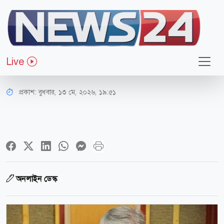
আন্তর্জাতিক
ইরান-বেলারুশের মধ্যে বৈজ্ঞানিক
Live
সহযোগিতার ওপর জোর
প্রকাশ:
বুধবার, ১৩ মে, ২০২৬, ১৯:৫১
অনলাইন ডেস্ক