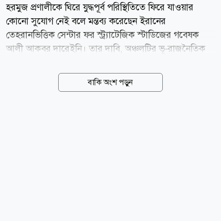
হরমুজ প্রণালীকে ঘিরে যুদ্ধপূর্ব পরিস্থিতিতে ফিরে যাওয়ার
কোনো সুযোগ নেই বলে মন্তব্য করেছেন ইরানের
তেহরানভিত্তিক সেন্টার ফর স্ট্র্যাটেজিক স্টাডিজের গবেষক
আলী আকবর দারেইনি। তার দাবি, অঞ্চলটির ভূ-রাজনৈতিক
বাস্তবতা ইতোমধ্যে বদলে গেছে। আল জাজিরাকে দেওয়া এক
সাক্ষাৎকারে দারেইনি বলেন, হরমুজ প্রণালীর ভবিষ্যৎ প্রশাসন
বাকি অংশ পড়ুন
নিয়ে ইরান ও ওমানের মধ্যে আলোচনা চলছে এবং দুই দেশ
একটি চুক্তির কাছাকাছি পৌঁছেছে। তবে এই প্রক্রিয়ার অন্যতম
বড় বাধা হলো যুক্তরাষ্ট্রের চাপ। ওয়াশিংটনের সঙ্গে আরও
ঘনিষ্ঠ অবস্থান নেওয়ার জন্য ওমানের ওপর যুক্তরাষ্ট্র চাপ প্রয়োগ
করছে বলে দাবি করেন তিনি। দারেইনির মতে, সাম্প্রতিক
সময়ে এই অঞ্চলে অবস্থিত বিভিন্ন ঘাঁটি থেকে চালানো মার্কিন
হামলার পর হরমুজ প্রণালীর ওপর ভবিষ্যৎ নিয়ন্ত্রণকে ইরান
জাতীয় নিরাপত্তার গুরুত্বপূর্ণ অংশ হিসেবে দেখছে।...