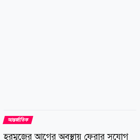
একত্রিত ও সংহত হতে হবে। খাজা আসিফ ইসরায়েলি শাসন
ও তার নীতির মোকাবিলার জন্য মুসলমি উম্মাহর ঐক্যবদ্ধ
প্রতিক্রিয়াকে অপরিহার্য বলে অভিহিত করে স্পষ্টভাবে বলেন,
ইসরায়েলের সঙ্গে সম্পর্ক স্বাভাবিকীকরণ মুসলিম জাতিগুলোর
জন্য কোনো সুফল বয়ে আনবে না। তিনি আরও বলেন,
বেলফোর...
আন্তর্জাতিক
হরমুজের আগের অবস্থায় ফেরার সুযোগ