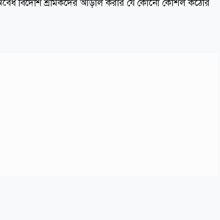
, অবৈধ বিদেশি শ্রমিকদের আড়াল করার যে কোনো কৌশল কঠোর