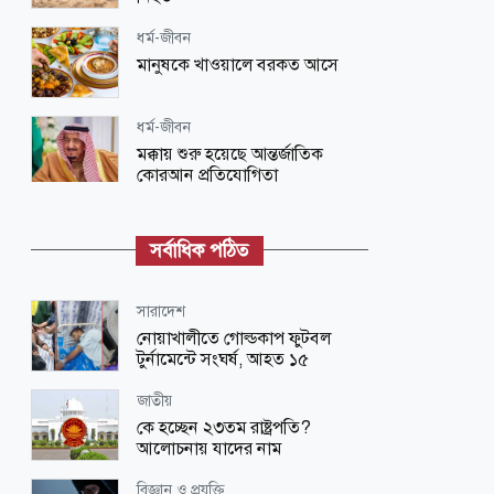
ধর্ম-জীবন
মানুষকে খাওয়ালে বরকত আসে
ধর্ম-জীবন
মক্কায় শুরু হয়েছে আন্তর্জাতিক
কোরআন প্রতিযোগিতা
ধর্ম-জীবন
নবীদের রাজনৈতিক নেতৃত্ব
সর্বাধিক পঠিত
জাতীয়
সারাদেশ
শিগগিরই শুরু হবে তিস্তা মহাপরিকল্পনা
নোয়াখালীতে গোল্ডকাপ ফুটবল
বাস্তবায়নের কাজ : পানি সম্পদ মন্ত্রী
টুর্নামেন্টে সংঘর্ষ, আহত ১৫
রাজধানী
জাতীয়
রাতে পুলিশ প্লাজায় আওয়ামী লীগের
কে হচ্ছেন ২৩তম রাষ্ট্রপতি?
গোপন বৈঠক, আটক ৬
আলোচনায় যাদের নাম
ধর্ম-জীবন
বিজ্ঞান ও প্রযুক্তি