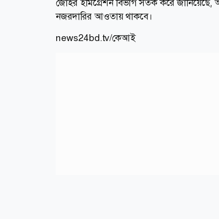
জোহর ইমিগ্রেশন বিভাগ সতর্ক করে জানিয়েছে
নজরদারির আওতায় থাকবে।
news24bd.tv/কেআই