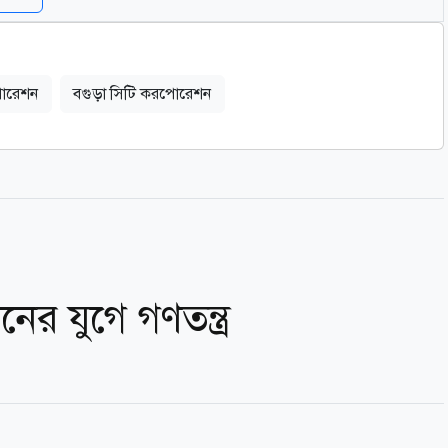
োরেশন
বগুড়া সিটি করপোরেশন
ের যুগে গণতন্ত্র