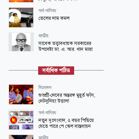
অর্থ-বাণিজ্য
তেলের দাম কমল
জাতীয়
সাবেক তত্ত্বাবধায়ক সরকারের
উপদেষ্টা ডা. এ. আর. খান মারা
গেছেন
জাতীয়
সর্বাধিক পঠিত
৬ জেলায় ঝড়ের আভাস
বিনোদন
খেলাধুলা
শুভশ্রী-দেবের অন্তরঙ্গ মুহূর্ত ফাঁস,
চ্যাম্পিয়নস লিগে খেলতে পারেন
নেটদুনিয়া উত্তাল!
হামজা চৌধুরী
অর্থ-বাণিজ্য
অর্থ-বাণিজ্য
নতুন দুঃসংবাদ, ২ বছর পিছিয়ে
৬১ কোটি থেকে হাজার কোটি ডলারের
যেতে পারে পে স্কেল বাস্তবায়ন
হাতছানি
জাতীয়