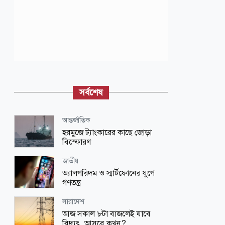
সর্বশেষ
আন্তর্জাতিক
হরমুজে ট্যাংকারের কাছে জোড়া
বিস্ফোরণ
জাতীয়
অ্যালগরিদম ও স্মার্টফোনের যুগে
গণতন্ত্র
সারাদেশ
আজ সকাল ৮টা বাজলেই যাবে
বিদ্যুৎ, আসবে কখন?