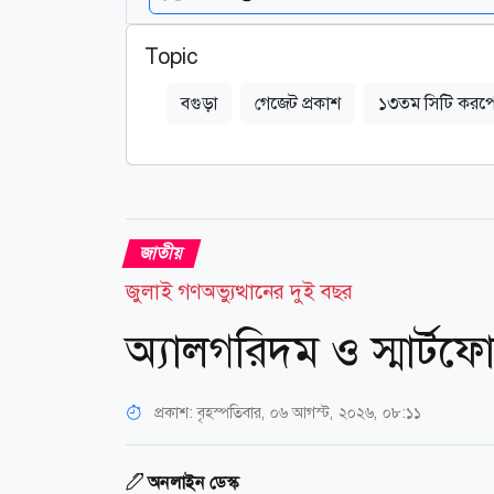
Topic
বগুড়া
গেজেট প্রকাশ
১৩তম সিটি করপ
জাতীয়
জুলাই গণঅভ্যুত্থানের দুই বছর
অ্যালগরিদম ও স্মার্টফোন
প্রকাশ:
বৃহস্পতিবার, ০৬ আগস্ট, ২০২৬, ০৮:১১
অনলাইন ডেস্ক