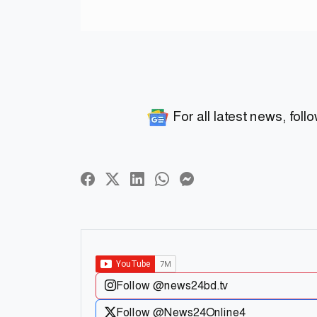
For all latest news, foll
Follow @news24bd.tv
Follow @News24Online4