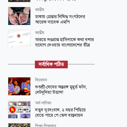
জাতীয়
ঢাকায় গ্রেপ্তার নিষিদ্ধ সংগঠনের
আরেক সাবেক এমপি
জাতীয়
ভারতে দণ্ডপ্রাপ্ত হাসিনাকে কথা বলার
সুযোগ দেওয়ায় বাংলাদেশের তীব্র
ক্ষোভ
বিনোদন
সর্বাধিক পঠিত
‘প্রিয়তমা’ আমার জীবনের আশীর্বাদ:
ইধিকা পাল
বিনোদন
জাতীয়
শুভশ্রী-দেবের অন্তরঙ্গ মুহূর্ত ফাঁস,
আকস্মিক বন্যাসহ প্রাকৃতিক দুর্যোগ
নেটদুনিয়া উত্তাল!
মোকাবিলায় সরকারের কার্যক্রম চলমান
অর্থ-বাণিজ্য
বিজ্ঞান ও প্রযুক্তি
নতুন দুঃসংবাদ, ২ বছর পিছিয়ে
দেশের পোলট্রি মুরগির মাংসে মিলল
যেতে পারে পে স্কেল বাস্তবায়ন
‘নিরাপদ মাত্রার’ বেশি অ্যান্টিবায়োটিক
শিক্ষা-শিক্ষাঙ্গন