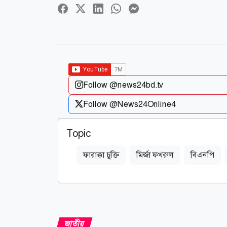
Follow @news24bd.tv
Follow @News24Online4
Topic
ফারাক্কা চুক্তি
মির্জা ফখরুল
বিএনপি
জাতীয়