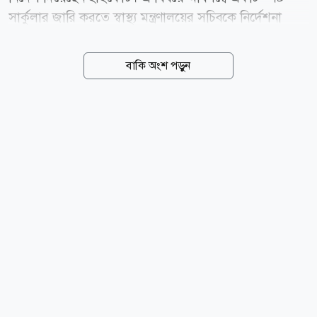
সার্কুলার জারি করতে স্বাস্থ্য মন্ত্রণালয়ের সচিবকে নির্দেশনা
দেওয়া হয়েছে। বৃহস্পতিবার (৬ আগস্ট) বিচারপতি মো.
হাবিবুল গনি এবং বিচারপতি সৈয়দ মোহাম্মদ তাজরুল
বাকি অংশ পড়ুন
হোসেনের সমন্বয়ে গঠিত হাইকোর্ট বেঞ্চ এসংক্রান্ত জারি করা
এক রুল আংশিক মঞ্জুর করে এ আদেশ দেন। একই সঙ্গে
২০১৮ সালের সড়ক দুর্ঘটনা আইনের সংশোধন করে সব
দুর্ঘটনার বিষয় নিকটস্থ হাসপাতাল ও ক্লিনিকে চিকিৎসার ব্যবস্থা
করার জন্য সংশোধন করে বিধি প্রণয়নের নির্দেশ দিয়েছেন।
আদালতে রাষ্ট্রপক্ষে ছিলেন ডেপুটি অ্যাটর্নি জেনারেল জিসান
হায়দার। স্বাস্থ্য মন্ত্রণালয়ের মহাপরিচালকের পক্ষে ছিলেন
অ্যাডভোকেট কাজী এরশাদুল আলম। সালাউদ্দিন...