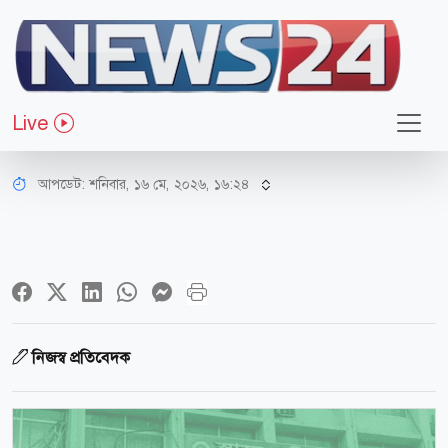
স্বাস্থ্য
আরও দুই শিশুর মৃত্যু, দুই মাসে হাম ও
Live
উপসর্গে প্রাণ গেল ৪০০’র বেশি
আপডেট: শনিবার, ১৬ মে, ২০২৬, ১৬:২৪
নিজস্ব প্রতিবেদক