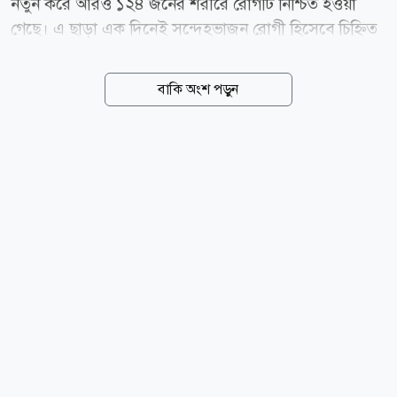
নতুন করে আরও ১২৪ জনের শরীরে রোগটি নিশ্চিত হওয়া
গেছে। এ ছাড়া এক দিনেই সন্দেহভাজন রোগী হিসেবে চিহ্নিত
হয়েছেন ৯৫৯ জন। আজ বুধবার (৫ আগস্ট) বিকেলে স্বাস্থ্য
অধিদপ্তর থেকে পাঠানো নিয়মিত ডেঙ্গু ও হামবিষয়ক সংবাদ
বাকি অংশ পড়ুন
বিজ্ঞপ্তিতে এই তথ্য নিশ্চিত করা হয়েছে। বিজ্ঞপ্তিতে মঙ্গলবার
(৪ আগস্ট) সকাল ৮টা থেকে আজ বুধবার সকাল ৮টা পর্যন্ত
বিগত ২৪ ঘণ্টার সার্বিক পরিস্থিতি তুলে ধরা হয়। অধিদপ্তরের
পরিসংখ্যান অনুযায়ী, গত ২৪ ঘণ্টায় প্রাণ হারানো পাঁচ শিশুই
ঢাকা বিভাগের বিভিন্ন এলাকার বাসিন্দা। তবে এ সময়
ল্যাবরেটরি পরীক্ষায় আনুষ্ঠানিকভাবে কারও হামে মৃত্যু হয়েছে
বলে তথ্য মেলেনি। স্বাস্থ্য অধিদপ্তরের হিসাব অনুযায়ী, চলতি
বছরের ১৫ মার্চ থেকে ৫ আগস্ট পর্যন্ত সারা...