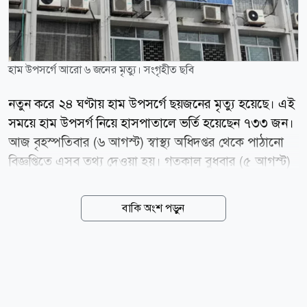
হাম উপসর্গে আরো ৬ জনের মৃত্যু। সংগৃহীত ছবি
নতুন করে ২৪ ঘণ্টায় হাম উপসর্গে ছয়জনের মৃত্যু হয়েছে। এই
সময়ে হাম উপসর্গ নিয়ে হাসপাতালে ভর্তি হয়েছেন ৭৩৩ জন।
আজ বৃহস্পতিবার (৬ আগস্ট) স্বাস্থ্য অধিদপ্তর থেকে পাঠানো
বিজ্ঞপ্তিতে এসব তথ্য দেওয়া হয়। গতকাল বুধবার (৫ আগস্ট)
সকাল ৮টা থেকে পরবর্তী ২৪ ঘণ্টার তথ্য দিয়েছে অধিদপ্তর।
স্বাস্থ্য অধিদপ্তরের তথ্য অনুযায়ী, ১৫ মার্চ থেকে হামের লক্ষণ
বাকি অংশ পড়ুন
নিয়ে মোট মৃত্যুর সংখ্যা দাঁড়াল ৭৬৪ জনে। এ সময়ে নিশ্চিত
হামে মৃত্যু হয়েছে ৯৬ জনের। news24bd.tv/MR