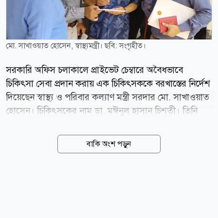
মো. সাখাওয়াত হোসেন, স্বাস্থ্যমন্ত্রী। ছবি: সংগৃহীত।
সরকারি অফিস চলাকালে প্রাইভেট চেম্বারে অবৈধভাবে
চিকিৎসা সেবা প্রদান করায় এক চিকিৎসককে বরখাস্তের নির্দেশ
দিয়েছেন স্বাস্থ্য ও পরিবার কল্যাণ মন্ত্রী সরদার মো. সাখাওয়াত
হোসেন। চিকিৎসকের নাম ডা. মঈনুল হাসান চিশতী। তিনি
নরসিংদী বেলাবো উপজেলা স্বাস্থ্য কমপ্লেক্সের জুনিয়র
কনসালটেন্ট পদে কর্মরত আছেন। আজ বৃহস্পতিবার (৬
বাকি অংশ পড়ুন
আগস্ট) দুপুরে রাজধানীর পুরান ঢাকার ইংলিশ রোডস্থ পপুলার
ডায়াগনস্টিক সেন্টারে আকস্মিক পরিদর্শনে গিয়ে সেবারত
অবস্থায় এই চিকিৎসককে হাতেনাতে ধরেন স্বাস্থ্যমন্ত্রী। পরে
তাকে তাৎক্ষনিক বরখাস্তের নির্দেশ দেন মন্ত্রী। সূত্র: বিএসএস
news24bd.tv/NS