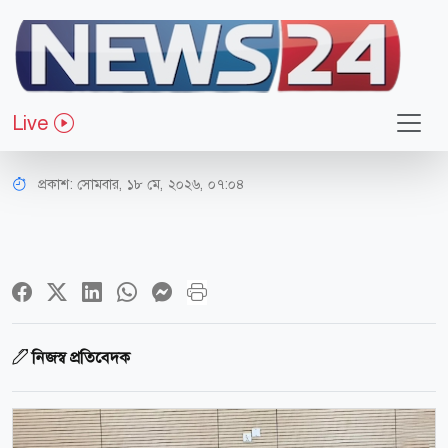
জাতীয়
গণমাধ্যমের স্বাধীনতা রক্ষায় আইনের
Live
অগণতান্ত্রিক ধারা বাতিল চান সম্পাদকরা
প্রকাশ:
সোমবার, ১৮ মে, ২০২৬, ০৭:০৪
নিজস্ব প্রতিবেদক