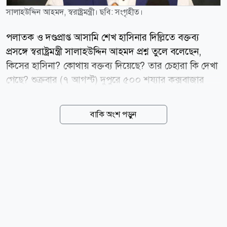
সালাহউদ্দিন আহমদ, স্বরাষ্ট্রমন্ত্রী। ছবি: সংগৃহীত।
পলাতক ও দণ্ডপ্রাপ্ত আসামি শেখ হাসিনার দিল্লিতে বক্তব্য
প্রসঙ্গে স্বরাষ্ট্রমন্ত্রী সালাহউদ্দিন আহমদ প্রশ্ন তুলে বলেছেন,
কিসের হাসিনা? কোথায় বক্তব্য দিয়েছে? তার চেহারা কি দেখা
গেছে? শুক্রবার (৭ আগস্ট) দুপুরে ৫০০ শয্যার কক্সবাজার
মেডিক্যাল কলেজ ও হাসপাতাল ভবনের ভিত্তিপ্রস্তর স্থাপন শেষে
সাংবাদিকদের এ প্রশ্ন করেন তিনি। এর আগে, কক্সবাজার
বাকি অংশ পড়ুন
উন্নয়ন কর্তৃপক্ষের (কউক) আবাসিক ফ্ল্যাট উন্নয়ন প্রকল্প-১-এর
উদ্বোধন অনুষ্ঠানে যোগ দেন স্বরাষ্ট্রমন্ত্রী। সালাহউদ্দিন আহমদ
বলেন, কিসের বক্তব্য, হাসিনার চেহারা কি দেখা গেছে?
মাঝেমধ্যে শুধু আওয়াজ-টাওয়াজ শোনা যায়। তারা চেষ্টা
করছে, বাংলাদেশে কোনও অস্থিরতা সৃষ্টি করা যায় কি না। কিন্তু
বাংলাদেশের মানুষ কখনও এসব গ্রহণ করবে না। স্বরাষ্ট্রমন্ত্রী
বলেন, যারা গণহত্যা ও মানবতাবিরোধী অপরাধের জন্য দায়ী,
তাদের...