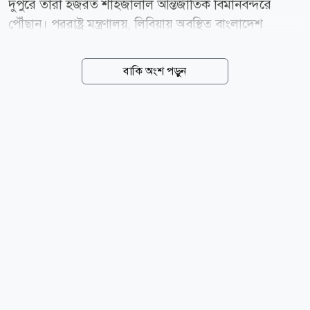
দুপুরে তারা হজরত শাহজালাল আন্তর্জাতিক বিমানবন্দরে
পৌঁছান। পররাষ্ট্র মন্ত্রণালয়, লিবিয়ায় অবস্থিত বাংলাদেশ
দূতাবাস এবং প্রবাসী কল্যাণ ও বৈদেশিক কর্মসংস্থান
মন্ত্রণালয়ের সমন্বিত উদ্যোগে লিবিয়া সরকার ও আন্তর্জাতিক
বাকি অংশ পড়ুন
অভিবাসন সংস্থার (আইওএম) সহযোগিতায় তাদের প্রত্যাবাসন
করা হয়। জানা গেছে, ফিরে আসা ব্যক্তিদের অধিকাংশই
মানবপাচারকারীদের প্ররোচনায় সমুদ্রপথে অবৈধভাবে
ইউরোপে যাওয়ার উদ্দেশ্যে লিবিয়ায় প্রবেশ করেছিলেন।
তাদের মধ্যে অনেকেই সেখানে অপহরণ, নির্যাতন ও মানবিক
সংকটের শিকার হয়েছেন বলে অভিযোগ রয়েছে। বিমানবন্দরে
প্রত্যাবাসনকৃতদের স্বাগত জানান পররাষ্ট্র মন্ত্রণালয়, সংশ্লিষ্ট
সরকারি দপ্তর এবং আন্তর্জাতিক অভিবাসন সংস্থার কর্মকর্তারা।
এ সময়...