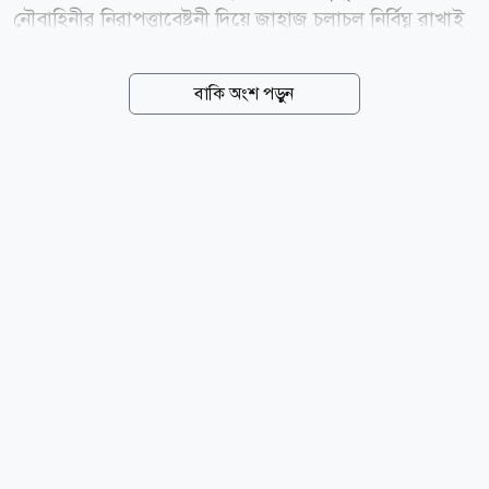
নৌবাহিনীর নিরাপত্তাবেষ্টনী দিয়ে জাহাজ চলাচল নির্বিঘ্ন রাখাই
এ উদ্যোগের মূল লক্ষ্য। তবে যুক্তরাষ্ট্রের ঘনিষ্ঠ ইউরোপীয় মিত্র
যুক্তরাজ্য ও ফ্রান্স এখন এ উদ্যোগে নেতৃত্ব দেওয়ার বিষয়ে
বাকি অংশ পড়ুন
আগের মতো আগ্রহ দেখাচ্ছে না। টেকসই যুদ্ধবিরতি প্রতিষ্ঠিত
হলে এমন একটি মিশনে নেতৃত্ব দেওয়ার বিষয়ে দেশ দুটি আগে
সম্মতি জানিয়েছিল। কিন্তু হরমুজ প্রণালির অচলাবস্থা অব্যাহত
থাকায় এবং এর প্রভাব বৈশ্বিক অর্থনীতিতে বাড়তে থাকলেও
নৌজোট গঠনের উদ্যোগ তেমন এগোচ্ছে না। বিশ্লেষকদের
মতে, উদ্যোগটি কার্যত স্থবির হয়ে পড়া ইউরোপীয় দেশগুলোর
গভীর সতর্কতারই প্রতিফলন। তাদের আশঙ্কা, এমন একটি
অনিশ্চিত সংঘাতে জড়িয়ে পড়া,...