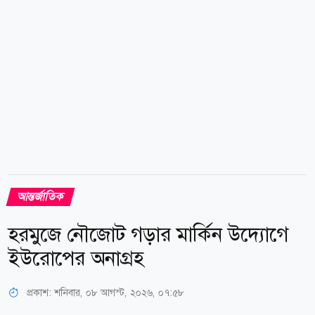
মতো ভারতে আশ্রয় দেওয়া হয়েছিল। যদিও সেই সাময়িক
অবস্থান যে দুই বছর বা তারও বেশি সময়ে গড়াবে, তখন...
আন্তর্জাতিক
হরমুজে নৌজোট গড়ার মার্কিন উদ্যোগে
ইউরোপের অনাগ্রহ
প্রকাশ:
শনিবার, ০৮ আগস্ট, ২০২৬, ০৭:৫৮