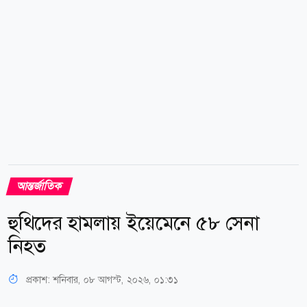
অবকাঠামোয় ক্ষেপণাস্ত্র বা ড্রোন হামলা কিংবা ইউক্রেনের ওপর
দায় চাপানোর উদ্দেশ্যে ফলস ফ্ল্যাগ হামলার...
আন্তর্জাতিক
হুথিদের হামলায় ইয়েমেনে ৫৮ সেনা
নিহত
প্রকাশ:
শনিবার, ০৮ আগস্ট, ২০২৬, ০১:৩১