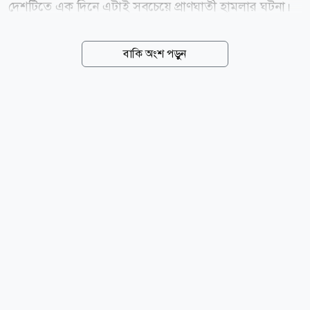
দেশটিতে এক দিনে এটাই সবচেয়ে প্রাণঘাতী হামলার ঘটনা।
ইয়েমেনের সামরিক কর্মকর্তারা জানান, স্থানীয় সময়
বৃহস্পতিবার মারিব প্রদেশের আল-রুওয়াইক এবং সৌদি
বাকি অংশ পড়ুন
আরবের সীমান্তবর্তী হাদ্রামাউত প্রদেশের আল-আবর ও আল-
ওয়াদিয়া এলাকার সামরিক ঘাঁটিতে হামলা চালানো হয়।
মারিবের একটি সামরিক ক্যাম্পে সকালে সেনাদের সমাবেশ
চলার সময় ক্ষেপণাস্ত্র হামলা হয়। এতে ঘটনাস্থলেই অন্তত ৪৫
সেনা নিহত হন। অন্য হামলাগুলোতে আরও কয়েকজন সেনা
নিহত হয়েছেন বলে সামরিক সূত্রগুলো জানিয়েছে। হামলার দায়
স্বীকার করে হুথি গোষ্ঠী বলেছে, সৌদি-সমর্থিত সামরিক
বাহিনীর শক্তি বৃদ্ধির জবাব হিসেবে এসব হামলা চালানো
হয়েছে। গোষ্ঠীটির...