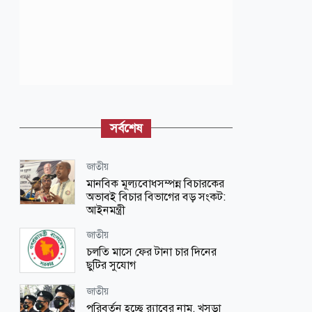
সর্বশেষ
জাতীয়
মানবিক মূল্যবোধসম্পন্ন বিচারকের
অভাবই বিচার বিভাগের বড় সংকট:
আইনমন্ত্রী
জাতীয়
চলতি মাসে ফের টানা চার দিনের
ছুটির সুযোগ
জাতীয়
পরিবর্তন হচ্ছে র‌্যাবের নাম, খসড়া