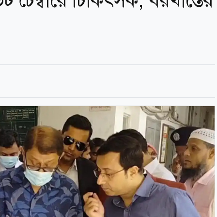
 চেম্বারে চিকিৎসক, বরখাস্তের