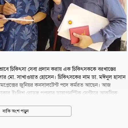
ভাবে চিকিৎসা সেবা প্রদান করায় এক চিকিৎসককে বরখাস্তের
ত্রী সরদার মো. সাখাওয়াত হোসেন। চিকিৎসকের নাম ডা. মঈনুল হাসান
 কমপ্লেক্সের জুনিয়র কনসালটেন্ট পদে কর্মরত আছেন। আজ
 ঢাকার ইংলিশ রোডস্থ পপুলার ডায়াগনস্টিক সেন্টারে আকস্মিক
তেনাতে ধরেন স্বাস্থ্যমন্ত্রী। পরে তাকে তাৎক্ষনিক বরখাস্তের
tv/NS
বাকি অংশ পড়ুন