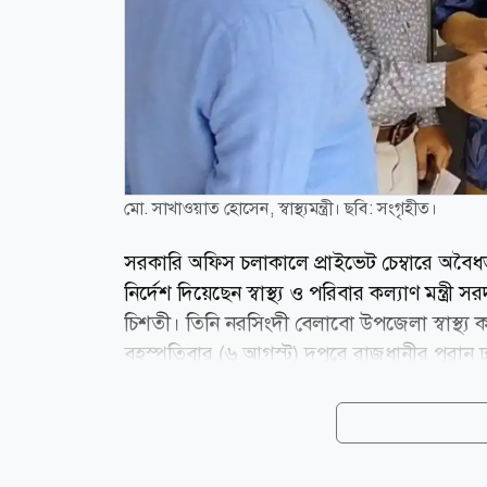
মো. সাখাওয়াত হোসেন, স্বাস্থ্যমন্ত্রী। ছবি: সংগৃহীত।
সরকারি অফিস চলাকালে প্রাইভেট চেম্বারে অবৈধ
নির্দেশ দিয়েছেন স্বাস্থ্য ও পরিবার কল্যাণ মন্
চিশতী। তিনি নরসিংদী বেলাবো উপজেলা স্বাস্থ্য
বৃহস্পতিবার (৬ আগস্ট) দুপুরে রাজধানীর পুরান
পরিদর্শনে গিয়ে সেবারত অবস্থায় এই চিকিৎসককে হা
নির্দেশ দেন মন্ত্রী। সূত্র: বিএসএস news24bd.