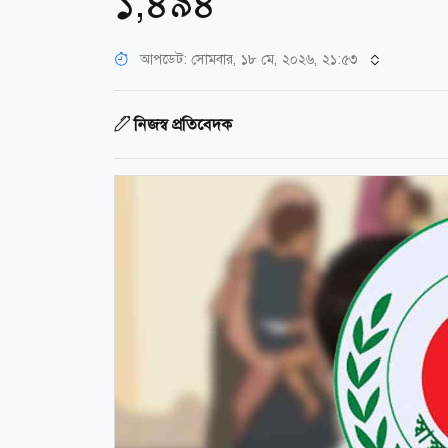
১,৪৯৪
আপডেট: সোমবার, ১৮ মে, ২০২৬, ২১:৫৩
নিজস্ব প্রতিবেদক