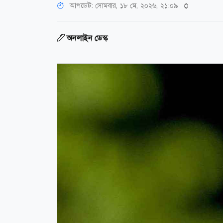
আপডেট: সোমবার, ১৮ মে, ২০২৬, ২১:০৯
অনলাইন ডেস্ক