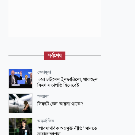
সর্বশেষ
খেলাধুলা
ক্ষমা চাইলেন ইনফান্তিনো, থাকছেন
ফিফা সভাপতি হিসেবেই
অন্যান্য
লিফটে কেন আয়না থাকে?
আন্তর্জাতিক
‘পারমাণবিক অস্ত্রমুক্ত নীতি’ মানতে
নারাজ জাপান