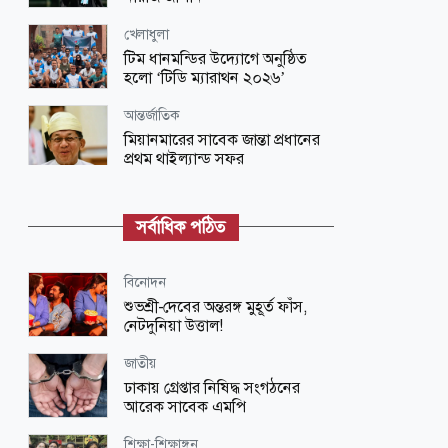
খেলাধুলা
টিম ধানমন্ডির উদ্যোগে অনুষ্ঠিত
হলো ‘টিডি ম্যারাথন ২০২৬’
আন্তর্জাতিক
মিয়ানমারের সাবেক জান্তা প্রধানের
প্রথম থাইল্যান্ড সফর
অর্থ-বাণিজ্য
স্বর্ণের দাম আবার ৫ হাজার ডলারের
সর্বাধিক পঠিত
দিকে, কারণ কী?
খেলাধুলা
বিনোদন
ত্রিনিদাদে ৪৯ বছর পর জিতল
শুভশ্রী-দেবের অন্তরঙ্গ মুহূর্ত ফাঁস,
পাকিস্তান
নেটদুনিয়া উত্তাল!
লাইফ স্টাইল
জাতীয়
সকালে খালি পেটে মেথি ভেজানো পানি
ঢাকায় গ্রেপ্তার নিষিদ্ধ সংগঠনের
পান: কী কী উপকার মিলতে পারে?
আরেক সাবেক এমপি
আন্তর্জাতিক
শিক্ষা-শিক্ষাঙ্গন