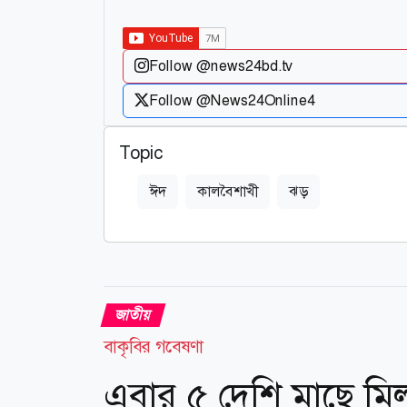
Follow @news24bd.tv
Follow @News24Online4
Topic
ঈদ
কালবৈশাখী
ঝড়
জাতীয়
বাকৃবির গবেষণা
এবার ৫ দেশি মাছে মিলল